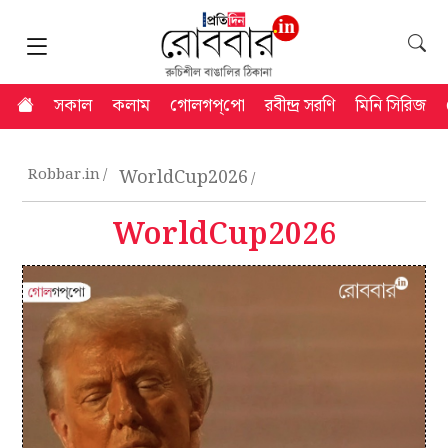
সকাল
কলাম
গোলগপ্‌পো
রবীন্দ্র সরণি
মিনি সিরিজ
Robbar.in
WorldCup2026
WorldCup2026