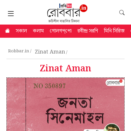
সকাল
কলাম
গোলগপ্‌পো
রবীন্দ্র সরণি
মিনি সিরিজ
Robbar.in
Zinat Aman
Zinat Aman