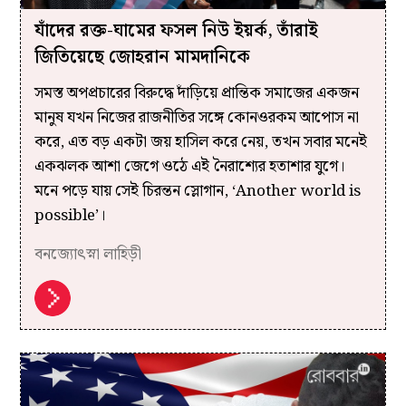
যাঁদের রক্ত-ঘামের ফসল নিউ ইয়র্ক, তাঁরাই
জিতিয়েছে জোহরান মামদানিকে
সমস্ত অপপ্রচারের বিরুদ্ধে দাঁড়িয়ে প্রান্তিক সমাজের একজন
মানুষ যখন নিজের রাজনীতির সঙ্গে কোনওরকম আপোস না
করে, এত বড় একটা জয় হাসিল করে নেয়, তখন সবার মনেই
একঝলক আশা জেগে ওঠে এই নৈরাশ্যের হতাশার যুগে।
মনে পড়ে যায় সেই চিরন্তন স্লোগান, ‘Another world is
possible’।
বনজ্যোৎস্না লাহিড়ী