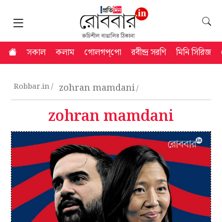
সকাল
কলাম
গোলগপ্‌পো
রবীন্দ্র সরণি
মিনি সিরিজ
Robbar.in
zohran mamdani
zohran mamdani