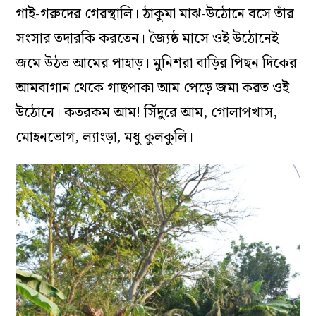
গাই-গরুদের গেরস্থালি। ঠাকুমা মাঝ-উঠোনে বসে তাঁর
সংসার তদারকি করতেন। জ্যৈষ্ঠ মাসে ওই উঠোনেই
জমে উঠত আমের পাহাড়। মুনিশরা বাড়ির পিছন দিকের
আমবাগান থেকে গাছপাকা আম পেড়ে জমা করত ওই
উঠোনে। কতরকম আম! সিঁদুরে আম, গোলাপখাস,
মোহনভোগ, ল্যাংড়া, মধু কুলকুলি।