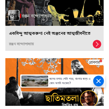
একবিন্দু আত্মকরুণা নেই অঞ্জনের আত্মজীবনীতে
রঞ্জন বন্দ্যোপাধ্যায়
জলের তলায় গোটা শহর, বাংলার জন্য এ
কোন অশনি সংকেত?