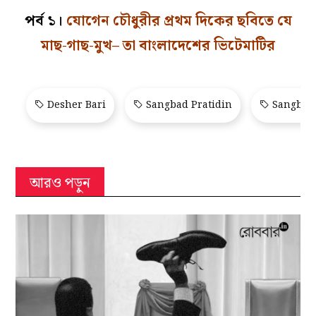
পর্ব ১।
যোগেন চৌধুরীর প্রথম দিকের ছবিতে যে
মাছ-গাছ-মুখ– তা বাংলাদেশের ভিটেমাটির
Desher Bari
Sangbad Pratidin
Sangbad 
আরও পড়ুন