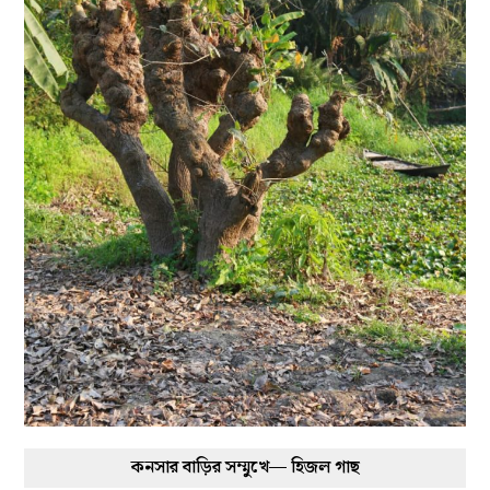
কনসার বাড়ির সম্মুখে— হিজল গাছ