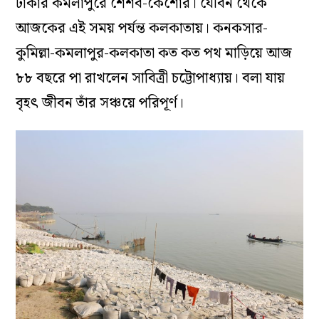
ঢাকার কমলাপুরে শৈশব-কৈশোর। যৌবন থেকে
আজকের এই সময় পর্যন্ত কলকাতায়। কনকসার-
কুমিল্লা-কমলাপুর-কলকাতা কত কত পথ মাড়িয়ে আজ
৮৮ বছরে পা রাখলেন সাবিত্রী চট্টোপাধ্যায়। বলা যায়
বৃহৎ জীবন তাঁর সঞ্চয়ে পরিপূর্ণ।