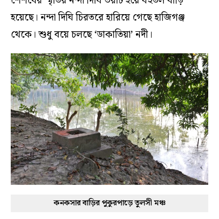
শৈশবের স্মৃতির নন্দা দিঘি ভরাট হয়ে বহুতল বাড়ি
হয়েছে। নন্দা দিঘি চিরতরে হারিয়ে গেছে হাজিগঞ্জ
থেকে। শুধু বয়ে চলছে ‘ডাকাতিয়া’ নদী।
কনকসার বাড়ির পুকুরপাড়ে তুলসী মঞ্চ