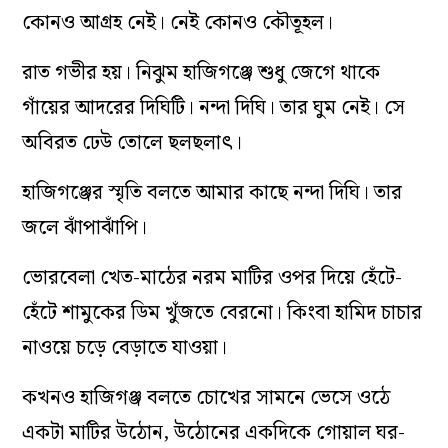
কোনও আগ্রহ নেই। নেই কোনও কৌতূহল।
রাত গভীর হয়। নিঝুম হাজিগঞ্জে শুধু জেগে থাকে
গাঁয়ের আদরের দিঘিটি। নন্দা দিঘি। তার ঘুম নেই। সে
অবিরত ঢেউ তোলে ছলছলাৎ।
হাজিগঞ্জের স্মৃতি বলতে আমার কাছে নন্দা দিঘি। তার
জলে ঝাঁপাঝাঁপি।
ভোরবেলা খেত-মাঠের নরম মাটির ওপর দিয়ে হেঁটে-
হেঁটে শামুকের ডিম খুঁজতে বেরনো। কিংবা হামিদ চাচার
নাওয়ে চড়ে বেড়াতে যাওয়া।
কখনও হাজিগঞ্জ বলতে চোখের সামনে ভেসে ওঠে
একটা মাটির উঠোন, উঠোনের একদিকে গোয়াল ঘর-