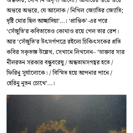
অন্ধকার; দেখি নি অদৃশ্য আলো / আঁধারের স্তরে স্তরে
অন্তরে অন্তরে, যে আলোক / নিখিল জ্যোতির জ্যোতি;
দৃষ্টি মোর ছিল আচ্ছাদিয়া’…
।
‘প্রান্তিক’-এর পরে
‘সেঁজুতি’র কবিতাতেও কোথাও রয়ে গেল তার রেশ।
আর ‘সেঁজুতি’র উৎসর্গপত্রে রইলো চিকিৎসকের প্রতি
কবির সকৃতজ্ঞ উল্লেখ, সেখানে লিখলেন– ‘ডাক্তার স্যর
নীলরতন সরকার বন্ধুবরেষু / অন্ধতামসগহ্বর হতে /
ফিরিনু সূর্যালোকে। / বিস্মিত হয়ে আপনার পানে /
হেরিনু নূতন চোখে’…।