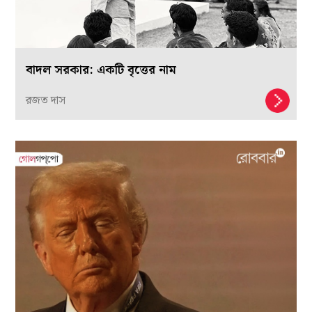
বাদল সরকার: একটি বৃত্তের নাম
রজত দাস