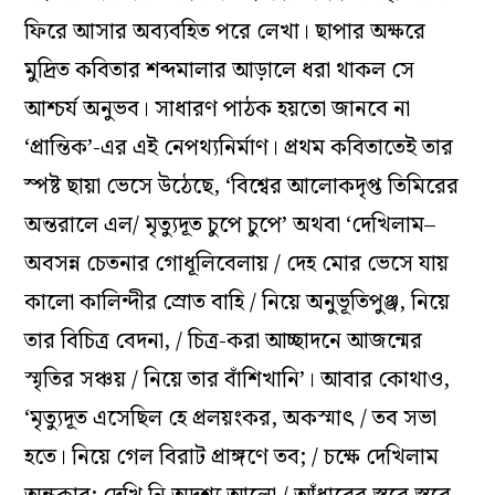
ফিরে আসার অব্যবহিত পরে লেখা। ছাপার অক্ষরে
মুদ্রিত কবিতার শব্দমালার আড়ালে ধরা থাকল সে
আশ্চর্য অনুভব। সাধারণ পাঠক হয়তো জানবে না
‘প্রান্তিক’-এর এই নেপথ্যনির্মাণ। প্রথম কবিতাতেই তার
স্পষ্ট ছায়া ভেসে উঠেছে, ‘বিশ্বের আলোকদৃপ্ত তিমিরের
অন্তরালে এল/ মৃত্যুদূত চুপে চুপে’ অথবা ‘দেখিলাম–
অবসন্ন চেতনার গোধূলিবেলায় / দেহ মোর ভেসে যায়
কালো কালিন্দীর স্রোত বাহি / নিয়ে অনুভূতিপুঞ্জ, নিয়ে
তার বিচিত্র বেদনা, / চিত্র-করা আচ্ছাদনে আজন্মের
স্মৃতির সঞ্চয় / নিয়ে তার বাঁশিখানি’
।
আবার কোথাও,
‘মৃত্যুদূত এসেছিল হে প্রলয়ংকর, অকস্মাৎ / তব সভা
হতে
।
নিয়ে গেল বিরাট প্রাঙ্গণে তব; / চক্ষে দেখিলাম