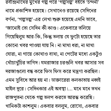
রবীন্দ্রনাথের মুখের গল্প পরে ‘গল্পসল্প’ বইতে ‘চন্দনী’
নামে প্রকাশিত হয়েছে
।
সেখানেও রয়েছে সেদিনের
বর্ণনা, ‘গল্পসল্প’-এর লেখা শুরু হয়েছে এমনি ভাবে,
‘জানোই তো সেদিন কী কাণ্ড
।
একেবারে তলিয়ে
গিয়েছিলুম আর-কি, কিন্তু তলায় যে ফুটো হয়েছে তার
কোনো খবর পাওয়া যায় নি
।
না মাথা ধরা, না মাথা
ঘোরা, না গায়ে কোথাও ব্যথা, না পেটের মধ্যে একটুও
খোঁচাখুঁচির তাগিদ
।
যমরাজার চরগুলি খবর আসার সব
দরজাগুলো বন্ধ করে ফিস ফিস করে মন্ত্রণা করছিল
।
এমন সুবিধে আর হয় না
।
ডাক্তারেরা কলকাতায় নব্বই
মাইল দূরে
।
সেদিনকার এই অবস্থা
।…
মনে মনে তখন
রাজপুতনা থেকে গল্প তলপ করতে আরম্ভ করেছি
।
খানিকটা কাশলুম
।
একবার বললুম, রোসো, একবার