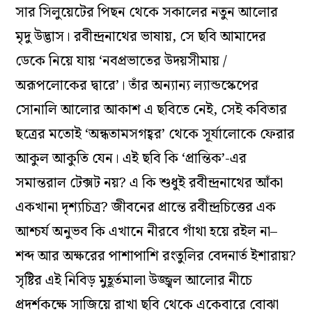
সার সিলুয়েটের পিছন থেকে সকালের নতুন আলোর
মৃদু উদ্ভাস। রবীন্দ্রনাথের ভাষায়, সে ছবি আমাদের
ডেকে নিয়ে যায় ‘নবপ্রভাতের উদয়সীমায় /
অরূপলোকের দ্বারে’। তাঁর অন্যান্য ল্যান্ডস্কেপের
সোনালি আলোর আকাশ এ ছবিতে নেই, সেই কবিতার
ছত্রের মতোই ‘অন্ধতামসগহ্বর’ থেকে সূর্যালোকে ফেরার
আকুল আকুতি যেন। এই ছবি কি ‘প্রান্তিক’-এর
সমান্তরাল টেক্সট নয়? এ কি শুধুই রবীন্দ্রনাথের আঁকা
একখানা দৃশ্যচিত্র? জীবনের প্রান্তে রবীন্দ্রচিত্তের এক
আশ্চর্য অনুভব কি এখানে নীরবে গাঁথা হয়ে রইল না–
শব্দ আর অক্ষরের পাশাপাশি রংতুলির বেদনার্ত ইশারায়?
সৃষ্টির এই নিবিড় মুহূর্তমালা উজ্জ্বল আলোর নীচে
প্রদর্শকক্ষে সাজিয়ে রাখা ছবি থেকে একেবারে বোঝা