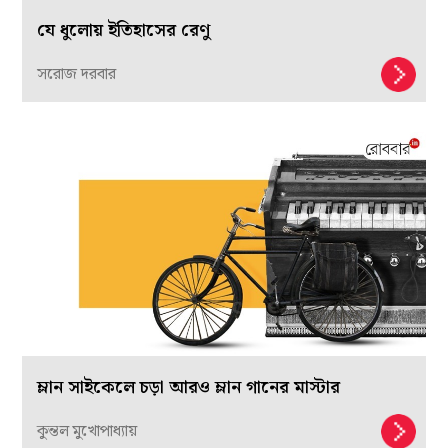
যে ধুলোয় ইতিহাসের রেণু
সরোজ দরবার
ম্লান সাইকেলে চড়া আরও ম্লান গানের মাস্টার
কুন্তল মুখোপাধ্যায়