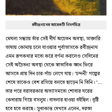
রবীন্দ্রনাথের আরেকটি নিসর্গচিত্র
মেঘলা সন্ধ্যায় তাঁর সেই দীর্ঘ অচেতন অবস্থা, ডাক্তারি
ভাষায় কোমায় চলে যাওয়ার পূর্বাভাসকে রবীন্দ্রনাথ
এমন রূপকথার মতো করে বর্ণনা করলেও সেদিনের
সেই অচৈতন্য অবস্থা থেকে স্বাভাবিক জ্ঞান ফিরে
আসতে প্রায় দিন চার-পাঁচ লেগে যায়
।
‘চন্দনী’ গল্পের
শেষে তাকেও বেশ রসিয়ে বলতে ছাড়েন নি তিনি। ‘…
তার পরে বরাবরকার অভ্যাসমতো শোবার ঘরের
কেদারায় গিয়ে বসলুম। বাদলার হাওয়া বইছিল। বৃষ্টি
হবে হবে করছে। সুধাকান্ত দেখতে এলেন, দরজা