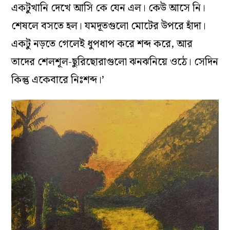
একটুখানি দেখে আসি কে যেন এল
।
কেউ আসে নি
।
শেষলে বসতে হল
।
যমদূতগুলো মোটের উপরে হাঁদা
।
একটু নড়তে গেলেই ধুপধাপ করে শব্দ করে, আর
তাদের শেলশূল-ছুরিছোরাগুলো ঝনঝনিয়ে ওঠে
।
সেদিন
কিন্তু একেবারে নিঃশব্দ।’