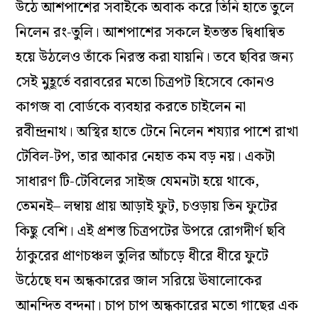
উঠে আশপাশের সবাইকে অবাক করে তিনি হাতে তুলে
নিলেন রং-তুলি। আশপাশের সকলে ইতস্তত দ্বিধান্বিত
হয়ে উঠলেও তাঁকে নিরস্ত করা যায়নি। তবে ছবির জন্য
সেই মুহূর্তে বরাবরের মতো চিত্রপট হিসেবে কোনও
কাগজ বা বোর্ডকে ব্যবহার করতে চাইলেন না
রবীন্দ্রনাথ। অস্থির হাতে টেনে নিলেন শয্যার পাশে রাখা
টেবিল-টপ, তার আকার নেহাত কম বড় নয়। একটা
সাধারণ টি-টেবিলের সাইজ যেমনটা হয়ে থাকে,
তেমনই– লম্বায় প্রায় আড়াই ফুট, চওড়ায় তিন ফুটের
কিছু বেশি। এই প্রশস্ত চিত্রপটের উপরে রোগদীর্ণ ছবি
ঠাকুরের প্রাণচঞ্চল তুলির আঁচড়ে ধীরে ধীরে ফুটে
উঠেছে ঘন অন্ধকারের জাল সরিয়ে ঊষালোকের
আনন্দিত বন্দনা। চাপ চাপ অন্ধকারের মতো গাছের এক