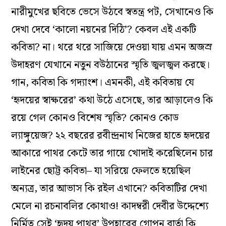
নারীমুখের ছবিতে ভেসে উঠবে স্বতন্ত্র পট, সেখানেও কি
দেখা দেবে ‘কালো নয়নের দিঠি’? কেবল এই একটি
কবিতা? না। থরে থরে সাজিয়ে দেওয়া যায় এমন অজস্র
উদাহরণ যেখানে নতুন বউঠানের স্মৃতি জ্বলজ্বল করছে।
গান, কবিতা কি গদ্যাংশ। এমনকী, এই কবিতায় যে
‘হৃদয়ের স্বাক্ষরের’ কথা উঠে এসেছে, তার আড়ালেও কি
রয়ে গেল কোনও বিশেষ স্মৃতি? কোনও কোড
ল্যাঙ্গুয়েজ? ২২ বছরের রবীন্দ্রনাথ নিজের হাতে হৃদয়ের
আকারে পাথর কেটে তার গায়ে খোদাই করেছিলেন চার
লাইনের ছোট্ট কবিতা– যা সরিয়ে ফেলতে হয়েছিল
অন্যত্র, তার আভাস কি রইল এখানে? কবিতাটির দেখা
মেলে না রচনাবলির কোথাও! কাদম্বরী দেবীর উদ্দেশ্যে
নির্মিত সেই ‘হৃদয় পাথর’ উপহারের গোপন বার্তা কি