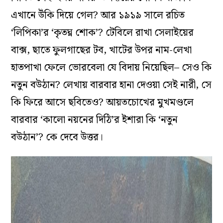
এখানে উঁকি দিয়ে গেল? আর ১৯১৯ সালে রচিত
‘লিপিকা’র ‘কৃতঘ্ন শোক’? টেবিলে রাখা সেলাইয়ের
বাক্স, ছাতে ফুলগাছের টব, খাটের উপর নাম-লেখা
হাতপাখা ফেলে ভোরবেলা যে বিদায় নিয়েছিল– সেও কি
নতুন বউঠান? লেখায় বারবার হানা দেওয়া সেই নারী, সে
কি ফিরে আসে ছবিতেও? আয়তচোখের মুখমণ্ডলে
বারবার ‘কালো নয়নের দিঠি’র ইশারা কি ‘নতুন
বউঠান’? কে দেবে উত্তর।