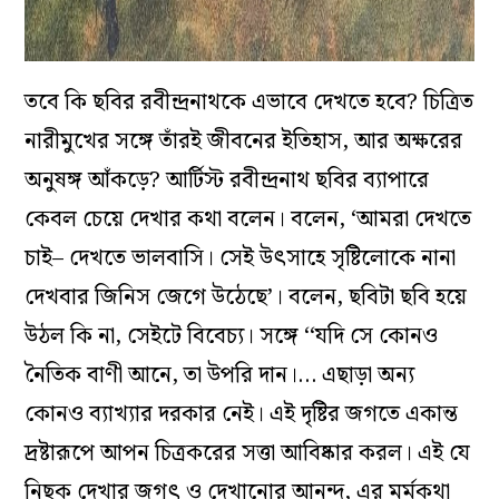
তবে কি ছবির রবীন্দ্রনাথকে এভাবে দেখতে হবে? চিত্রিত
নারীমুখের সঙ্গে তাঁরই জীবনের ইতিহাস, আর অক্ষরের
অনুষঙ্গ আঁকড়ে? আর্টিস্ট রবীন্দ্রনাথ ছবির ব্যাপারে
কেবল চেয়ে দেখার কথা বলেন। বলেন, ‘আমরা দেখতে
চাই– দেখতে ভালবাসি। সেই উৎসাহে সৃষ্টিলোকে নানা
দেখবার জিনিস জেগে উঠেছে’। বলেন, ছবিটা ছবি হয়ে
উঠল কি না, সেইটে বিবেচ্য। সঙ্গে ‘‘যদি সে কোনও
নৈতিক বাণী আনে, তা উপরি দান।… এছাড়া অন্য
কোনও ব্যাখ্যার দরকার নেই। এই দৃষ্টির জগতে একান্ত
দ্রষ্টারূপে আপন চিত্রকরের সত্তা আবিষ্কার করল। এই যে
নিছক দেখার জগৎ ও দেখানোর আনন্দ, এর মর্মকথা