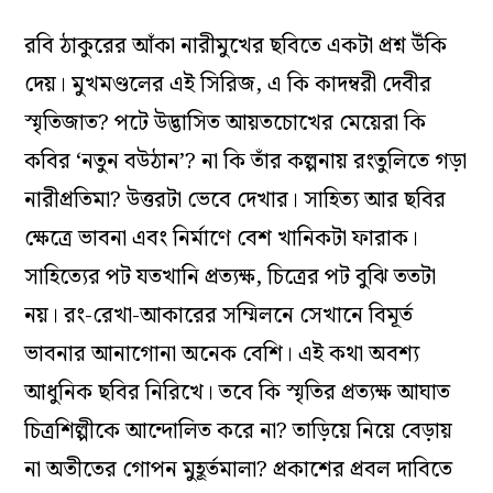
রবি ঠাকুরের আঁকা নারীমুখের ছবিতে একটা প্রশ্ন উঁকি
দেয়। মুখমণ্ডলের এই সিরিজ, এ কি কাদম্বরী দেবীর
স্মৃতিজাত? পটে উদ্ভাসিত আয়তচোখের মেয়েরা কি
কবির ‘নতুন বউঠান’? না কি তাঁর কল্পনায় রংতুলিতে গড়া
নারীপ্রতিমা? উত্তরটা ভেবে দেখার। সাহিত্য আর ছবির
ক্ষেত্রে ভাবনা এবং নির্মাণে বেশ খানিকটা ফারাক।
সাহিত্যের পট যতখানি প্রত্যক্ষ, চিত্রের পট বুঝি ততটা
নয়। রং-রেখা-আকারের সম্মিলনে সেখানে বিমূর্ত
ভাবনার আনাগোনা অনেক বেশি। এই কথা অবশ্য
আধুনিক ছবির নিরিখে। তবে কি স্মৃতির প্রত্যক্ষ আঘাত
চিত্রশিল্পীকে আন্দোলিত করে না? তাড়িয়ে নিয়ে বেড়ায়
না অতীতের গোপন মুহূর্তমালা? প্রকাশের প্রবল দাবিতে