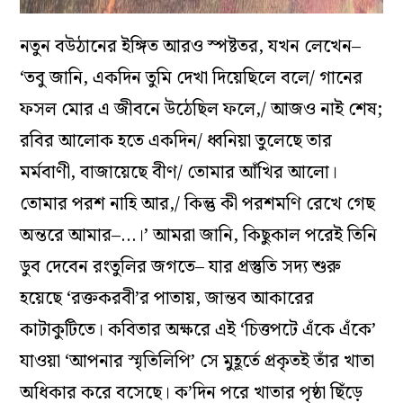
নতুন বউঠানের ইঙ্গিত আরও স্পষ্টতর, যখন লেখেন–
‘তবু জানি, একদিন তুমি দেখা দিয়েছিলে বলে/ গানের
ফসল মোর এ জীবনে উঠেছিল ফলে,/ আজও নাই শেষ;
রবির আলোক হতে একদিন/ ধ্বনিয়া তুলেছে তার
মর্মবাণী, বাজায়েছে বীণ/ তোমার আঁখির আলো।
তোমার পরশ নাহি আর,/ কিন্তু কী পরশমণি রেখে গেছ
অন্তরে আমার–…।’ আমরা জানি, কিছুকাল পরেই তিনি
ডুব দেবেন রংতুলির জগতে– যার প্রস্তুতি সদ্য শুরু
হয়েছে ‘রক্তকরবী’র পাতায়, জান্তব আকারের
কাটাকুটিতে। কবিতার অক্ষরে এই ‘চিত্তপটে এঁকে এঁকে’
যাওয়া ‘আপনার স্মৃতিলিপি’ সে মুহূর্তে প্রকৃতই তাঁর খাতা
অধিকার করে বসেছে। ক’দিন পরে খাতার পৃষ্ঠা ছিঁড়ে