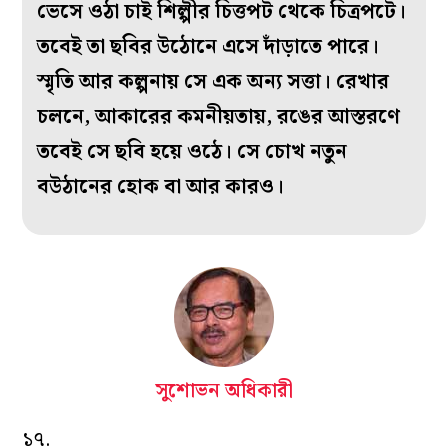
ভেসে ওঠা চাই শিল্পীর চিত্তপট থেকে চিত্রপটে।
তবেই তা ছবির উঠোনে এসে দাঁড়াতে পারে।
স্মৃতি আর কল্পনায় সে এক অন্য সত্তা। রেখার
চলনে, আকারের কমনীয়তায়, রঙের আস্তরণে
তবেই সে ছবি হয়ে ওঠে। সে চোখ নতুন
বউঠানের হোক বা আর কারও।
সুশোভন অধিকারী
১৭.