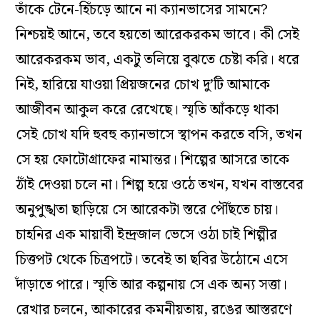
তাঁকে টেনে-হিঁচড়ে আনে না ক্যানভাসের সামনে?
নিশ্চয়ই আনে, তবে হয়তো আরেকরকম ভাবে। কী সেই
আরেকরকম ভাব, একটু তলিয়ে বুঝতে চেষ্টা করি। ধরে
নিই, হারিয়ে যাওয়া প্রিয়জনের চোখ দু’টি আমাকে
আজীবন আকুল করে রেখেছে। স্মৃতি আঁকড়ে থাকা
সেই চোখ যদি হুবহু ক্যানভাসে স্থাপন করতে বসি, তখন
সে হয় ফোটোগ্রাফের নামান্তর। শিল্পের আসরে তাকে
ঠাঁই দেওয়া চলে না। শিল্প হয়ে ওঠে তখন, যখন বাস্তবের
অনুপুঙ্খতা ছাড়িয়ে সে আরেকটা স্তরে পৌঁছতে চায়।
চাহনির এক মায়াবী ইন্দ্রজাল ভেসে ওঠা চাই শিল্পীর
চিত্তপট থেকে চিত্রপটে। তবেই তা ছবির উঠোনে এসে
দাঁড়াতে পারে। স্মৃতি আর কল্পনায় সে এক অন্য সত্তা।
রেখার চলনে, আকারের কমনীয়তায়, রঙের আস্তরণে