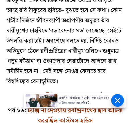
ব্রাংকুসির আকারমাত্রিক কাঠামো ওতপ্রোত জড়িয়ে
আছে রবি ঠাকুরের ছবিতে– বুঝতে হবে সে কথা। কোন
গভীর নির্জনে জীবনব্যাপী অপ্রাপণীয় অনুভব তাঁর
নারীমুখের চাহনিতে ‘বড় বেদনার মত’ বেজেছে, সেইটে
উপলব্ধি করা চাই। অবশেষে বলতে হয়, নির্দিষ্ট কোনও
অভিমুখে ঠেলে রবীন্দ্রচিত্রের নারীমুখগুলিকে শুধুমাত্র
‘নতুন বউঠান’ বা ওকাম্পোর ঘেরাটোপে আগলে রাখা
সমীচীন হবে না। সেই সঙ্গে নোঙর ফেলতে হবে
বিশ্বশিল্পের বেলাভূমিতে।
…পড়ুন
ছবিঠাকুর
-এর অন্যান্য পর্ব…
তসলিমা নাসরিনের সংবর্ধনা মঞ্চ থেকে কেন
নামিয়ে দেওয়া হল তাঁকে?
পর্ব ১৬:
ট্যাক্স না দেওয়ায় রবীন্দ্রনাথের ছবি আটক
করেছিল কাস্টমস হাউস