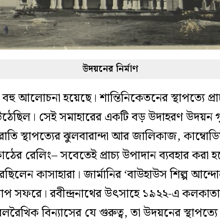
উদয়নের নির্মাণ
 বহু আলোচনা হয়েছে। শান্তিনিকেতনের স্থাপত্যে প্র
 উঠেছিল। সেই সমাহারের একটি বড় উদাহরণ উদয়ন 
তি স্থাপত্যের ঝুলবারান্দা আর জালিকাজ, কাম্বোড
ের রেলিং– সবেতেই প্রাচ্য উপাদান ব্যবহার করা 
িলেন কাসাহারা। জার্মানির ‘বাউহাউস শিল্প আন্দোলন’
প সফরে। রবীন্দ্রনাথের উৎসাহে ১৯২২-এ কলকাতায়
লরৈখিক বিন্যাসের যে গুরুত্ব, তা উদয়নের স্থাপত্