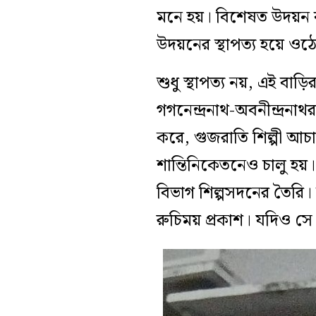
মনে হয়। বিশেষত উদয়ন বা
উদয়নের স্থাপত্য হয়ে ও
শুধু স্থাপত্য নয়, এই ব
গগনেন্দ্রনাথ-অবনীন্দ্র
করে, গুজরাতি শিল্পী আ
শান্তিনিকেতনেও চালু হয়।
বিভাগ শিল্পসদনের তৈরি। উ
রুচিময় প্রকাশ। যদিও সে 