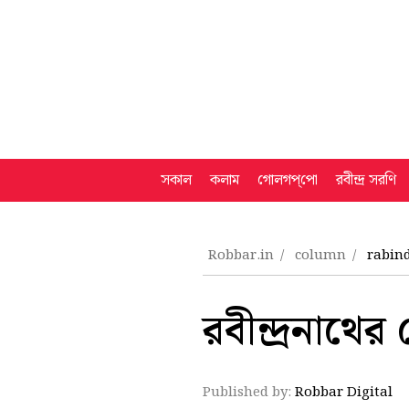
সকাল
কলাম
গোলগপ্‌পো
রবীন্দ্র সরণি
Robbar.in
column
rabind
রবীন্দ্রনাথ
Published by:
Robbar Digital