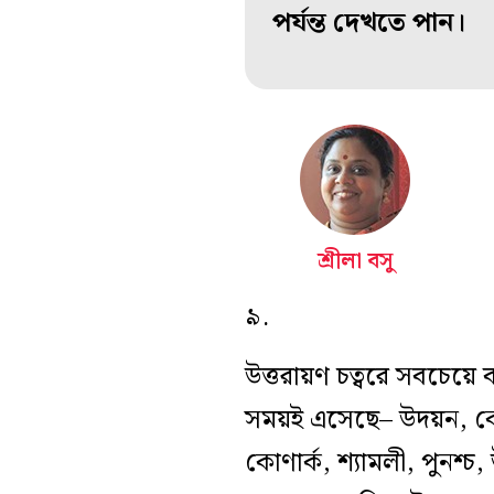
পর্যন্ত দেখতে পান।
শ্রীলা বসু
৯.
উত্তরায়ণ চত্বরে সবচেয়ে 
সময়ই এসেছে– উদয়ন, কোণা
কোণার্ক, শ্যামলী, পুনশ