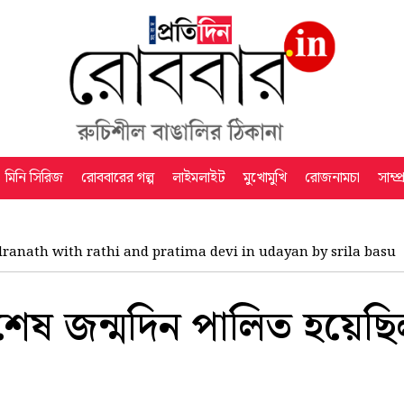
মিনি সিরিজ
রোববারের গল্প
লাইমলাইট
মুখোমুখি
রোজনামচা
সাম্প
ranath with rathi and pratima devi in udayan by srila basu
ের শেষ জন্মদিন পালিত হয়ে