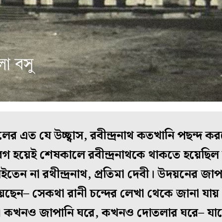
র এত যে উচ্ছ্বাস, রবীন্দ্রনাথ কতখানি পছন্দ ক
রগ হয়েই শেষকালে রবীন্দ্রনাথকে থাকতে হয়েছিল 
তেন না রথীন্দ্রনাথ, প্রতিমা দেবী। উদয়নের জাপ
 নিয়েছেন– সেকথা রানী চন্দের লেখা থেকে জানা যায়
ে। কখনও জাপানি ঘরে, কখনও দোতলার ঘরে– যাতে