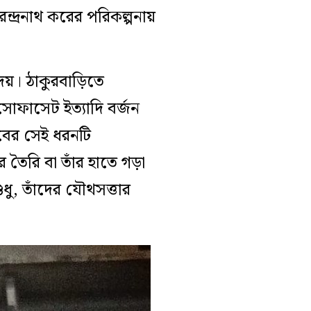
্দ্রনাথ করের পরিকল্পনায়
দেয়। ঠাকুরবাড়িতে
সোফাসেট ইত্যাদি বর্জন
বের সেই ধরনটি
 তৈরি বা তাঁর হাতে গড়া
ুধু, তাঁদের যৌথসত্তার