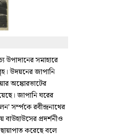
াচ্য উপাদানের সমাহারে
গৃহ। উদয়নের জাপানি
িয়ার অঙ্কোরভাটের
হয়েছে। জাপানি ঘরের
 সর্ম্পকে রবীন্দ্রনাথের
 বাউহাউসের প্রদর্শনীও
যে ছায়াপাত করেছে বলে