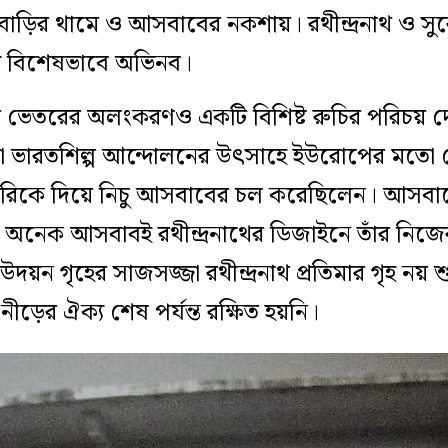
ড়ির থামে ও আসবাবের নকশায়। রথীন্দ্রনাথ ও সুরেন
ঠে বিশেষভাবে অভিনব।
াড়ির ভেতরের অলংকরণও একটি বিশিষ্ট রুচির পরিচয় 
নাথরা ভারতশিল্প আন্দোলনের উৎসাহে ইউরোপের মতো 
চারিকে দিয়ে নিচু আসবাবের চল করেছিলেন। আসবা
 অনেক আসবাবই রথীন্দ্রনাথের ডিজাইনে তাঁর নিজের
দয়ন গৃহের সাজসজ্জা রথীন্দ্রনাথ প্রতিমার গৃহ নয় শ
নীড়ের ঐক্য শেষ পর্যন্ত রক্ষিত হয়নি।