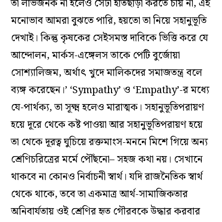
তা লাভজনক না হলেও সেটা হাতছাড়া করতে চায় না, এই
মনোভাব আমরা বুঝতে পারি, হয়তো তা নিয়ে সহানুভূতি
দেখাই। কিন্তু কৃষকের সেইসমস্ত দাবিকে ভিত্তি করে যে
আন্দোলন, মার্কস-এঙ্গেলস তাকে পেটি বুর্জোয়া
সোশ্যালিজম, অর্থাৎ খুদে মালিকদের সমাজতন্ত্র বলে
ব্যঙ্গ করেছেন।’ ‘Sympathy’ ও ‘Empathy’-র মধ্যে
যে-পার্থক্য, তা সূক্ষ্ম হলেও মারাত্মক। সহানুভূতিপরায়ণ
হয়ে দূরে থেকে কষ্ট পাওয়া আর সহানুভূতিপরায়ণ হয়ে
তা থেকে দূরত্ব ঘুচিয়ে রক্তমাংস-মননে মিশে গিয়ে অন্য
শ্রেণিচরিত্রের মর্মে পৌঁছনো– সহজ কথা নয়। সেখানে
থাকবে না কোনও নির্বাচনী স্বার্থ। যদি রাজনৈতিক স্বার্থ
থেকে থাকে, তবে তা একমাত্র আর্থ-সামাজিকতার
অনিবার্যতায় ওই শ্রেণির হৃত গৌরবকে উদ্ধার করবার