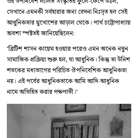
ওই উপনিবেশ লালিত সংস্কৃতিই ফুলে-ফেঁপে উঠল,
সেখানে এমনকী সর্বহারার জন্য বেদনা নিঃসৃত হল সেই
আধুনিকতার মুখোশের আড়াল থেকে। পার্থ চট্টোপাধ্যায়
অবশ্য স্পষ্টতই জানিয়েছিলেন:
‘ব্রিটিশ শাসন কায়েম হওয়ার পরেও এমন অনেক নতুন
সামাজিক প্রক্রিয়া শুরু হল, যা আধুনিক। কিন্তু তা উনিশ
শতকের মধ্যভাগের পরিচিত ঔপনিবেশিক আধুনিকতা
নয়। এই পর্বের আধুনিকতাকে আমি আদি-আধুনিক
নামে অভিহিত করার পক্ষপাতী।’