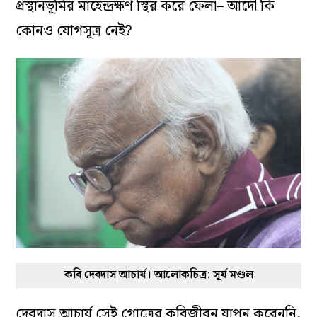
প্রস্থানভূমির মাহেন্দ্রক্ষণ স্থির করে ফেলা– আদৌ কি
কোনও যোগসূত্র নেই?
কবি দেবদাস আচার্য। আলোকচিত্র: সূর্য মণ্ডল
দেবদাস আচার্য সেই গোত্রের কবিজীবন যাপন করেননি,