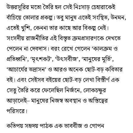
উত্তরসূরির মতো তৈরি হল সেই নিঃসাড় চেহারাকেই
বাঁচিয়ে তোলার প্রকল্প। তবু মানুষ এতেই সংস্থিত, উনমন,
এতেই খুশি, কেননা তার কাছে আর বিকল্প নেই।
সংসদীয় রাজনীতির এই বিস্তৃত ক্রমপ্রসারণকে দেখতে
পেলেন না দেবদাস। বরং রেখে গেলেন ‘কালক্রম ও
প্রতিধ্বনি’, ‘মৃৎশকট’, ‘উৎসবীজ’, ‘মানুষের মূর্তি’,
‘আচার্যের ভদ্রাসন’ ও আরও অনেক ছোট-বড় কবিতার
বই। এবং সেইসব বইয়ের ছোট-বড় লেখা বিস্তীর্ণ এক
সেতু তৈরি করে ফেলেছিল নির্জনে, লোকচক্ষুর
আড়ালেই– মানুষের নিজস্ব অবস্থান ও অস্তিত্বের
পরিসরে।
কতিপয় সহৃদয় পাঠক এক ভাববীজ ও গোপন