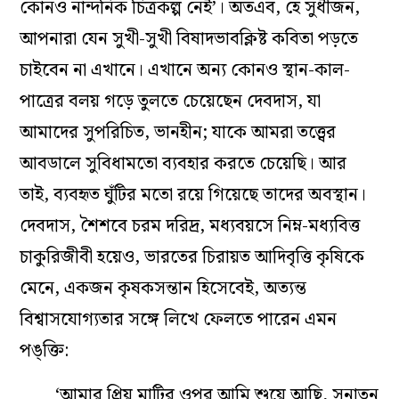
কোনও নান্দনিক চিত্রকল্প নেই’। অতএব, হে সুধীজন,
আপনারা যেন সুখী-সুখী বিষাদভাবক্লিষ্ট কবিতা পড়তে
চাইবেন না এখানে। এখানে অন্য কোনও স্থান-কাল-
পাত্রের বলয় গড়ে তুলতে চেয়েছেন দেবদাস, যা
আমাদের সুপরিচিত, ভানহীন; যাকে আমরা তত্ত্বের
আবডালে সুবিধামতো ব্যবহার করতে চেয়েছি। আর
তাই, ব্যবহৃত ঘুঁটির মতো রয়ে গিয়েছে তাদের অবস্থান।
দেবদাস, শৈশবে চরম দরিদ্র, মধ্যবয়সে নিম্ন-মধ্যবিত্ত
চাকুরিজীবী হয়েও, ভারতের চিরায়ত আদিবৃত্তি কৃষিকে
মেনে, একজন কৃষকসন্তান হিসেবেই, অত্যন্ত
বিশ্বাসযোগ্যতার সঙ্গে লিখে ফেলতে পারেন এমন
পঙ্‌ক্তি:
‘আমার প্রিয় মাটির ওপর আমি শুয়ে আছি, সনাতন