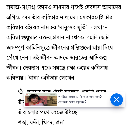
সমাজ-সংলগ্ন কোনও সাধনার পথেই দেবদাস আমাদের
এগিয়ে দেন তাঁর কবিতার মাধ্যমে। সেকারণেই তাঁর
কবিতার বইয়ের নাম হয় ‘মানুষের মূর্তি’। সেখানে
কবিতা শুধুমাত্র বক্তব্যপ্রধান না থেকে, ছোট-ছোট
অসম্পূর্ণ কাহিনিসূত্রে জীবনের গ্রন্থিগুলো মায়া দিয়ে
গেঁথে নেন। এই জীবন আদতে ভারতের আদিকল্প
জীবন। দেবদাস একে সযত্নে রক্ষা করেন কবিতায়
কবিতায়। ‘বাবা’ কবিতায় লেখেন:
‘ঐ, আমার বাবা হেঁটে যাচ্ছেন, ধুকড়ি গায়ে
তসলিমা কলকাতা ফিরে এলেন কেন?
তাঁর হাঁটু অবধি ধুলো
নেপথ্যে কোন ষড়যন্ত্র?
তাঁর চলার পথে বেজে উঠছে
শঙ্খ, ঘণ্টা, খিদে, শ্রম’