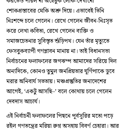
করতেও পারল না অহেতুক লোক-দেখানো
শোকপ্রস্তাবের মেকি অশ্রু দিয়ে। এভাবেই তিনি
নিঃশব্দে চলে গেলেন। রেখে গেলেন জীবন-নিঃসৃত
করে লেখা কবিতা, রেখে গেলেন ব্যক্তি ও
সমাজচেতনার সুবিস্তৃত শুঁড়িপথ। যেন তাঁর মৃত্যুতে
ফেসবুকব্যাপী গণপ্লাবন মানায় না। তাই বিধানসভা
নির্বাচনের ফলাফলের জগঝম্প আমাদের সরিয়ে দিল
অন্যদিকে, কোনও তুমুল জনপ্রিয়তার ঘূর্ণিপাকে ডুবে
মরার অনিবার্য সততায়।
মঞ্চপ্রস্তুতির জনাদেশের
আগেই, ‘একটু আসছি–’ বলে কোথায় চলে গেলেন
দেবদাস আচার্য।
এই নির্বাচনী ফলাফলের পিছনে পূর্বসূরির মতো পড়ে
রইল গণতন্ত্রের মরিয়া রুগ্ন অসহায় বিবর্ণ চেহারা। আর