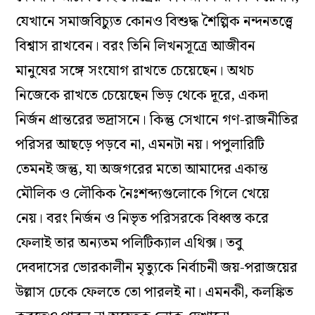
যেখানে সমাজবিচ্যুত কোনও বিশুদ্ধ শৈল্পিক নন্দনতত্ত্বে
বিশ্বাস রাখবেন। বরং তিনি লিখনসূত্রে আজীবন
মানুষের সঙ্গে সংযোগ রাখতে চেয়েছেন। অথচ
নিজেকে রাখতে চেয়েছেন ভিড় থেকে দূরে, একদা
নির্জন প্রান্তরের ভদ্রাসনে। কিন্তু সেখানে গণ-রাজনীতির
পরিসর আছড়ে পড়বে না, এমনটা নয়। পপুলারিটি
তেমনই জন্তু, যা অজগরের মতো আমাদের একান্ত
মৌলিক ও লৌকিক নৈঃশব্দ্যগুলোকে গিলে খেয়ে
নেয়। বরং নির্জন ও নিভৃত পরিসরকে বিধ্বস্ত করে
ফেলাই তার অন্যতম পলিটিক্যাল এথিক্স। তবু
দেবদাসের ভোরকালীন মৃত্যুকে নির্বাচনী জয়-পরাজয়ের
উল্লাস ঢেকে ফেলতে তো পারলই না। এমনকী, কলঙ্কিত