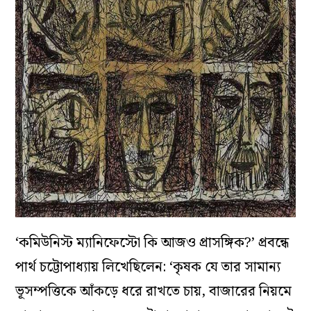
‘কমিউনিস্ট ম্যানিফেস্টো কি আজও প্রাসঙ্গিক?’ প্রবন্ধে
পার্থ চট্টোপাধ্যায় লিখেছিলেন: ‘কৃষক যে তার সামান্য
ভূসম্পত্তিকে আঁকড়ে ধরে রাখতে চায়, বাজারের নিয়মে