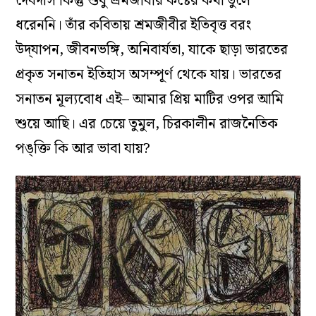
দেবদাস কিন্তু শুধু শ্রমজীবীর কষ্টের কথা তুলে
ধরেননি। তাঁর কবিতায় শ্রমজীবীর ইতিবৃত্ত বরং
উদ্‌যাপন, জীবনভঙ্গি, অনিবার্যতা, যাকে ছাড়া ভারতের
প্রকৃত সনাতন ইতিহাস অসম্পূর্ণ থেকে যায়। ভারতের
সনাতন মূল্যবোধ এই– আমার প্রিয় মাটির ওপর আমি
শুয়ে আছি। এর চেয়ে তুমুল, চিরকালীন রাজনৈতিক
পঙ্‌ক্তি কি আর ভাবা যায়?