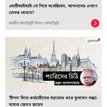
এফটিআইআই-তে গিয়ে বলেছিলাম, আপনাদের এখানে
লেখক লাগবে?
অম্বরীশ রায়চৌধুরী উদয়ন ঘোষচৌধুরি
‘টিপস’ দিয়ে কর্মচারীদের বড়লোক করে তুলতেন সন্ধ্যা-
মাতাল জেমস জয়েস