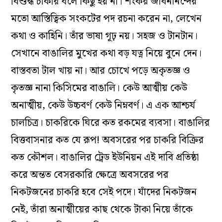
বিশুদ্ধ চাকরি বলে কিছু হয় না। শংকর জীবনানন্দের
মতো আস্তিত্বিক সংকটের পদ রচনা করেন না, লেখেন
কথা ও কাহিনি। তাঁর ভাষা গূঢ় নয়। সহজ ও টানটান।
সেখানে বাঙালির মুখের কথা বড় যত্ন নিয়ে বুনে দেন।
বাস্তবতা টাল খায় না। আর চোখে পড়ে অকৃতজ্ঞ ও
কৃতজ্ঞ নানা কিসিমের বাঙালি। কেউ আত্মীয় কেউ
অনাত্মীয়, কেউ উচ্চবর্ণ কেউ নিম্নবর্ণ। এ এক আশ্চর্য
চালচিত্র। চাকরিকে ঘিরে কত রকমের ব্যবসা। বাঙালির
বিত্তবাসনার কত যে রূপ! অবসরের পর চাকরি বিক্রির
কত কৌশল। বাঙালির ট্রেড ইউনিয়ন এই দাবি প্রতিষ্ঠা
করে অন্তত বেসরকারি ক্ষেত্রে অবসরের পর
নিকটজনের চাকরি হবে সেই পদে। যাঁদের নিকটজন
নেই, তাঁরা অনাত্মীয়ের কাছ থেকে টাকা নিয়ে তাঁকে