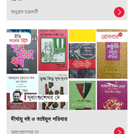
অনুব্রত চক্রবর্তী
দীর্ঘায়ু বই ও আইয়ুব পরিবার
সুধাংশুশেখর দে