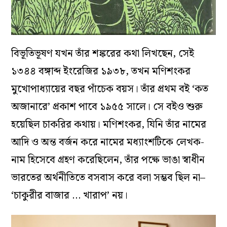
বিভূতিভূষণ যখন তাঁর শঙ্করের কথা লিখছেন, সেই
১৩৪৪ বঙ্গাব্দ ইংরেজির ১৯৩৮, তখন মণিশংকর
মুখোপাধ্যায়ের বছর পাঁচেক বয়স। তাঁর প্রথম বই ‘কত
অজানারে’ প্রকাশ পাবে ১৯৫৫ সালে। সে বইও শুরু
হয়েছিল চাকরির কথায়। মণিশংকর, যিনি তাঁর নামের
আদি ও অন্ত বর্জন করে নামের মধ্যাংশটিকে লেখক-
নাম হিসেবে গ্রহণ করেছিলেন, তাঁর পক্ষে ভাঙা স্বাধীন
ভারতের অর্থনীতিতে বসবাস করে বলা সম্ভব ছিল না–
‘চাকুরীর বাজার … খারাপ’ নয়।