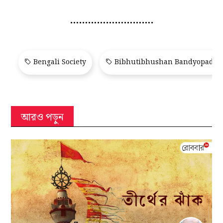
……………………….
Bengali Society
Bibhutibhushan Bandyopadhy
আরও পড়ুন