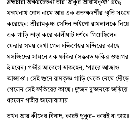
ব্রহ্মচারী অক্ষয়চৈতন্য তাঁর ‘ঠাকুর শ্রীরামকৃষ্ণ’ গ্রন্থে
মন্মথনাথ ঘোষ নামে আর এক প্রত্যক্ষদর্শীর স্মৃতি সংগ্রহ
করেছেন: শ্রীরামকৃষ্ণ সেদিন ভাইপো রামলালকে নিয়ে
এক গাড়ি ভাড়া করে কালীঘাট দর্শনে গিয়েছিলেন।
ফেরার সময় দেখা গেল দক্ষিণেশ্বর মন্দিরের কাছে
মসজিদের সামনে এক ফকির (সম্ভবত ফকির ওস্তাগর-
ই হবেন) গভীর আবেগে ডাকছেন, ‘প্যারে আজাও
আজাও’। সেই শুনে রামকৃষ্ণ গাড়ি থেকে নেমে দৌড়ে
গেলেন সেই ফকিরের কাছে। দু’জন দু’জনকে জড়িয়ে
ধরলেন গভীর ভালোবাসায়।
তখন আর কীসের বিবাদ, কারই পুকুর– কারই বা ডাঙা!