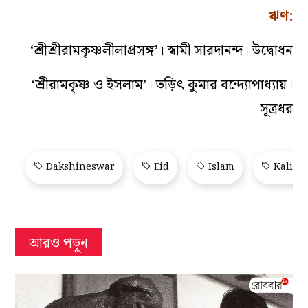
ঋণ:
‘শ্রীশ্রীরামকৃষ্ণলীলাপ্রসঙ্গ’। স্বামী সারদানন্দ। উদ্বোধন
‘শ্রীরামকৃষ্ণ ও ইসলাম’। তড়িৎ কুমার বন্দ্যোপাধ্যায়।
সূত্রধর
Dakshineswar
Eid
Islam
Kali T
আরও পড়ুন