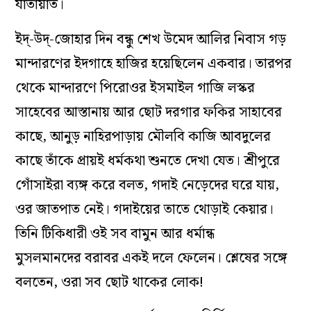
যাতায়াত।
ইদ্‌-উদ্‌-জোহার দিন বন্ধু শেখ উমেদ আলির নিবাস গড়
মান্দারণের ইদগাহে হাজির হয়েছিলেন একবার। তারপর
থেকে মান্দারণে পিরোওর ইসমাইল গাজি লস্কর
সাহেবের আস্তানায় আর ছোট দরগার ফকির সাহাবের
কাছে, আনুড় নাহিরপাড়ায় মৌলবি কাজি আবদুলের
কাছে তাঁকে প্রায়ই ধর্মকথা শুনতে দেখা যেত। শ্রীপুরে
গোঁসাইরা ব্যঙ্গ করে বলত, গদাই নেড়েদের ঘরে যায়,
ওর জাতপাত নেই। গদাইয়ের তাতে থোড়াই কেয়ার।
তিনি টিকিধারী ওই সব বামুন আর ধর্মান্ধ
মুসলমানদের বরাবর একই দলে ফেলেন। শ্লেষের সঙ্গে
বলতেন, ওরা সব ছোট থাকের লোক!