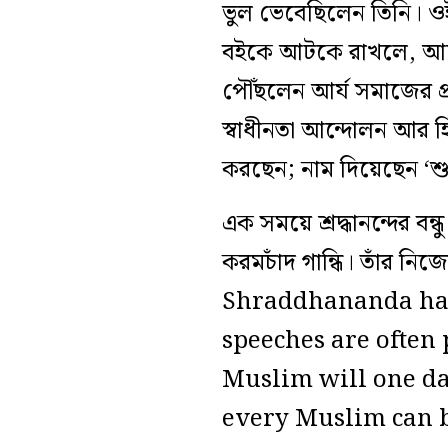
ভুল ভেবেছিলেন তিনি। ও
বইকে আটকে রাখলে, আখে
পৌঁছলেন আর্য সমাজের প্রতিষ
স্বাধীনতা আন্দোলন আর হিন্
করছেন; নাম দিয়েছেন ‘শু
এক সময়ে শ্রদ্ধানন্দের ব
করমচাঁদ গান্ধি। তাঁর নি
Shraddhananda has 
speeches are often 
Muslim will one da
every Muslim can be