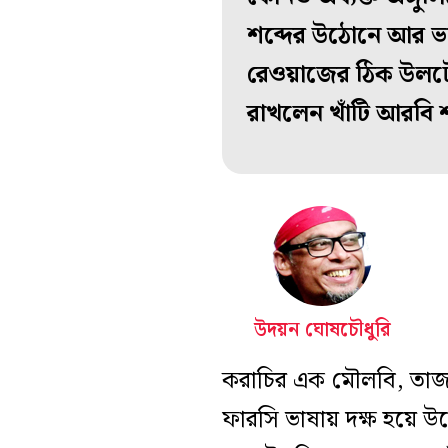
শব্দের উঠোনে আর ভা
রেওয়াজের ঠিক উলটো
রাখলেন খাঁটি আরবি শ
উদয়ন ঘোষচৌধুরি
করাচির এক মৌলবি, তাজ
ফারসি ভাষায় দক্ষ হয়ে উ