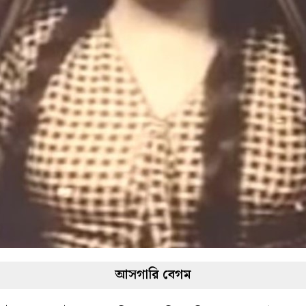
আসগারি বেগম