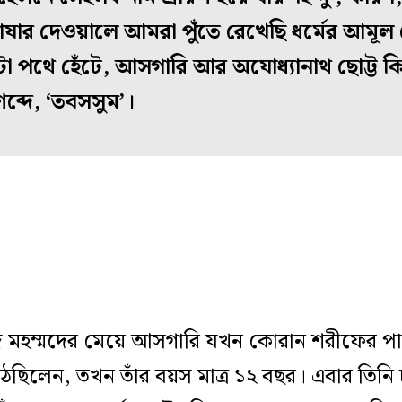
ষার দেওয়ালে আমরা পুঁতে রেখেছি ধর্মের আমূল
 পথে হেঁটে, আসগারি আর অযোধ্যানাথ ছোট্ট ক
ব্দে, ‘তবসসুম’।
 মহম্মদের মেয়ে আসগারি যখন কোরান শরীফের প
ঠেছিলেন, তখন তাঁর বয়স মাত্র ১২ বছর। এবার তিনি 