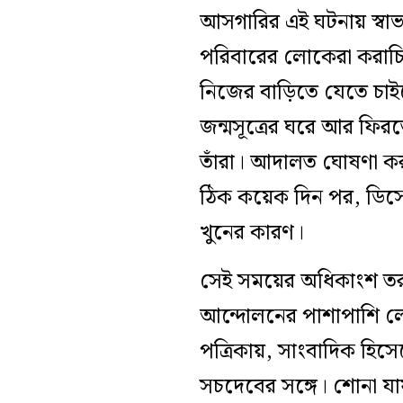
আসগারির এই ঘটনায় স্বাভা
পরিবারের লোকেরা করাচি 
নিজের বাড়িতে যেতে চাইল
জন্মসূত্রের ঘরে আর ফিরত
তাঁরা। আদালত ঘোষণা করল,
ঠিক কয়েক দিন পর, ডিসেম
খুনের কারণ।
সেই সময়ের অধিকাংশ তরু
আন্দোলনের পাশাপাশি লে
পত্রিকায়, সাংবাদিক হিস
সচদেবের সঙ্গে। শোনা য