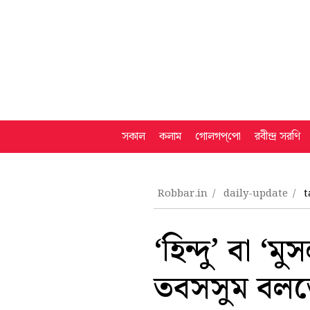
সকাল
কলাম
গোলগপ্‌পো
রবীন্দ্র সরণি
Robbar.in
daily-update
t
‘হিন্দু’ বা ‘
তবসসুম বলতেন