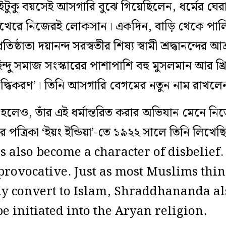
ইটুকু বয়সেই আসগারি বুঝে গিয়েছিলেন, ধর্মের ঘ
রে নিজেরই লোকসান। একদিন, বাড়ি থেকে পালিয়
্ঠাতা দয়ানন্দ সরস্বতীর শিষ্য স্বামী শ্রদ্ধানন্দের আশ্
দু সমাজ সংস্কারের পাশাপাশি বহু মুসলমান আর খ্রিস্ট
দ্ধিকরণ’। তিনি আসগারি বেগমের নতুন নাম রাখলেন ‘
ন্ধু হলেও, তাঁর এই ধর্মান্তরিত করার অভিযান মেনে 
জের পত্রিকা ‘ইয়ং ইন্ডিয়া’-তে ১৯২২ সালে তিনি লি
also become a character of disbelief. 
provocative. Just as most Muslims thin
y convert to Islam, Shraddhananda als
 initiated into the Aryan religion.