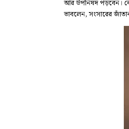
আর উপনিষদ পড়বেন। বেঁক
ভাবলেন, সংসারের জাঁত