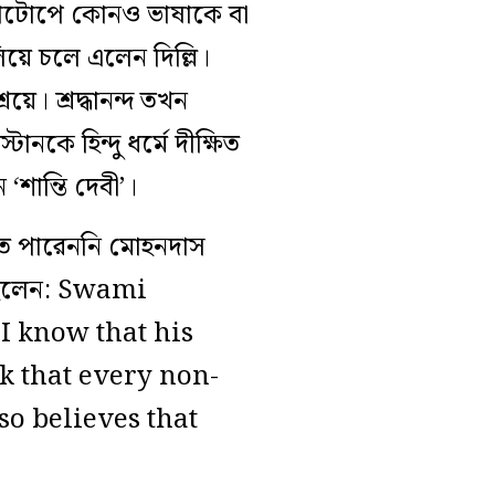
েরাটোপে কোনও ভাষাকে বা
ে চলে এলেন দিল্লি।
রয়ে। শ্রদ্ধানন্দ তখন
ানকে হিন্দু ধর্মে দীক্ষিত
শান্তি দেবী’।
নিতে পারেননি মোহনদাস
খেছিলেন: Swami
I know that his
k that every non-
o believes that