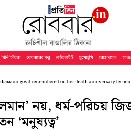
মিনি সিরিজ
রোববারের গল্প
লাইমলাইট
মুখোমুখি
রোজনামচা
সাম্প
abassum govil remembered on her death anniversary by ud
মুসলমান’ নয়, ধর্ম-পরিচয় জি
 ‘মনুষ্যত্ব’