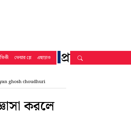
্রতিকী
ফেয়ার প্লে
এছাড়াও
ayan ghosh choudhuri
জ্ঞাসা করলে