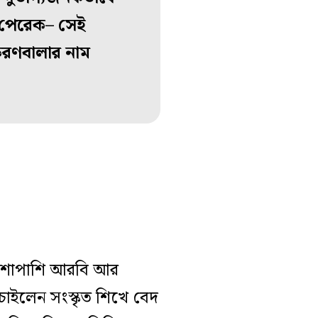
 পেরেক– সেই
িরণবালার নাম
াশাপাশি আরবি আর
চাইলেন সংস্কৃত শিখে বেদ