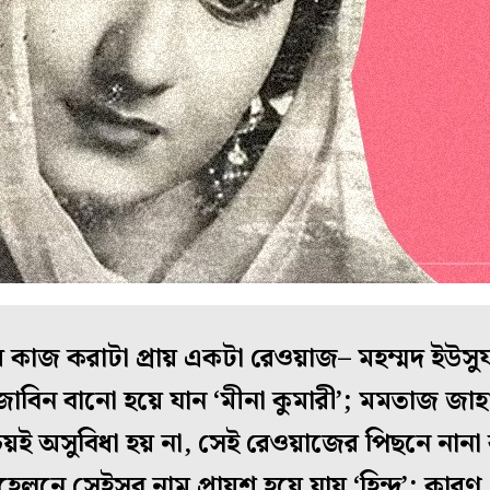
মনামে কাজ করাটা প্রায় একটা রেওয়াজ– মহম্মদ ইউস
জাবিন বানো হয়ে যান ‘মীনা কুমারী’; মমতাজ জা
শ্চয়ই অসুবিধা হয় না, সেই রেওয়াজের পিছনে নানা
হেলনে সেইসব নাম প্রায়শ হয়ে যায় ‘হিন্দু’; কারণ,