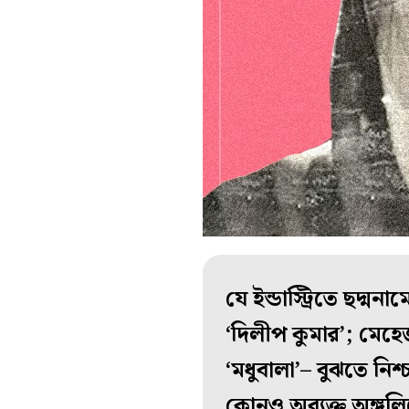
যে ইন্ডাস্ট্রিতে ছদ্
‘দিলীপ কুমার’; মেহে
‘মধুবালা’– বুঝতে নি
কোনও অব্যক্ত অঙ্গুলি