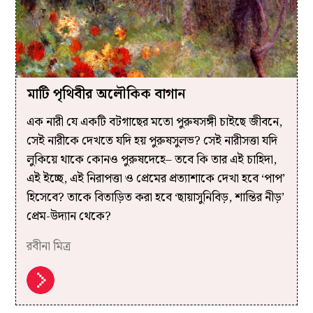
মাটি পৃথিবীর অলৌকিক বাগান
এক নারী যে একটি বটগাছের মতো পুরুষসঙ্গী চাইছে জীবনে,
সেই নারীকে দেখতে যদি হয় পুরুষসুলভ? সেই নারীসত্তা যদি
লুকিয়ে থাকে কোনও পুরুষদেহে– তবে কি তার এই চাহিদা,
এই ইচ্ছে, এই নিরাপত্তা ও প্রেমের প্রত্যাশাকে দেখা হবে ‘পাপ’
হিসেবে? তাকে বিতাড়িত করা হবে ‘ছায়াসুনিবিড়, শান্তির নীড়’
প্রেম-উদ্যান থেকে?
রবীনা মিত্র