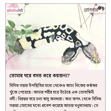
তোমার ঘরে বসত করে কয়জনা?
বিভিন্ন সত্তার উপস্থিতির মধ্যে থেকেও আডা নিজের কণ্ঠস্বর
খুঁজে পেয়েছে। আডার শরীর হয়ে উঠেছে এক স্রোতস্বিনী
নদী। নিরন্তর বয়ে চলা স্বাদু জলধারা। অন্য জগৎ থেকে বিভিন্ন
সত্তারা স্রোতের মতো প্রবেশ করেছে আডার মনুষ্যসত্তায়। সে