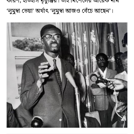
কারণ, ইতিহাস মৃত্যুঞ্জয়। তাই মিশেলের আরেক নাম
‘লুমুম্বা ভেয়া’ অর্থাৎ ‘লুমুম্বা আজও বেঁচে আছেন’।