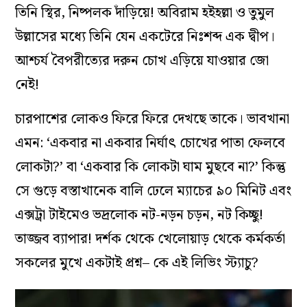
তিনি স্থির, নিষ্পলক দাঁড়িয়ে! অবিরাম হইহল্লা ও তুমুল
উল্লাসের মধ্যে তিনি যেন একটেরে নিঃশব্দ এক দ্বীপ।
আশ্চর্য বৈপরীত্যের দরুন চোখ এড়িয়ে যাওয়ার জো
নেই!
চারপাশের লোকও ফিরে ফিরে দেখছে তাকে। ভাবখানা
এমন: ‘একবার না একবার নির্ঘাৎ চোখের পাতা ফেলবে
লোকটা?’ বা ‘একবার কি লোকটা ঘাম মুছবে না?’ কিন্তু
সে গুড়ে বস্তাখানেক বালি ঢেলে ম্যাচের ৯০ মিনিট এবং
এক্সট্রা টাইমেও ভদ্রলোক নট-নড়ন চড়ন, নট কিচ্ছু!
তাজ্জব ব্যাপার! দর্শক থেকে খেলোয়াড় থেকে কর্মকর্তা
সকলের মুখে একটাই প্রশ্ন– কে এই লিভিং স্ট্যাচু?