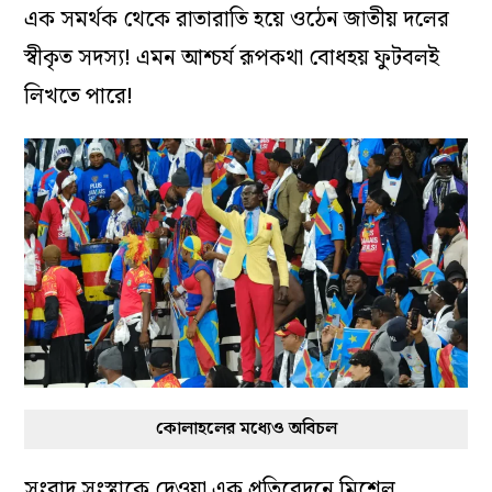
এক সমর্থক থেকে রাতারাতি হয়ে ওঠেন জাতীয় দলের
স্বীকৃত সদস্য! এমন আশ্চর্য রূপকথা বোধহয় ফুটবলই
লিখতে পারে!
কোলাহলের মধ্যেও অবিচল
সংবাদ সংস্থাকে দেওয়া এক প্রতিবেদনে মিশেল