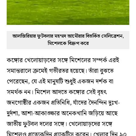
আলজিরিয়ার ফুটবলার মহম্মদ আমৌরার বিতর্কিত সেলিব্রেশন,
মিশেলকে বিদ্রুপ করে
কঙ্গোর খেলোয়াড়দের সঙ্গে মিশেলের সম্পর্ক এরই
সমান্তরালে ক্রমেই গভীরতর হয়েছে। তাঁরা বুঝতে
পেরেছেন, যে এই মানুষটি শুধুই একজন দর্শক বা
সমর্থক নন। মিশেল আদতে কঙ্গোর সেই বৃহৎ
জনগোষ্ঠীর একজন প্রতিনিধি, যাঁদের দৈনন্দিন দুঃখ-
দুর্দশা, আশা-আকাঙ্ক্ষার অনেকখানি জড়িয়ে আছে
জাতীয় ফুটবল দলের সঙ্গে। খেলোয়াড়দের সঙ্গে
মিশেলও প্রত্যেকদিন প্র্যাকটিস করেন। খেলার দিন ৯০