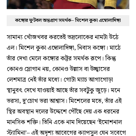
কঙ্গোর ফুটবল অন্তপ্রাণ সমর্থক– মিশেল কুকা এম্বোলাদিঙ্গা
সামান্য খোঁজখবর করতেই ভদ্রলোকের নামটা উঠে
এল। মিশেল কুকা এম্বোলাদিঙ্গা, নিবাস কঙ্গো। মাঠে
তাঁর দেখা মেলে কঙ্গোর কট্টর সমর্থক রূপে। কিন্তু
কোনও স্লোগান নয়, কোনও উল্লাস বা উচ্ছ্বাসের
লেশমাত্র নেই তাঁর মধ্যে। গোটা ম্যাচ আগাগোড়া
স্থানুবৎ দেখে যাওয়াই আছে তাঁর সবটুকু জুড়ে। মনে
ভরসা, দু’চোখ ভরা আশ্বাস। মিশেলের মতে, তাঁর এই
স্থির অবস্থান দলের উদ্দেশে পৌঁছে দেয় এক ধরনের
মানসিক শক্তি। তিনি একে নাম দিয়েছেন ‘ইমোশনাল
স্ট্যামিনা’– এই অদৃশ্য আবেগের ক্যাপসুল যেন সবেগে