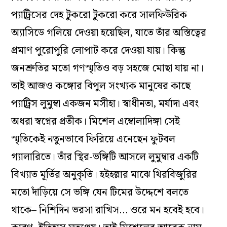
প্যাট্রিসের দেহ টুকরো টুকরো করে সালফিউরিক
অ্যাসিডে গলিয়ে দেওয়া হয়েছিল, যাতে তাঁর অস্তিত্বের
প্রমাণ পুরোপুরি লোপাট করে দেওয়া যায়। কিন্তু
জনশ্রুতির মতো গণস্মৃতিও বড় সহজে মোছা যায় না।
তাই আজও কঙ্গোর বিপুল সংখ্যক মানুষের কাছে
প্যাট্রিস লুমুম্বা একজন মসীহা। স্বাধীনতা, মর্যাদা এবং
অধরা স্বপ্নের প্রতীক। মিশেল এম্বোলাদিঙ্গা সেই
স্মৃতিকেই নতুনভাবে ফিরিয়ে এনেছেন ফুটবল
গ্যালারিতে। তাঁর স্থির-ভঙ্গিটি আসলে লুমুম্বার একটি
বিখ্যাত মূর্তির অনুকৃতি। হইহল্লার মাঝে থিরবিজুরির
মতো দাঁড়িয়ে সে ভঙ্গি যেন টিমের উদ্দেশে বলতে
থাকে– নিশিদিন ভরসা রাখিস… ওরে মন হবেই হবে।