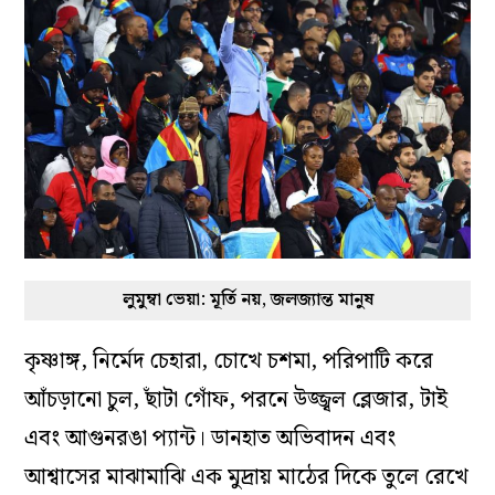
লুমুম্বা ভেয়া: মূর্তি নয়, জলজ্যান্ত মানুষ
কৃষ্ণাঙ্গ, নির্মেদ চেহারা, চোখে চশমা, পরিপাটি করে
আঁচড়ানো চুল, ছাঁটা গোঁফ, পরনে উজ্জ্বল ব্লেজার, টাই
এবং আগুনরঙা প্যান্ট। ডানহাত অভিবাদন এবং
আশ্বাসের মাঝামাঝি এক মুদ্রায় মাঠের দিকে তুলে রেখে