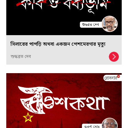
সিলারের পাপড়ি অথবা একজন পেশমেরগার মৃত্যু
শুদ্ধব্রত দেব