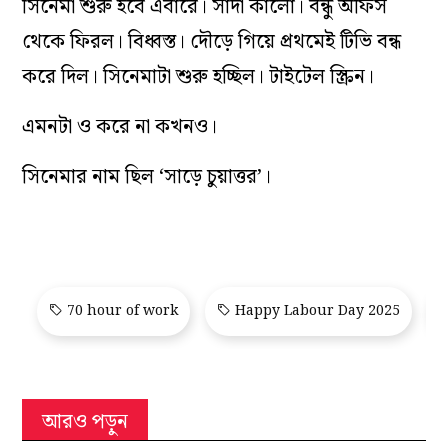
সিনেমা শুরু হবে এবারে। সাদা কালো। বন্ধু অফিস
থেকে ফিরল। বিধ্বস্ত। দৌড়ে গিয়ে প্রথমেই টিভি বন্ধ
করে দিল। সিনেমাটা শুরু হচ্ছিল। টাইটেল স্ক্রিন।
এমনটা ও করে না কখনও।
সিনেমার নাম ছিল ‘সাড়ে চুয়াত্তর’।
70 hour of work
Happy Labour Day 2025
আরও পড়ুন