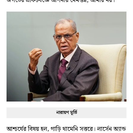
জগতের প্রফিটযজ্ঞে আপনার নেমন্তন্ন, আমার নয়।
নারায়ণ মূর্তি
আশ্চর্যের বিষয় হল, গাড়ি থামেনি সত্তরে। লার্সেন অ্যান্ড