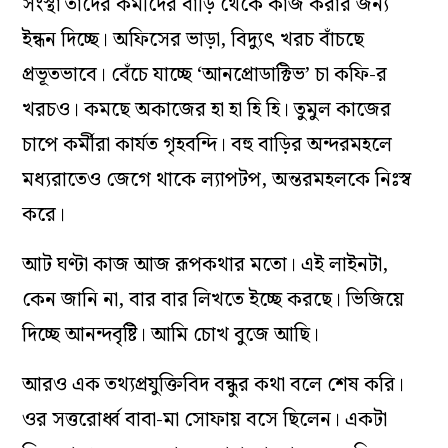
সংস্থা তাদের কর্মীদের বাড়ি থেকে কাজ করার জন্য
ইন্ধন দিচ্ছে। অফিসের ভাড়া, বিদ্যুৎ খরচ বাঁচছে
প্রভূতভাবে। বেঁচে যাচ্ছে ‘আনপ্রোডাক্টিভ’ চা কফি-র
খরচও। কমছে অকাজের হা হা হি হি। তুমুল কাজের
চাপে কর্মীরা কার্যত গৃহবন্দি। বহু বাড়ির অন্দরমহলে
মধ্যরাতেও জেগে থাকে ল্যাপটপ, অন্তরমহলকে নিঃস্ব
করে।
আট ঘণ্টা কাজ আজ রূপকথার মতো। এই লাইনটা,
কেন জানি না, বার বার লিখতে ইচ্ছে করছে। ভিজিয়ে
দিচ্ছে আনন্দবৃষ্টি। আমি চোখ বুজে আছি।
আরও এক তথ্যপ্রযুক্তিবিদ বন্ধুর কথা বলে শেষ করি।
ওর সত্তরোর্ধ্ব বাবা-মা সোফায় বসে ছিলেন। একটা