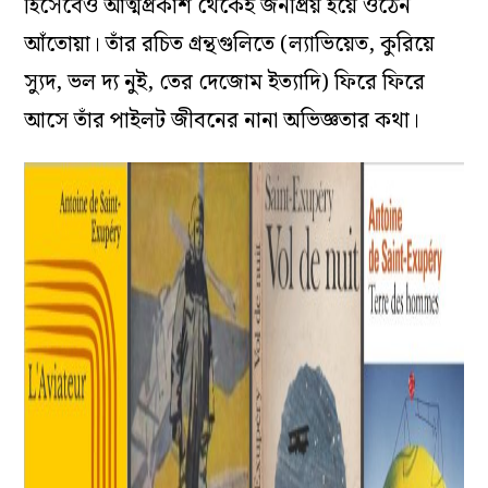
হিসেবেও আত্মপ্রকাশ থেকেই জনপ্রিয় হয়ে ওঠেন
আঁতোয়া। তাঁর রচিত গ্রন্থগুলিতে (ল্যাভিয়েত, কুরিয়ে
স্যুদ, ভল দ্য নুই, তের দেজোম ইত্যাদি) ফিরে ফিরে
আসে তাঁর পাইলট জীবনের নানা অভিজ্ঞতার কথা।