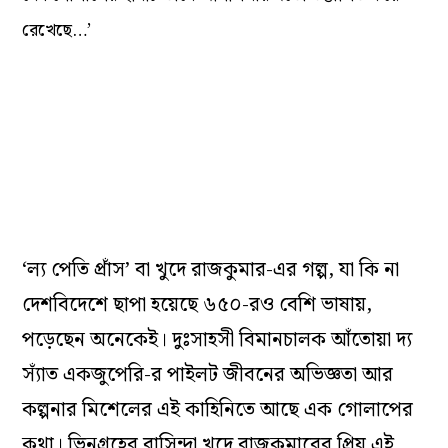
রেখেছে…’
‘ল্য পেতি প্রাঁস’ বা খুদে রাজকুমার-এর গল্প, যা কি না
দেশবিদেশে ছাপা হয়েছে ৬৫০-রও বেশি ভাষায়,
পড়েছেন অনেকেই। দুঃসাহসী বিমানচালক আঁতোয়া দ্য
স্যাঁত একজুপেরি-র পাইলট জীবনের অভিজ্ঞতা আর
কল্পনার মিশেলের এই কাহিনিতে আছে এক গোলাপের
কথা। ভিনগ্রহের বাসিন্দা খুদে রাজকুমারের প্রিয় এই