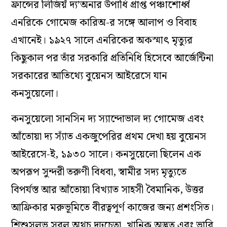
ফ্রান্সের লিজিয়ঁ দ্য’অনার উপাধি প্রাপ্ত পঞ্চাশোর্ধ্ব
এনরিকে গোমেজ কারিঅ-র সঙ্গে আলাপ ও বিবাহ
এখানেই। ১৯২৭ সালে এনরিকের অকস্মাৎ মৃত্যুর
কিছুকাল পর তাঁর সরকারি প্রতিনিধি হিসেবে আর্জেন্টিনা
সরকারের আতিথ্যে বুয়েনস আইরেসে যান
কনসুয়েলো।
কনসুয়েলো সানসিন দ্য স্যান্দোভাল দ্য গোমেজ এবং
আঁতোয়া দ্য স্যাঁত একজুপেরির প্রথম দেখা হয় বুয়েনস
আইরেসে-ই, ১৯৩০ সালে। কনসুয়েলো ছিলেন এক
অপরূপ সুন্দরী তরুণী বিধবা, স্বামীর সদ্য মৃত্যুতে
বিপর্যস্ত আর আঁতোয়া বিখ্যাত সাহসী বৈমানিক, উত্তর
আফ্রিকার মরুভূমিতে বীরত্বপূর্ণ কাজের জন্য প্রশংসিত।
শিশুসুলভ সরল অথচ দৃঢ়চেতা, খানিক অদ্ভুত এবং ভারি