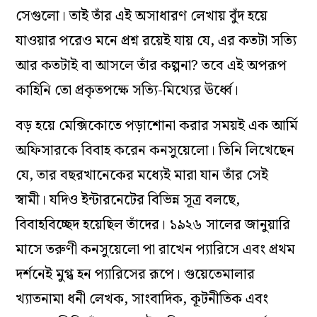
সেগুলো। তাই তাঁর এই অসাধারণ লেখায় বুঁদ হয়ে
যাওয়ার পরেও মনে প্রশ্ন রয়েই যায় যে, এর কতটা সত্যি
আর কতটাই বা আসলে তাঁর কল্পনা? তবে এই অপরূপ
কাহিনি তো প্রকৃতপক্ষে সত্যি-মিথ্যের ঊর্ধ্বে।
বড় হয়ে মেক্সিকোতে পড়াশোনা করার সময়ই এক আর্মি
অফিসারকে বিবাহ করেন কনসুয়েলো। তিনি লিখেছেন
যে, তার বছরখানেকের মধ্যেই মারা যান তাঁর সেই
স্বামী। যদিও ইন্টারনেটের বিভিন্ন সূত্র বলছে,
বিবাহবিচ্ছেদ হয়েছিল তাঁদের। ১৯২৬ সালের জানুয়ারি
মাসে তরুণী কনসুয়েলো পা রাখেন প্যারিসে এবং প্রথম
দর্শনেই মুগ্ধ হন প্যারিসের রূপে। গুয়েতেমালার
খ্যাতনামা ধনী লেখক, সাংবাদিক, কূটনীতিক এবং