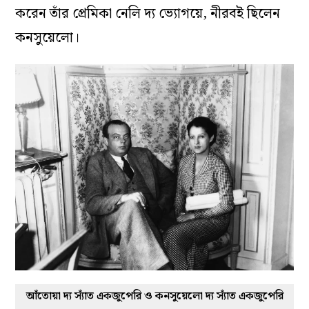
করেন তাঁর প্রেমিকা নেলি দ্য ভ্যোগয়ে, নীরবই ছিলেন
কনসুয়েলো।
আঁতোয়া দ্য স্যাঁত একজুপেরি ও কনসুয়েলো দ্য স্যাঁত একজুপেরি