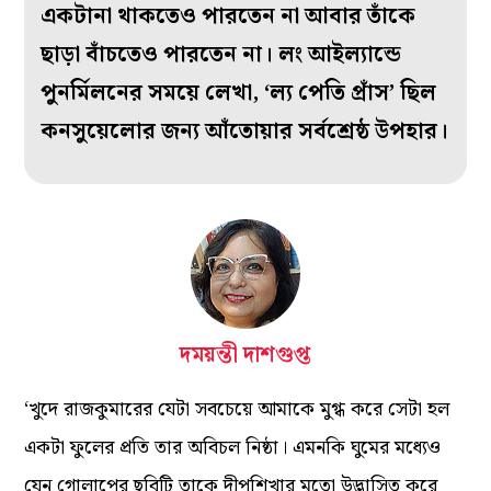
একটানা থাকতেও পারতেন না আবার তাঁকে
ছাড়া বাঁচতেও পারতেন না। লং আইল্যান্ডে
পুনর্মিলনের সময়ে লেখা, ‘ল্য পেতি প্রাঁস’ ছিল
কনসুয়েলোর জন্য আঁতোয়ার সর্বশ্রেষ্ঠ উপহার।
দময়ন্তী দাশগুপ্ত
‘খুদে রাজকুমারের যেটা সবচেয়ে আমাকে মুগ্ধ করে সেটা হল
একটা ফুলের প্রতি তার অবিচল নিষ্ঠা। এমনকি ঘুমের মধ্যেও
যেন গোলাপের ছবিটি তাকে দীপশিখার মতো উদ্ভাসিত করে