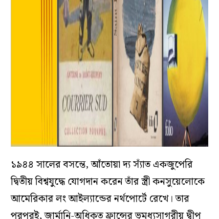
১৯৪৪ সালের বসন্তে, আঁতোয়া দ্য স্যাঁত একজুপেরি
দ্বিতীয় বিশ্বযুদ্ধে যোগদান করেন তাঁর স্ত্রী কনসুয়েলোকে
আমেরিকার লং আইল্যান্ডের নর্থপোর্টে রেখে। তার
পরপরই, জার্মানি-অধিকৃত ফ্রান্সের ভূমধ্যসাগরীয় দ্বীপ