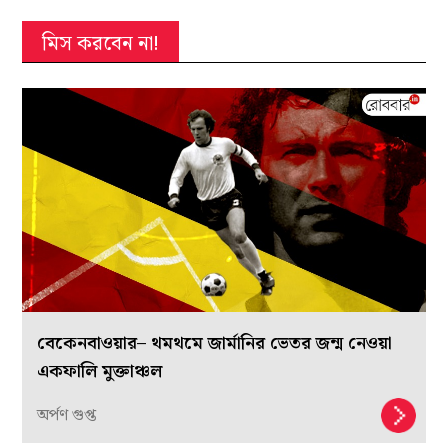
মিস করবেন না!
বেকেনবাওয়ার– থমথমে জার্মানির ভেতর জন্ম নেওয়া
একফালি মুক্তাঞ্চল
অর্পণ গুপ্ত