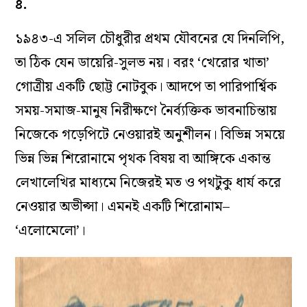
৪.
১৯৪৩-এ সলিল চৌধুরীর প্রথম যৌবনের যে দিনলিপি,
তা ঠিক যেন ডায়েরি-সুলভ নয়। বরং ‘খেরোর খাতা’
গোত্রীয় একটি ছোট্ট নোটবুক। আদপে তা পারিপার্শ্বিক
সময়-সমাজ-মানুষ নিরীক্ষণে নৈর্ব্যক্তিক ভাবনাচিন্তায়
নিজেকে গড়েপিটে নেওয়ারই অনুশীলন। বিভিন্ন সময়ে
ভিন্ন ভিন্ন শিরোনামে পৃথক বিষয় বা আঙ্গিকে একান্ত
লেখালেখির মাধ্যমে নিজেরই মত ও পথটুকু ধার্য করে
নেওয়ার অভীপ্সা। এমনই একটি শিরোনাম–
‘এলোমেলো’।