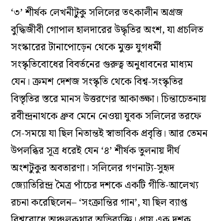
‘৩’ শীর্ষক লেখনীটুকু সলিলের তৎকালীন অগ্রজ
বুদ্ধিজীবী গোপাল হালদারের উদ্ধৃতির অংশ, যা প্রচলিত
সংস্কারের টানাপোড়েন থেকে মুক্ত যুগধর্মী
সংস্কৃতিবোধের বিবর্তনের গুরুত্ব অনুধাবনের মাধ্যম
যেন। ক্রমশ দেশজ সংস্কৃতি থেকে বিশ্ব-সংস্কৃতির
বিস্তৃতির স্তরে মানস উত্তরণের আকাঙ্ক্ষা। চিন্তাচেতনায়
রবীন্দ্রনাথকে ধ্রুব মেনে নেওয়া যুবক সলিলের তরফে
সে-সময়ে যা ছিল নিতান্তই স্বাভাবিক প্রবৃত্তি। আর তেমন
উপলব্ধির সূত্র ধরেই যেন ‘৪’ শীর্ষক তুলনায় দীর্ঘ
অংশটুকুর অবতারণা। সলিলের গণনাট্য-সুহৃদ
জ্যোতিরিন্দ্র মৈত্র পাঁচের দশকে একটি গীতি-আলেখ্য
রচনা করেছিলেন– ‘সংক্রান্তির গান’, যা ছিল ব্যাপ্ত
বিশ্ববোধে অঞ্চলকথার অভিব্যক্তি। প্রায় এক দশক