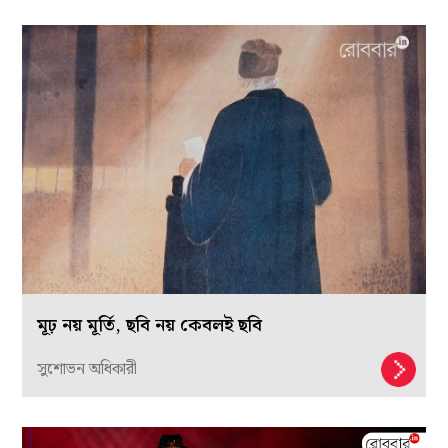
মূঢ় নয় মূর্তি, ছবি নয় কেবলই ছবি
সুশোভন অধিকারী