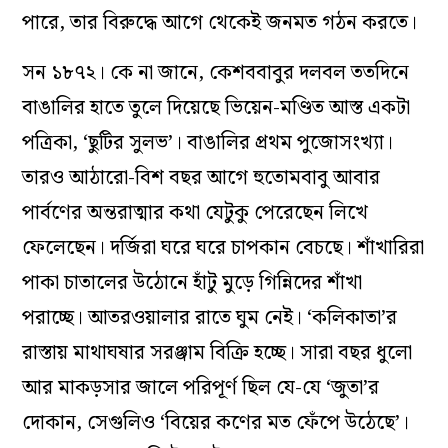
পারে, তার বিরুদ্ধে আগে থেকেই জনমত গঠন করতে।
সন ১৮৭২। কে না জানে, কেশববাবুর দলবল ততদিনে
বাঙালির হাতে তুলে দিয়েছে ভিয়েন-মণ্ডিত আস্ত একটা
পত্রিকা, ‘ছুটির সুলভ’। বাঙালির প্রথম পুজোসংখ্যা।
তারও আঠারো-বিশ বছর আগে হুতোমবাবু আবার
পার্বণের অন্তরাত্মার কথা যেটুকু পেরেছেন লিখে
ফেলেছেন। দর্জিরা ঘরে ঘরে চাপকান বেচছে। শাঁখারিরা
পাকা চাতালের উঠোনে হাঁটু মুড়ে গিন্নিদের শাঁখা
পরাচ্ছে। আতরওয়ালার রাতে ঘুম নেই। ‘কলিকাতা’র
রাস্তায় মাথাঘষার সরঞ্জাম বিক্রি হচ্ছে। সারা বছর ধুলো
আর মাকড়সার জালে পরিপূর্ণ ছিল যে-যে ‘জুতা’র
দোকান, সেগুলিও ‘বিয়ের কণের মত ফেঁপে উঠেছে’।