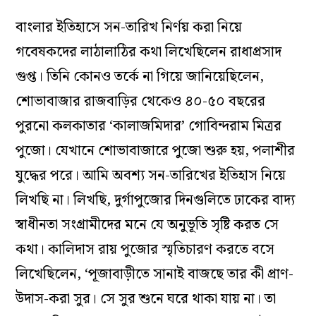
বাংলার ইতিহাসে সন-তারিখ নির্ণয় করা নিয়ে
গবেষকদের লাঠালাঠির কথা লিখেছিলেন রাধাপ্রসাদ
গুপ্ত। তিনি কোনও তর্কে না গিয়ে জানিয়েছিলেন,
শোভাবাজার রাজবাড়ির থেকেও ৪০-৫০ বছরের
পুরনো কলকাতার ‘কালাজমিদার’ গোবিন্দরাম মিত্রর
পুজো। যেখানে শোভাবাজারে পুজো শুরু হয়, পলাশীর
যুদ্ধের পরে। আমি অবশ্য সন-তারিখের ইতিহাস নিয়ে
লিখছি না। লিখছি, দুর্গাপুজোর দিনগুলিতে ঢাকের বাদ্য
স্বাধীনতা সংগ্রামীদের মনে যে অনুভূতি সৃষ্টি করত সে
কথা। কালিদাস রায় পুজোর স্মৃতিচারণ করতে বসে
লিখেছিলেন, ‘পূজাবাড়ীতে সানাই বাজছে তার কী প্রাণ-
উদাস-করা সুর। সে সুর শুনে ঘরে থাকা যায় না। তা