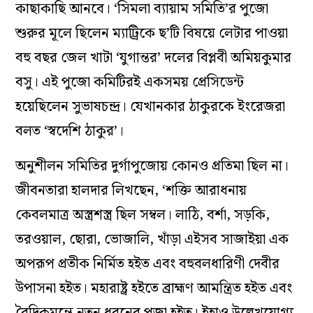
কাছাকাছি আনবে। ‘সিমলা ব্যায়াম সমিতি’র পুজো
শুরুর মূলে ছিলেন ম্যাট্রিকে ছ’টি বিষয়ে লেটার পাওয়া
বহু বছর জেল খাটা ‘যুগান্তর’ দলের বিপ্লবী অমিয়কুমার
বসু। এই পুজো কমিটিরই একসময় প্রেসিডেন্ট
হয়েছিলেন সুভাষচন্দ্র। যেখানকার ঠাকুরকে ইংরেজরা
বলত ‘স্বদেশি ঠাকুর’।
অনুশীলন সমিতির দুর্গাপুজোয় কোনও প্রতিমা ছিল না।
জীবনতারা হালদার লিখছেন, ‘শক্তি আরাধনায়
কেবলমাত্র অস্ত্রশস্ত্র ছিল সম্বল। লাঠি, বর্শা, সড়কি,
তরওয়াল, ছোরা, ভোজালি, খাঁড়া এইসব সাজাইয়া এক
অপরূপ প্রতীক নির্মিত হইত এবং বহুবলধারিণী দেবীর
উপাসনা হইত। মহারাষ্ট্র হইতে ব্রাহ্মণ আমন্ত্রিত হইত এবং