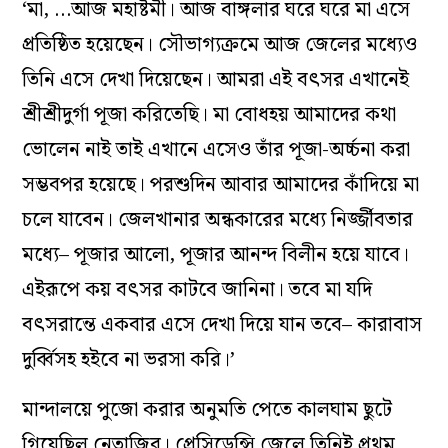
‘মা, …আজ মহাষ্টমী। আজ বাঙ্গলার ঘরে ঘরে মা এসে
প্রতিষ্ঠিত হয়েছেন। সৌভাগ্যক্রমে আজ জেলের মধ্যেও
তিনি এসে দেখা দিয়েছেন। আমরা এই বৎসর এখানেই
শ্রীশ্রীদুর্গা পূজা করিতেছি। মা বোধহয় আমাদের কথা
ভোলেন নাই তাই এখানে এসেও তাঁর পূজা-অর্চ্চনা করা
সম্ভবপর হয়েছে। পরশুদিন আবার আমাদের কাঁদিয়ে মা
চলে যাবেন। জেলখানার অন্ধকারের মধ্যে নির্জ্জীবতার
মধ্যে– পূজার আলো, পূজার আনন্দ বিলীন হয়ে যাবে।
এইরূপে কয় বৎসর কাটবে জানিনা। তবে মা যদি
বৎসরান্তে একবার এসে দেখা দিয়ে যান তবে– কারাবাস
দুর্ব্বিসহ হইবে না ভরসা করি।’
মান্দালয়ে পুজো করার অনুমতি পেতে কালঘাম ছুটে
গিয়েছিল নেতাজির। প্রেসিডেন্সি জেলে তিনিই প্রথম