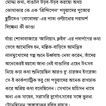
মোদ্দা কথা, বাঙালি উড়ব-উড়ব করছে! অথচ
কোথাকার কে এক ‘প্রিন্সিপেল’ পড়ুয়াদের পুজোর
ছুটিতেও ‘বোধোদয়’-এর পাতা ওল্টানোর পরামর্শ
দিচ্ছেন! কী কাণ্ড!
যাঁরা শোভাবাজারে ‘জালিয়াৎ ক্লইব’-এর পদার্পণের কথা
ভেবে আমোদিত হন, মল্লিক-বাড়িতে আমন্ত্রিত
লালমুখোদের গপ্প শুনে ঊর্ধ্ববাহু-নেত্য করেন, তাঁদের
অনেকেরই হয়তো জানা নেই বাঙালির এহেন উৎসব
নিয়ে কড়া কথা শুনিয়েছিল আরও দু’-চারজন ইংরেজ!
সে-ই কার্কপ্যাট্রিক তবু তো পড়ুয়াদের অনেক রাখঢাক
করে অপ্রিয় কথা বলেছিলেন। সেখানে হাচিসন নামে
অন্য এক সাহেব, সরাসরি দুর্গোৎসবের সঙ্গে তুলনা
টেনেছিলেন ‘অস্বাস্থ্যকর দূষিত বায়ু’র।