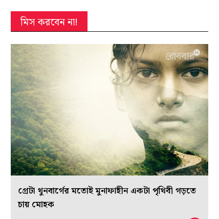
গরিব চাষিকে ‘ঋষি’ বলে ডাকেন কবি
কিশোর ঘোষ
মিস করবেন না!