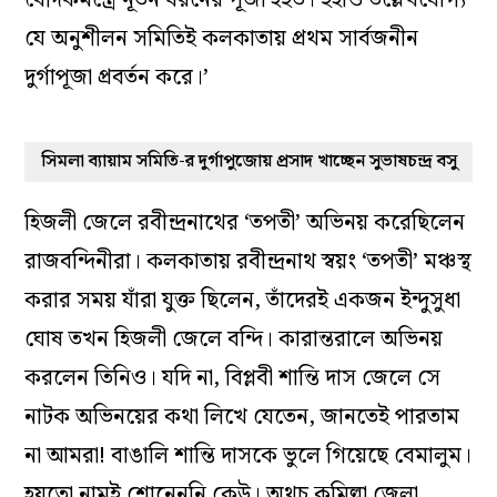
বৈদিকমন্ত্রে নূতন ধরনের পূজা হইত। ইহাও উল্লেখযোগ্য
যে অনুশীলন সমিতিই কলকাতায় প্রথম সার্বজনীন
দুর্গাপূজা প্রবর্তন করে।’