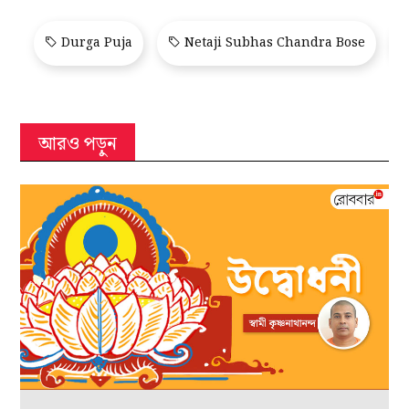
দূষিত বায়ুর’, তিনি যদি জেনে যেতেন, অগ্নিযুগের এক
বিপ্লবী যোগেশচন্দ্র লিখবেন, ‘এখানে একটি বৈশিষ্ট্যপূর্ণ
ঘটনার উল্লেখ করা প্রয়োজন। দেবীর নিকট যে পাঁঠাবলি
দেওয়া হইয়াছিল‌ তাহার রং ছিল শাদা। ইহা ছিল শাদা
মানুষের প্রতীক এবং ভারতীয়রা সাধারণতঃ ইংরেজদের
শাদা মানুষ বলিয়া গণ্য করিত।’
(সংযোজন: শ্বেত অজ-কে ‘ইংরাজ’ কল্পনা করে
নেওয়া অবশ্যই বিপ্লবীদের বালখিল্যতা।)
Durga Puja
Netaji Subhas Chandra Bose