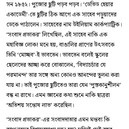
সন ১৮৫২। পুজোর ছুটি পড়ব পড়ব। ‘ডেভিড হেয়ার
একাডেমী’-তে ছুটির ঠিক আগে এক সাহেব পড়ুয়াদের
ডেকে পাঠালেন। সাহেবের নাম উইলিয়াম কার্কপ্যাট্রিক।
‘সংবাদ প্রভাকর’ লিখেছিল, এই সাহেব নাকি এক
মহাবিজ্ঞ লোক! মনে হয়, বাঙালির প্রাণের উৎসবকে
তিনি ‘মোচ্ছব’-ই ভাবতেন। ভাবতেন বলেই স্কুলের
ছেলেদের আচ্ছা করে বোঝালেন, ‘বিদ্যাচর্চার যে
পরমানন্দ’ তার সঙ্গে অন্য কোনও আনন্দের তুলনা করা
যায় না। তাই পুজোর ছুটিতেও তারা যেন ‘পুস্তকানুশীলন’
বন্ধ না রাখে। এমন জ্ঞানের কথা শুনে নাকি ছাত্ররা
‘অতিশয় সন্তোষ লাভ’ করেছিল।
‘সংবাদ প্রভাকর’-এর সংবাদদাতার এমন মন্তব্য কি