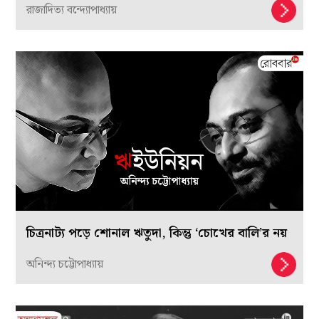
গ্রেটা থুনবার্গের মতোই মুনাফাহীন একটা পৃথিবী গড়তে
চায় মোহক
রাজাদিত্য বন্দ্যোপাধ্যায়