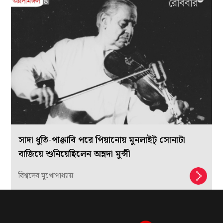
চিত্রনাট্য পড়ে শোনাল ঋতুদা, কিন্তু ‘চোখের বালি’র নয়
অনিন্দ্য চট্টোপাধ্যায়