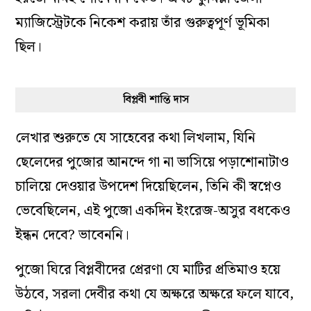
সিমলা ব্যায়াম সমিতি-র দুর্গাপুজোয় প্রসাদ খাচ্ছেন সুভাষচন্দ্র বসু
হিজলী জেলে রবীন্দ্রনাথের ‘তপতী’ অভিনয় করেছিলেন
রাজবন্দিনীরা। কলকাতায় রবীন্দ্রনাথ স্বয়ং ‘তপতী’ মঞ্চস্থ
করার সময় যাঁরা যুক্ত ছিলেন, তাঁদেরই একজন ইন্দুসুধা
ঘোষ তখন হিজলী জেলে বন্দি। কারান্তরালে অভিনয়
করলেন তিনিও। যদি না, বিপ্লবী শান্তি দাস জেলে সে
নাটক অভিনয়ের কথা লিখে যেতেন, জানতেই পারতাম
না আমরা! বাঙালি শান্তি দাসকে ভুলে গিয়েছে বেমালুম।
হয়তো নামই শোনেননি কেউ। অথচ কুমিল্লা জেলা
ম্যাজিস্ট্রেটকে নিকেশ করায় তাঁর গুরুত্বপূর্ণ ভূমিকা
ছিল।