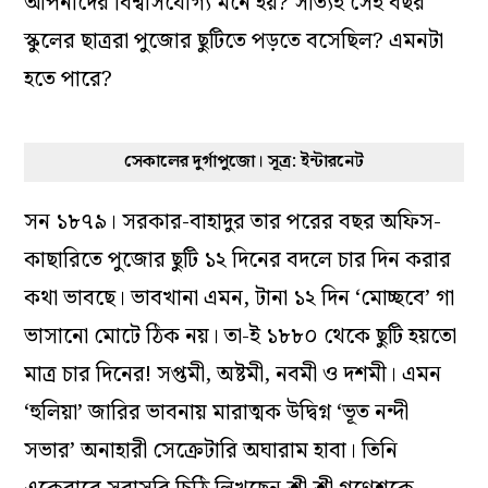
আপনাদের বিশ্বাসযোগ্য মনে হয়? সত্যিই সেই বছর
স্কুলের ছাত্ররা পুজোর ছুটিতে পড়তে বসেছিল? এমনটা
হতে পারে?
সেকালের দুর্গাপুজো। সূত্র: ইন্টারনেট
সন ১৮৭৯। সরকার-বাহাদুর তার পরের বছর অফিস-
কাছারিতে পুজোর ছুটি ১২ দিনের বদলে চার দিন করার
কথা ভাবছে। ভাবখানা এমন, টানা ১২ দিন ‘মোচ্ছবে’ গা
ভাসানো মোটে ঠিক নয়। তা-ই ১৮৮০ থেকে ছুটি হয়তো
মাত্র চার দিনের! সপ্তমী, অষ্টমী, নবমী ও দশমী। এমন
‘হুলিয়া’ জারির ভাবনায় মারাত্মক উদ্বিগ্ন ‘ভূত নন্দী
সভার’ অনাহারী সেক্রেটারি অঘারাম হাবা। তিনি