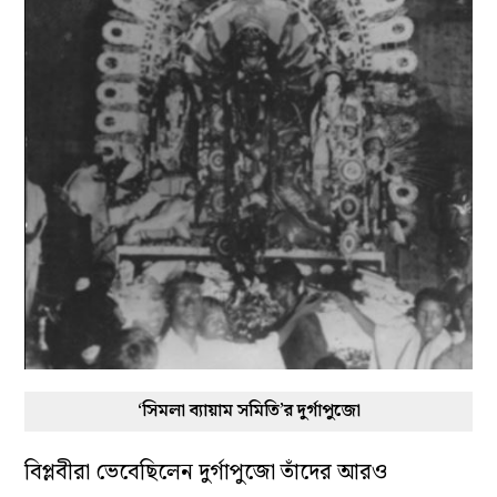
‘সিমলা ব্যায়াম সমিতি’র দুর্গাপুজো
বিপ্লবীরা ভেবেছিলেন দুর্গাপুজো তাঁদের আরও