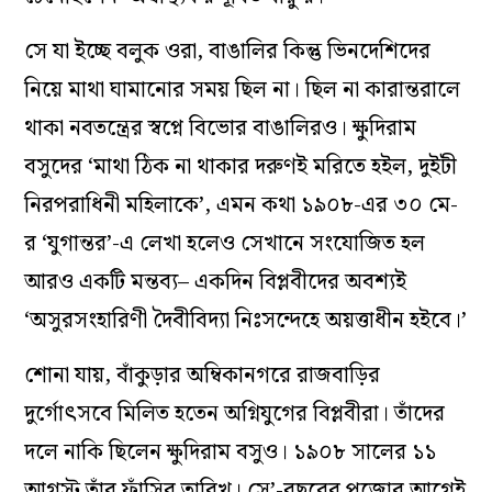
সে যা ইচ্ছে বলুক ওরা, বাঙালির কিন্তু ভিনদেশিদের
নিয়ে মাথা ঘামানোর সময় ছিল না। ছিল না কারান্তরালে
থাকা নবতন্ত্রের স্বপ্নে বিভোর বাঙালিরও। ক্ষুদিরাম
বসুদের ‘মাথা ঠিক না থাকার দরুণই মরিতে হইল, দুইটী
নিরপরাধিনী মহিলাকে’, এমন কথা ১৯০৮-এর ৩০ মে-
র ‘যুগান্তর’-এ লেখা হলেও সেখানে সংযোজিত হল
আরও একটি মন্তব্য– একদিন বিপ্লবীদের অবশ্যই
‘অসুরসংহারিণী দৈবীবিদ্যা নিঃসন্দেহে অয়ত্তাধীন হইবে।’
শোনা যায়, বাঁকুড়ার অম্বিকানগরে রাজবাড়ির
দুর্গোৎসবে মিলিত হতেন অগ্নিযুগের বিপ্লবীরা। তাঁদের
দলে নাকি ছিলেন ক্ষুদিরাম বসুও। ১৯০৮ সালের ১১
আগস্ট তাঁর ফাঁসির তারিখ। সে’-বছরের পুজোর আগেই