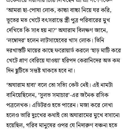
একেবারে সরাসরি চিঠি লিখছেন শ্রী শ্রী গণেশকে–
‘আমরা ছা-পোষা লোক, কাচ্চা বাচ্চা নিয়ে ঘর করি,
ভূতের মত খেটে বৎসরান্তে স্ত্রী পুত্র পরিবারের মুখ
দেখিতে কি সাধ হয় না?’ অঘারাম বিলক্ষণ জানে,
‘লম্বোদর’ হলেন লাটসাহেবের খাস লোক। তিনি
দরখাস্তটি মায়ের কাছে ফরোয়ার্ড করলে ‘হাড় মাটি করে
খেটে প্রাণ বেরিয়ে যাওয়া’ হরিপদ কেরানিদের অত কম
দিন ছুটিতে সন্তষ্ট থাকতে হবে না।
‘অঘারাম হাবা’ বলে তো সত্যি কেউ নেই। এই নামটা
বানিয়েছিলেন, ‘সুলভ সমাচার’-এর জনৈক রসিক
পত্রলেখক। এডিটরও হতে পারেন। মজা করে লেখা
হলেও ভারি দুঃখের কথাই তো অঘারামের মুখে বসানো
হয়েছিল, গরিব মানুষের ওপর যে নিদারুণ বঞ্চনা হতে