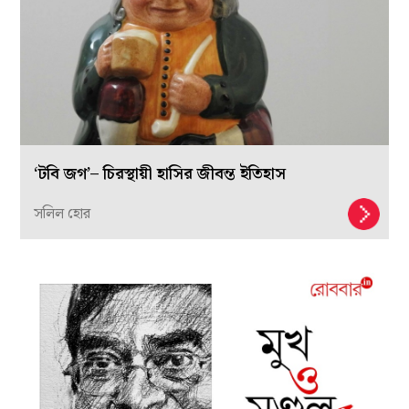
‘টবি জগ’– চিরস্থায়ী হাসির জীবন্ত ইতিহাস
সলিল হোর