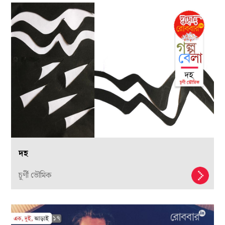
দহ
চূর্ণী ভৌমিক