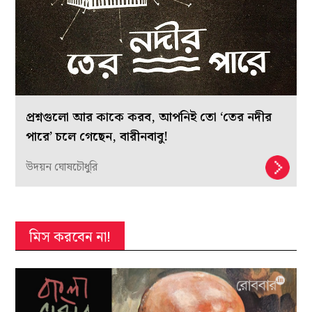
প্রশ্নগুলো আর কাকে করব, আপনিই তো ‘তের নদীর
পারে’ চলে গেছেন, বারীনবাবু!
উদয়ন ঘোষচৌধুরি
মিস করবেন না!