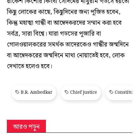
রাকেশ কিশোর কিংবা সেদিনের নাথুরাম গডসে হয়তো
কিছু লোকের কাছে, কিছুদিনের জন্য পূজিত হবেন,
কিন্তু মহাত্মা গান্ধী বা আম্বেদকরদের সম্মান করা হবে
সর্বত্র, সারা বিশ্বে। যারা গডসের পূজারি বা
গোলওয়ালকরের সমর্থক তাদেরকেও গান্ধীর জন্মদিনে
বা আম্বেদকরের জন্মদিনে মাথা নোয়াতেই হবে, লোক
দেখাতে হলেও হবে।
B.R. Ambedkar
Chief justice
Constitutio
আরও পড়ুন