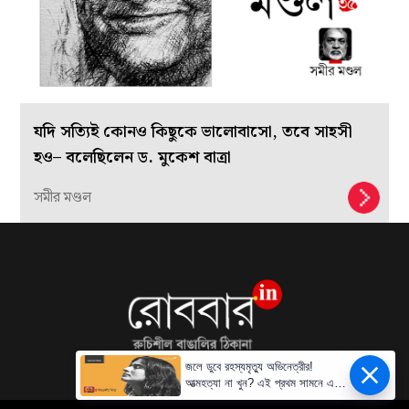
যদি সত্যিই কোনও কিছুকে ভালোবাসো, তবে সাহসী
হও– বলেছিলেন ড. মুকেশ বাত্রা
সমীর মণ্ডল
জলে ডুবে রহস্যমৃত্যু অভিনেত্রীর!
আত্মহত্যা না খুন? এই প্রথম সামনে এল
আসল তথ্য!