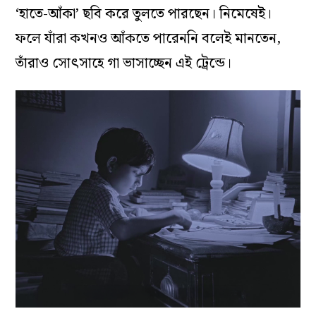
‘হাতে-আঁকা’ ছবি করে তুলতে পারছেন। নিমেষেই।
ফলে যাঁরা কখনও আঁকতে পারেননি বলেই মানতেন,
তাঁরাও সোৎসাহে গা ভাসাচ্ছেন এই ট্রেন্ডে।