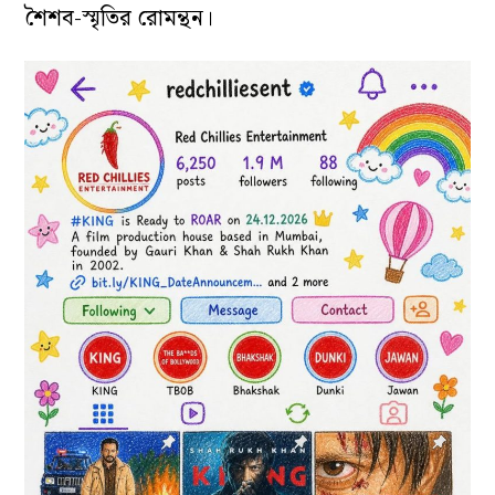
শৈশব-স্মৃতির রোমন্থন।