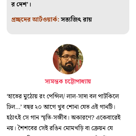
র দেশ’।
প্রচ্ছদের আর্টওয়ার্ক:
সত্যজিৎ রায়
স্যমন্তক চট্টোপাধ্যায়
‘হাতের মুঠোয় রং পেন্সিল/ লাল-সাদা বল পাটকিলে
ঢিল…’ বছর ২০ আগে খুব শোনা যেত এই গানটি‌‌।
হঠাৎই সে গান স্মৃতি-সজীব। অকারণে? একেবারেই
নয়। শৈশবের সেই রঙিন মোমখড়ি বা ক্রেয়ন যে