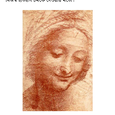
নিজস্ব ইতিহাস চমকে দেওয়ার মতো।