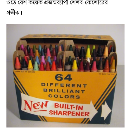
ওঠে বেশ কয়েক প্রজন্মব্যাপী শৈশব-কৈশোরের
প্রতীক।