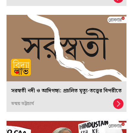
সরস্বতী নদী ও আদিগঙ্গা: প্রচলিত মৃত্যু-তত্ত্বের বিপরীতে
তন্ময় ভট্টাচার্য