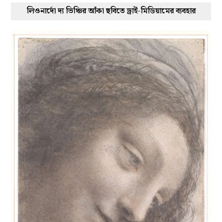
লিওনার্দো দ্য ভিঞ্চির আঁকা ছবিতে ড্রাই-মিডিয়ামের ব্যবহার