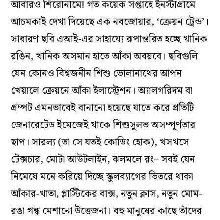
আবারও শিরোনামে! গত কয়েক সপ্তাহে ইনস্টাগ্রামে
আচমকাই দেখা দিয়েছে এক নবজোয়ার, ‘ক্রেয়ন ট্রেন্ড’।
সাধারণ ছবি এআই-এর‌ সাহায্যে রূপান্তরিত হচ্ছে খানিক
রঙিন, খানিক অসমান হাতে আঁকা অবয়বে। ছবিগুলি
যেন কোনও বিশ্বজনীন শিশু ভোলানাথের আপন
খেয়ালে ক্রেয়নে আঁকা ইলাস্ট্রেশন। অ্যালগরিদম বা
প্রম্পট এমনভাবেই বানানো হয়েছে যাতে করে প্রতিটি
জেনারেটেড ইমেজেই থাকে শিশুসুলভ অসম্পূর্ণতার
ছাপ। সারল্য (তা সে যতই কোডিং হোক), খসখসে
টেক্সচার, মোটা আউটলাইন, ঝলমলে রং– সবই যেন
নিমেষে মনে করিয়ে দিচ্ছে স্কুলব্যাগের ভিতরে থাকা
আঁকার-খাতা, প্লাস্টিকের বাক্স, নতুন ক্লাস, নতুন মোম-
রঙা গন্ধ মেশানো উত্তেজনা। বহু মানুষের কাছে তাঁদের