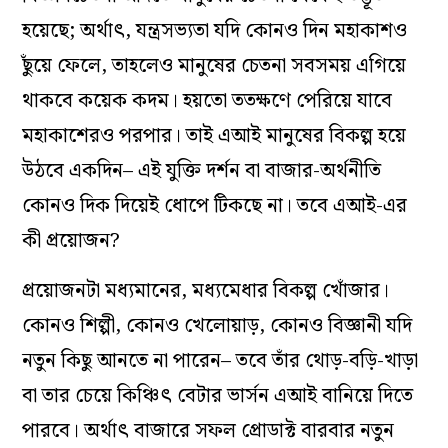
হয়েছে; অর্থাৎ, যন্ত্রসভ্যতা যদি কোনও দিন মহাকাশও
ছুঁয়ে ফেলে, তাহলেও মানুষের চেতনা সবসময় এগিয়ে
থাকবে কয়েক কদম। হয়তো ততক্ষণে পেরিয়ে যাবে
মহাকাশেরও পরপার। তাই এআই মানুষের বিকল্প হয়ে
উঠবে একদিন– এই যুক্তি দর্শন বা বাজার-অর্থনীতি
কোনও দিক দিয়েই ধোপে টিকছে না। তবে এআই-এর
কী প্রয়োজন?
প্রয়োজনটা মধ্যমানের, মধ‍্যমেধার বিকল্প খোঁজার।
কোনও শিল্পী, কোনও খেলোয়াড়, কোনও বিজ্ঞানী যদি
নতুন কিছু আনতে না পারেন– তবে তাঁর থোড়-বড়ি-খাড়া
বা তার চেয়ে কিঞ্চিৎ বেটার ভার্সন এআই বানিয়ে দিতে
পারবে। অর্থাৎ বাজারে সফল প্রোডাক্ট বারবার নতুন