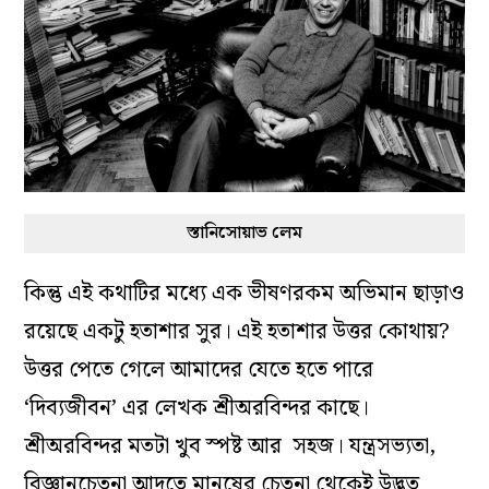
স্তানিসোয়াভ লেম
কিন্তু এই কথাটির মধ্যে এক ভীষণরকম অভিমান ছাড়াও
রয়েছে একটু হতাশার সুর। এই হতাশার উত্তর কোথায়?
উত্তর পেতে গেলে আমাদের যেতে হতে পারে
‘দিব‍্যজীবন’ এর লেখক শ্রীঅরবিন্দর কাছে।
শ্রীঅরবিন্দর মতটা খুব স্পষ্ট আর সহজ। যন্ত্রসভ্যতা,
বিজ্ঞানচেতনা আদতে মানুষের চেতনা থেকেই উদ্ভূত