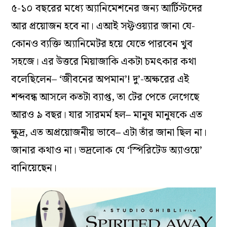
৫-১০ বছরের মধ্যে অ্যানিমেশনের জন্য আর্টিস্টদের
আর প্রয়োজন হবে না। এআই সফ্টওয়্যার জানা যে-
কোনও ব্যক্তি অ‍্যানিমেটর হয়ে যেতে পারবেন খুব
সহজে। এর উত্তরে মিয়াজাকি একটা চমৎকার কথা
বলেছিলেন– ‘জীবনের অপমান’! দু’-অক্ষরের এই
শব্দবন্ধ আসলে কতটা ব্যাপ্ত, তা টের পেতে লেগেছে
আরও ৯ বছর। যার সারমর্ম হল
–
মানুষ মানুষকে এত
ক্ষুদ্র, এত অপ্রয়োজনীয় ভাবে
–
এটা তাঁর জানা ছিল না।
জানার কথাও না। ভদ্রলোক যে ‘স্পিরিটেড অ্যাওয়ে’
বানিয়েছেন।