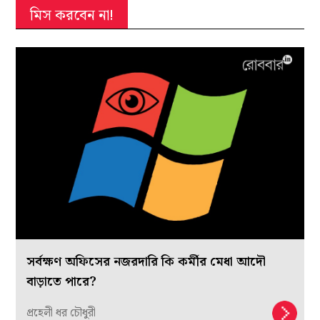
মিস করবেন না!
সর্বক্ষণ অফিসের নজরদারি কি কর্মীর মেধা আদৌ
বাড়াতে পারে?
প্রহেলী ধর চৌধুরী