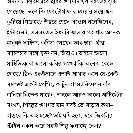
অন্যান্য সফ্টওয়্যারে ছবির গুণমান খুব সহজেই বৃদ্ধি
পেয়েছে। তবে কি ফোটোগ্রাফার হওয়ার প্রয়োজন
ফুরিয়ে গিয়েছে? উত্তরে হেসে সন্তোষ বলেছিলেন,
ইন্টারনেট, এসএমএস ইত্যাদি আসার পর প্রায় অনেক
মানুষই সাহিত্য, কবিতা লেখেন আকছার– যাঁরা
সাহিত্যের সঙ্গে যুক্ত নন, তাঁরাও। তাহলে ভালো
সাহিত্যিক বা ভালো কবির সংখ্যা কি অনেক বেড়ে
গেছে? ঠিক একইভাবে এআই আসার ফলে যে-কেউ
সহজেই একটা পেন্টিং, কার্টুন বা অ্যানিমেশন যদি
বানিয়ে নিতেও পারেন, তাহলে আরও ভালো আর্টিস্টের
সংখ‍্যা, শিল্পের গুণগত মান সবই তো বাড়ার কথা–
বাস্তবে কি তাই হচ্ছে? তাই যদি হবে, তবে জিবলির
স্টাইল নকল করে সবাই শিল্প ফলাচ্ছে কেন?