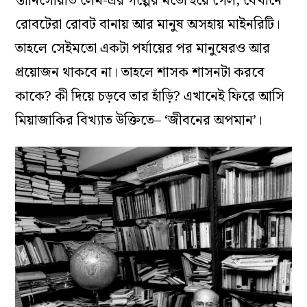
স্তানিসোয়াভ লেম-এর গল্পের মতো হয়ে গেল, যেখানে
রোবটেরা রোবট বানায় আর মানুষ অসহায় মাইনরিটি।
তাহলে সেইমতো একটা পর্যায়ের পর মানুষেরও আর
প্রয়োজন থাকবে না। তাহলে শাসক শাসনটা করবে
কাকে? কী দিয়ে চড়বে তার হাঁড়ি? এখানেই ফিরে আসি
মিয়াজাকির বিখ্যাত উক্তিতে– ‘জীবনের অপমান’।