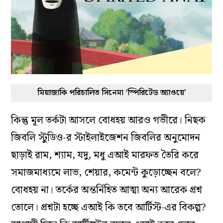
মিয়াজাকি পরিচালিত সিনেমা ‘স্পিরিটেড অ্যাওয়ে’
কিন্তু মূল তর্কটা আসলে বোধহয় আরও গভীরে। নিছক
জিবলি স্টুডিও-র স্টাইলাইজেশন জিবলির অনুমোদন
ছাড়াই রাম, শ‍্যাম, যদু, মধু এআই মারফত তৈরি করে
সমাজমাধ্যমে লাভ, শেয়ার, কমেন্ট কুড়োচ্ছেন বলে?
বোধহয় না। তর্কের অন্তর্নিহিত আত্মা অন্য আরেক প্রশ্ন
তোলে। প্রশ্নটা হচ্ছে এআই কি তবে আর্টিস্ট-এর বিকল্প?