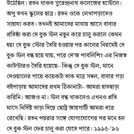
উঠেছিল। রতন থাকত সুরেন্দ্রনাথ কলেজের হস্টেলে।
অপু তখন স্কুলের ছাত্র। রতন ওকে লেখাপড়াতেও
সাহায্য করত। তখনই আমাদের মাথায় আসে বাবার
প্রতিষ্ঠা করা দে বুক স্টল নতুন করে চালু করলে কেমন
হয়! দে বুক স্টোর তৈরি হওয়ার পর কালের নিয়মেই দে
বুক স্টল বন্ধ হয়ে যায়, পরে দে’জ পাবলিশিং-এর নিজস্ব
কাউন্টারও তৈরি হয়েছে– কিন্তু দে বুক স্টল, মানে
দেওয়ালের গায়ে কয়েকটা তাক মাত্র সম্বল, বাবার গড়া
বইপাড়ায় আমাদের প্রথম ঠিকানাটা– আমরা হাতছাড়া
করিনি। আজও না। স্টল বন্ধ থাকলেও এখনও প্রতি
মাসে নির্দিষ্ট ভাড়া দিয়ে ছোট্ট জায়গাটি আমরা ধরে
রেখেছি। রতন পয়রার সঙ্গে যোগাযোগের পর মনে হল
দে বুক স্টল ফের চালু করা যেতে পারে। ১৯৯৫-’৯৬