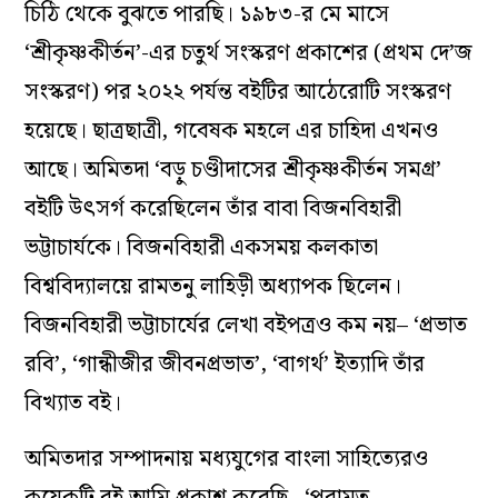
চিঠি থেকে বুঝতে পারছি। ১৯৮৩-র মে মাসে
‘শ্রীকৃষ্ণকীর্তন’-এর চতুর্থ সংস্করণ প্রকাশের (প্রথম দে’জ
সংস্করণ) পর ২০২২ পর্যন্ত বইটির আঠেরোটি সংস্করণ
হয়েছে। ছাত্রছাত্রী, গবেষক মহলে এর চাহিদা এখনও
আছে। অমিতদা ‘বড়ু চণ্ডীদাসের শ্রীকৃষ্ণকীর্তন সমগ্র’
বইটি উৎসর্গ করেছিলেন তাঁর বাবা বিজনবিহারী
ভট্টাচার্যকে। বিজনবিহারী একসময় কলকাতা
বিশ্ববিদ্যালয়ে রামতনু লাহিড়ী অধ্যাপক ছিলেন।
বিজনবিহারী ভট্টাচার্যের লেখা বইপত্রও কম নয়– ‘প্রভাত
রবি’, ‘গান্ধীজীর জীবনপ্রভাত’, ‘বাগর্থ’ ইত্যাদি তাঁর
বিখ্যাত বই।
অমিতদার সম্পাদনায় মধ্যযুগের বাংলা সাহিত্যেরও