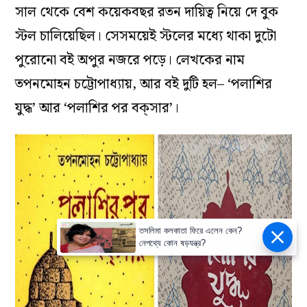
সাল থেকে বেশ কয়েকবছর রতন দায়িত্ব নিয়ে দে বুক
স্টল চালিয়েছিল। সেসময়েই স্টলের মধ্যে থাকা দুটো
পুরোনো বই অপুর নজরে পড়ে। লেখকের নাম
তপনমোহন চট্টোপাধ্যায়, আর বই দুটি হল– ‘পলাশির
যুদ্ধ’ আর ‘পলাশির পর বক্‌সার’।
তসলিমা কলকাতা ফিরে এলেন কেন?
নেপথ্যে কোন ষড়যন্ত্র?