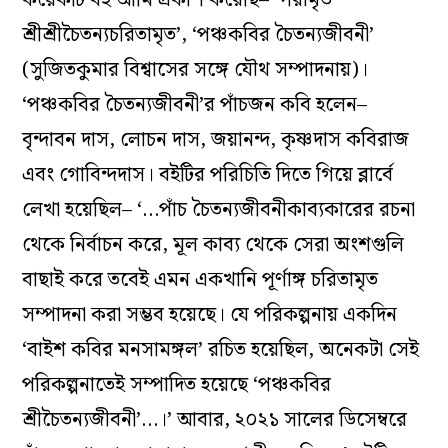
কয়েকটি বই আমি প্রকাশ করেছি– ‘পরামৃত
শ্রীশ্রীচৈতন্যচরিতামৃত’, ‘পঞ্চকবির চৈতন্যজীবনী’
(সুজিতকুমার বিশ্বাসের সঙ্গে যৌথ সম্পাদনায়)।
‘পঞ্চকবির চৈতন্যজীবনী’র পাঁচজন কবি হলেন–
বৃন্দাবন দাস, লোচন দাস, জয়ানন্দ, কৃষ্ণদাস কবিরাজ
এবং গোবিন্দদাস। বইটির পরিচিতি দিতে গিয়ে ব্লার্বে
লেখা হয়েছিল– ‘…পাঁচ চৈতন্যজীবনীকাব্যকারের রচনা
থেকে নির্বাচন করে, মূল কাব্য থেকে সেরা অংশগুলি
বাছাই করে তবেই এমন একখানি পূর্ণাঙ্গ চরিতামৃত
সম্পাদনা করা সম্ভব হয়েছে। যে পরিকল্পনায় একদিন
‘বাইশ কবির মনসামঙ্গল’ রচিত হয়েছিল, অনেকটা সেই
পরিকল্পনাতেই সম্পাদিত হয়েছে ‘পঞ্চকবির
শ্রীচৈতন্যজীবনী’…।’ আবার, ২০২১ সালের ডিসেম্বরে