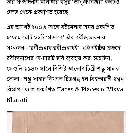
তাঁর সম্পাদনায় মালাধার বসুর ‘শ্রীকৃষ্ণবিজয়’ বইটিও
দে’জ থেকে প্রকাশিত হয়েছে।
এর আগেই ২০০৬ সালে বইমেলার সময় প্রকাশিত
হয়েছে মোট ১১টি ‘প্রস্তাবে’ তাঁর রবীন্দ্রভাবনার
সংকলন– ‘রবীন্দ্রনাথ রবীন্দ্রনাথই’। এই বইটির প্রচ্ছদে
রবীন্দ্রনাথের যে-চারটি ছবি ব্যবহার করা হয়েছিল,
সেগুলি ১৯৪০ সালে বিশিষ্ট আলোকচিত্রী
শম্ভু সাহার
তোলা। শম্ভু সাহার বিখ্যাত চিত্রগ্রন্থ হল বিশ্বভারতী গ্রন্থন
বিভাগ থেকে প্রকাশিত ‘Faces & Places of Visva-
Bharati’।