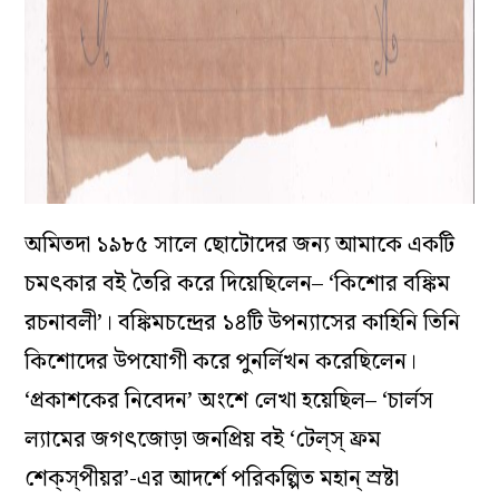
অমিতদা ১৯৮৫ সালে ছোটোদের জন্য আমাকে একটি
চমৎকার বই তৈরি করে দিয়েছিলেন– ‘কিশোর বঙ্কিম
রচনাবলী’। বঙ্কিমচন্দ্রের ১৪টি উপন্যাসের কাহিনি তিনি
কিশোদের উপযোগী করে পুনর্লিখন করেছিলেন।
‘প্রকাশকের নিবেদন’ অংশে লেখা হয়েছিল– ‘চার্লস
ল্যামের জগৎজোড়া জনপ্রিয় বই ‘টেল্‌স্‌ ফ্রম
শেক্‌স্‌পীয়র’-এর আদর্শে পরিকল্পিত মহান্‌ স্রষ্টা