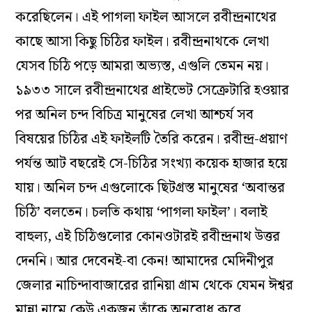
করেছিলেন। এই পাগলা ফাইল আসলে রবীন্দ্রনাথের
কাছে আসা কিছু চিঠির ফাইল। রবীন্দ্রনাথকে লেখা
যেসব চিঠি পড়ে আমরা অভ্যস্ত, এগুলি তেমন নয়।
১৯৩৩ সালে রবীন্দ্রনাথের প্রাইভেট সেক্রেটারি হওয়ার
পর অনিল চন্দ বিচিত্র মানুষের লেখা আশ্চর্য সব
বিষয়ের চিঠির এই ফাইলটি তৈরি করেন। রবীন্দ্র-প্রয়াণ
পর্যন্ত আট বছরেই সে-চিঠির সংখ্যা কয়েক হাজার হয়ে
যায়। অনিল চন্দ এগুলোকে ছিটগ্রস্ত মানুষের ‘অবান্তর
চিঠি’ বলতেন। চলতি কথায় ‘পাগলা ফাইল’। বলাই
বাহুল্য, এই চিঠিগুলোর কোনওটারই রবীন্দ্রনাথ উত্তর
দেননি। আর দেবেনই-বা কেন! আমাদের মেদিনীপুর
জেলার নাচিন্দাবাজারের রানিয়া গ্রাম থেকে যেমন ঈশ্বর
মান্না নামে কেউ একজন তাঁকে অনুরোধ করে