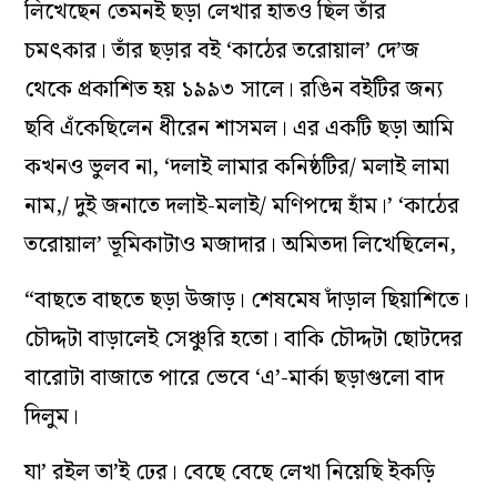
লিখেছেন তেমনই ছড়া লেখার হাতও ছিল তাঁর
চমৎকার। তাঁর ছড়ার বই ‘কাঠের তরোয়াল’ দে’জ
থেকে প্রকাশিত হয় ১৯৯৩ সালে। রঙিন বইটির জন্য
ছবি এঁকেছিলেন ধীরেন শাসমল। এর একটি ছড়া আমি
কখনও ভুলব না, ‘দলাই লামার কনিষ্ঠটির/ মলাই লামা
নাম,/ দুই জনাতে দলাই-মলাই/ মণিপদ্মে হাঁম।’ ‘কাঠের
তরোয়াল’ ভূমিকাটাও মজাদার। অমিতদা লিখেছিলেন,
“বাছতে বাছতে ছড়া উজাড়। শেষমেষ দাঁড়াল ছিয়াশিতে।
চৌদ্দটা বাড়ালেই সেঞ্চুরি হতো। বাকি চৌদ্দটা ছোটদের
বারোটা বাজাতে পারে ভেবে ‘এ’-মার্কা ছড়াগুলো বাদ
দিলুম।
যা’ রইল তা’ই ঢের। বেছে বেছে লেখা নিয়েছি ইকড়ি