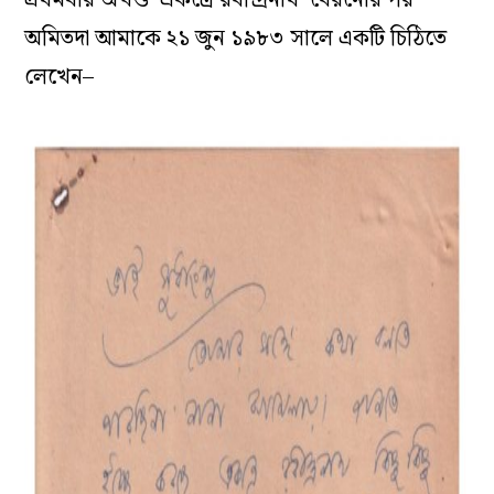
প্রথমবার অখণ্ড ‘একত্রে রবীন্দ্রনাথ’ বেরনোর পর
অমিতদা আমাকে ২১ জুন ১৯৮৩ সালে একটি চিঠিতে
লেখেন–