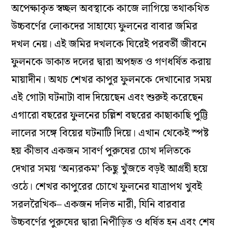
অপেক্ষাকৃত স্বচ্ছল অবস্থাকে কাজে লাগিয়ে তথাকথিত
উচ্চবর্ণের লোকদের সাহায্যে ফুলনের বাবার জমির
দখল নেয়। এই জমির দখলকে ঘিরেই পরবর্তী জীবনে
ফুলনকে ডাকাত দলের দ্বারা অপহৃত ও গণধর্ষিত করায়
মায়াদীন। অথচ শেখর কাপুর ফুলনকে দেখানোর সময়
এই গোটা ঘটনাটা বাদ দিয়েছেন এবং শুরুই করেছেন
এগারো বছরের ফুলনের চল্লিশ বছরের কাছাকাছি পুট্টি
লালের সঙ্গে বিয়ের ঘটনাটি দিয়ে। এখান থেকেই স্পষ্ট
হয় কীভাব একজন সাবর্ণ পুরুষের চোখ দলিতকে
দেখার সময় ‘অন্যরকম’ কিছু খুঁজতে বড়ই আগ্রহী হয়ে
ওঠে। শেখর কাপুরের চোখে ফুলনের যাত্রাপথ খুবই
সরলরৈখিক– একজন দলিত নারী, যিনি বারবার
উচ্চবর্ণের পুরুষের দ্বারা নিপীড়িত ও ধর্ষিত হন এবং শেষ