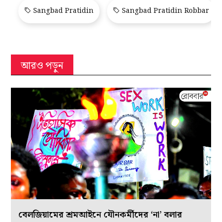
Sangbad Pratidin
Sangbad Pratidin Robbar
আরও পড়ুন
বেলজিয়ামের শ্রমআইনে যৌনকর্মীদের ‘না’ বলার