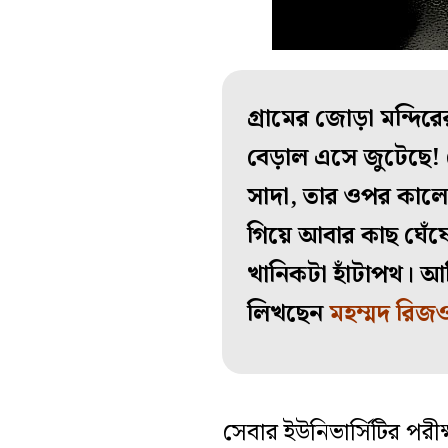
গ্রামের জোড়া মন্দ
বেড়াল এসে জুটেছে! 
সাদা, তার ওপর কালো 
গিয়ে আবার কাছ ঘেঁ
খানিকটা হাঁটাপথ। আম
লিখছেন
মহম্মদ রিজ
সেবার ইউনিভার্সিটির পরীক