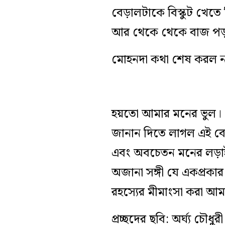
বেড়ালটাকে বিস্কুট খেতে
আর থেকে থেকে বাজ পড
মোহনদা কথা শেষ করল না
হয়তো আমার মনের ভুল। এট
জানান দিতে লাগল এই বে
এবং অবচেতন মনের লড়াইয
অজানা সঙ্গী যে একপ্রক
রহস্যের মীমাংসা করা আমা
প্রচ্ছদের ছবি: অর্ঘ্য চৌধুরী