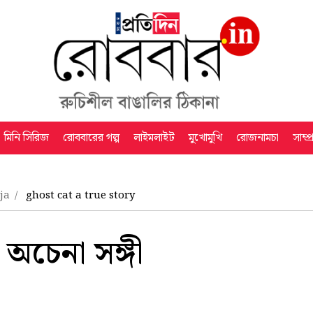
মিনি সিরিজ
রোববারের গল্প
লাইমলাইট
মুখোমুখি
রোজনামচা
সাম্প
uja
ghost cat a true story
অচেনা সঙ্গী