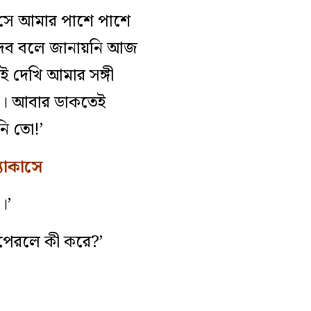
 সে আমার পাশে পাশে
 দেব বলে জানায়নি আজ
 দেখি আমার সঙ্গী
াব। আবার ডাকতেই
ি তো!’
যাকাসে
।’
 পেরলে কী করে?’