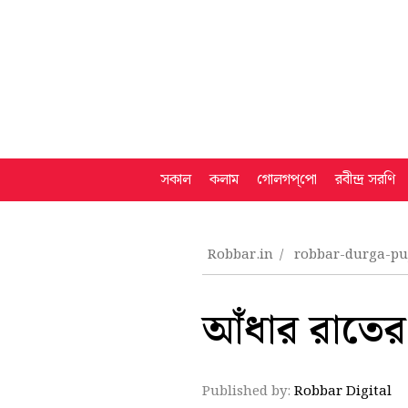
সকাল
কলাম
গোলগপ্‌পো
রবীন্দ্র সরণি
Robbar.in
robbar-durga-p
আঁধার রাতের 
Published by:
Robbar Digital