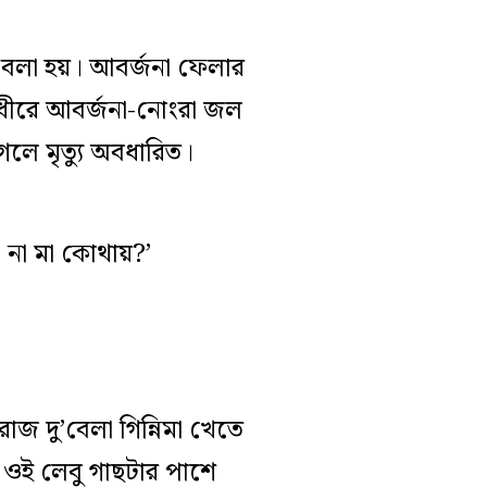
’ বলা হয়। আবর্জনা ফেলার
রে ধীরে আবর্জনা-নোংরা জল
েলে মৃত্যু অবধারিত।
 না মা কোথায়?’
জ দু’বেলা গিন্নিমা খেতে
 ওই লেবু গাছটার পাশে