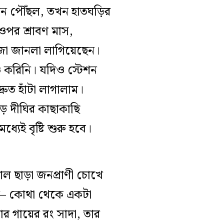
শনে পৌঁছল, তখন হাতঘড়ির
 ওপর শ্রাবণ মাস,
রজা জানলা লাগিয়েছেন।
করিনি। যদিও স্টেশন
্রুত হাঁটা লাগালাম।
় দীঘির কাছাকাছি
যেই বৃষ্টি শুরু হবে।
়াল ছাড়া জনপ্রাণী চোখে
খি– কোথা থেকে একটা
 গায়ের রং সাদা, তার