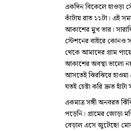
একদিন বিকেলে হাওড়া স্
কাঁটায় রাত ১১টা। এই সম
আকাশের মুখ ভার। সারাদিন
স্টেশনের বাইরে কোনও 
থেকে আমাদের গ্রাম পায়ে 
আকাশের অবস্থা ভালো নয
আসতেই ঝিরঝিরে হাওয়া এসে
যতই চেষ্টা করি দ্রুত হাঁটা
একমাত্র সঙ্গী অনবরত ঝিঁঝ
পড়েনি। গ্রামের জোড়া
বেড়াল এসে জুটেছে! মোব