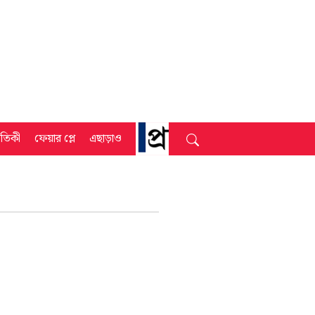
্রতিকী
ফেয়ার প্লে
এছাড়াও