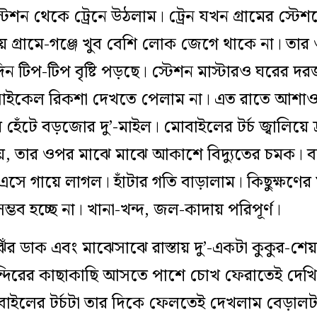
টেশন থেকে ট্রেনে উঠলাম। ট্রেন যখন গ্রামের স্টে
য় গ্রামে-গঞ্জে খুব বেশি লোক জেগে থাকে না। তার
 টিপ-টিপ বৃষ্টি পড়ছে। স্টেশন মাস্টারও ঘরের দ
সাইকেল রিকশা দেখতে পেলাম না। এত রাতে আশাও 
হেঁটে বড়জোর দু’-মাইল। মোবাইলের টর্চ জ্বালিয়ে দ
়, তার ওপর মাঝে মাঝে আকাশে বিদ্যুতের চমক। বড
 গায়ে লাগল। হাঁটার গতি বাড়ালাম। কিছুক্ষণের মধ্
 সম্ভব হচ্ছে না। খানা-খন্দ, জল-কাদায় পরিপূর্ণ।
িঁর ডাক এবং মাঝেসাঝে রাস্তায় দু’-একটা কুকুর-শেয
 মন্দিরের কাছাকাছি আসতে পাশে চোখ ফেরাতেই দে
াইলের টর্চটা তার দিকে ফেলতেই দেখলাম বেড়ালটার