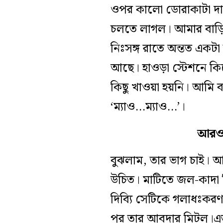
ওপর কালো ডোরাকাটা দাগ।
চলতে লাগল। আমার বাড়ি
নিঃসঙ্গ রাতে অন্তত একটা 
আছে। হাওড়া স্টেশনে কিন
কিছু খাওয়া হয়নি। আমি 
‘ম্যাও…ম্যাও…’।
আরও 
বুঝলাম, তার ভাগ চাই। আর
উচিত। মাটিতে জল-কাদা ছ
দিব্যি সেটিকে গলাধঃকরণ
পর তার আবদার মিটল।এত