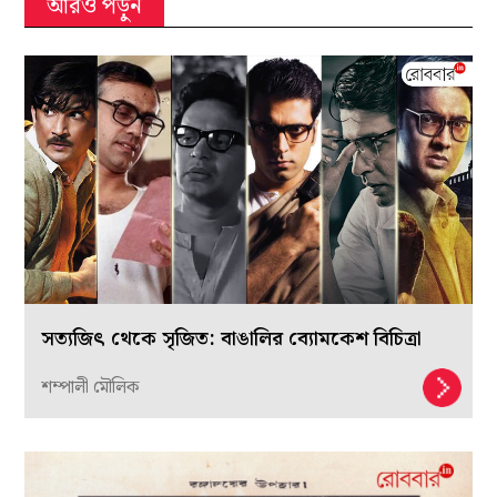
আরও পড়ুন
সত্যজিৎ থেকে সৃজিত: বাঙালির ব্যোমকেশ বিচিত্রা
শম্পালী মৌলিক