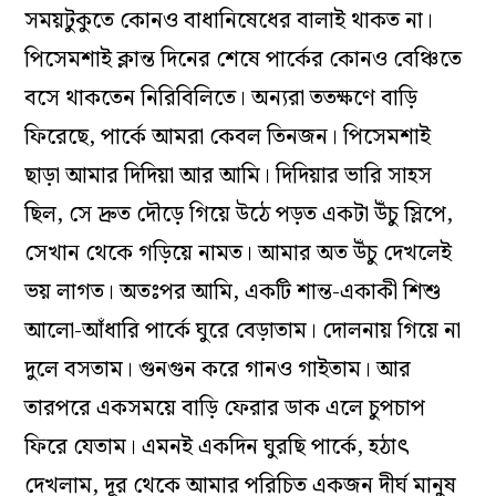
সময়টুকুতে কোনও বাধানিষেধের বালাই থাকত না।
পিসেমশাই ক্লান্ত দিনের শেষে পার্কের কোনও বেঞ্চিতে
বসে থাকতেন নিরিবিলিতে। অন্যরা ততক্ষণে বাড়ি
ফিরেছে, পার্কে আমরা কেবল তিনজন। পিসেমশাই
ছাড়া আমার দিদিয়া আর আমি। দিদিয়ার ভারি সাহস
ছিল, সে দ্রুত দৌড়ে গিয়ে উঠে পড়ত একটা উঁচু স্লিপে,
সেখান থেকে গড়িয়ে নামত। আমার অত উঁচু দেখলেই
ভয় লাগত। অতঃপর আমি, একটি শান্ত-একাকী শিশু
আলো-আঁধারি পার্কে ঘুরে বেড়াতাম। দোলনায় গিয়ে না
দুলে বসতাম। গুনগুন করে গানও গাইতাম। আর
তারপরে একসময়ে বাড়ি ফেরার ডাক এলে চুপচাপ
ফিরে যেতাম। এমনই একদিন ঘুরছি পার্কে, হঠাৎ
দেখলাম, দূর থেকে আমার পরিচিত একজন দীর্ঘ মানুষ