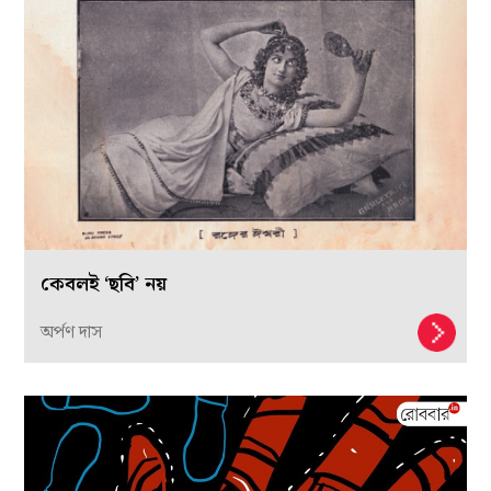
কেবলই ‘ছবি’ নয়
অর্পণ দাস