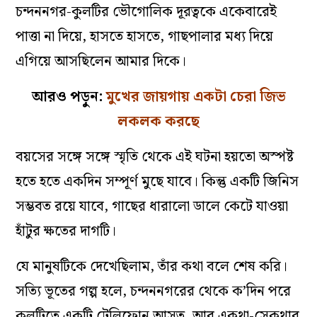
চন্দননগর-কুলটির ভৌগোলিক দূরত্বকে একেবারেই
পাত্তা না দিয়ে, হাসতে হাসতে, গাছপালার মধ্য দিয়ে
এগিয়ে আসছিলেন আমার দিকে।
আরও পড়ুন:
মুখের জায়গায় একটা চেরা জিভ
লকলক করছে
বয়সের সঙ্গে সঙ্গে স্মৃতি থেকে এই ঘটনা হয়তো অস্পষ্ট
হতে হতে একদিন সম্পূর্ণ মুছে যাবে। কিন্তু একটি জিনিস
সম্ভবত রয়ে যাবে, গাছের ধারালো ডালে কেটে যাওয়া
হাঁটুর ক্ষতের দাগটি।
যে মানুষটিকে দেখেছিলাম, তাঁর কথা বলে শেষ করি।
সত্যি ভূতের গল্প হলে, চন্দননগরের থেকে ক’দিন পরে
কুলটিতে একটি টেলিফোন আসত, আর একথা-সেকথার