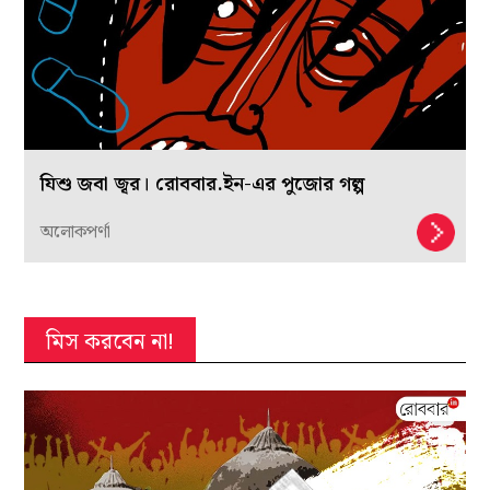
যিশু জবা জ্বর। রোববার.ইন-এর পুজোর গল্প
অলোকপর্ণা
মিস করবেন না!