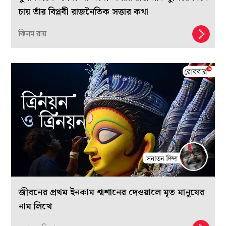
চায় তাঁর বিপ্লবী রাজনৈতিক সত্তার কথা
ঝিলম রায়
জীবনের প্রথম ইনকাম শ্মশানের দেওয়ালে মৃত মানুষের
নাম লিখে