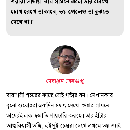
শরীরী ভাষায়, বাঘ সামনে এলে তার চোখে
চোখ রেখে তাকাবে, ভয় পেলেও তা বুঝতে
দেবে না।’
দেবাঞ্জন সেনগুপ্ত
বারাণসী শহরের কাছে সেই গভীর বন। সেখানকার
বুনো শুয়োররা একদিন হঠাৎ দেখে, গুহার সামনে
তাদেরই এক স্বজাতি পায়চারি করছে। তার হাঁটার
আত্মবিশ্বাসী ভঙ্গি, হৃষ্টপুষ্ট চেহারা দেখে প্রথমে ভয় ভয়ই