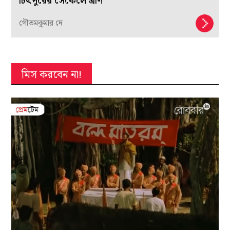
চিৎপুরের সেকেলে ঘ্রাণ
গৌতমকুমার দে
মিস করবেন না!