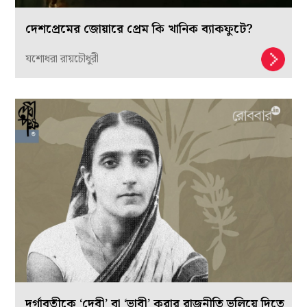
দেশপ্রেমের জোয়ারে প্রেম কি খানিক ব্যাকফুটে?
যশোধরা রায়চৌধুরী
দুর্গাবতীকে ‘দেবী’ বা ‘ভাবী’ করার রাজনীতি ভুলিয়ে দিতে