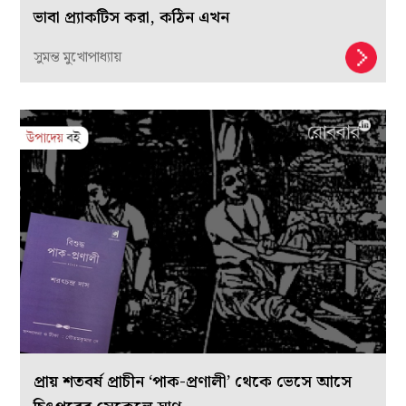
ভাবা প্র্যাকটিস করা, কঠিন এখন
সুমন্ত মুখোপাধ্যায়
প্রায় শতবর্ষ প্রাচীন ‘পাক-প্রণালী’ থেকে ভেসে আসে