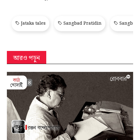
Jataka tales
Sangbad Pratidin
Sangbad 
আরও পড়ুন