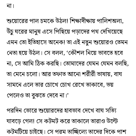
না।
শুয়োরের পাল চমকে উঠল! শিক্ষাদীক্ষায় পালিশঅলা,
উঁচু ঘরের মানুষ এসে পিছিয়ে পড়াদের পথ দেখিয়েছে
এমন তো ইতিহাসে অনেক! তা এই নতুন শুয়োরও তেমন
নেতা হয়ে উঠল। সে বলল, ‘কৌশল নিয়ে ভাবতে হবে
না, সে আমি ঠিক করছি। তোমাদের যেমন যেমন বলছি,
তা মেনে চলো। আর তফাত আনো শরীরী ভাষায়, বাঘ
সামনে এলে তার চোখে চোখ রেখে তাকাবে, ভয়
পেলেও তা বুঝতে দেবে না।’
পরদিন ভোরে শুয়োরদের হাবভাব দেখে বাঘ সত্যি
ঘাবড়ে গেল! সে কটমট করে তাকালে তারাও উল্টে
কটমটিয়ে চাইছে। সে পরম তাচ্ছিল্যে তাদের দিকে পাশ