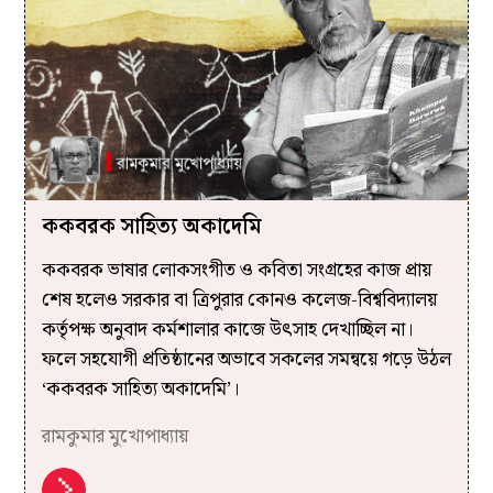
ককবরক সাহিত্য অকাদেমি
ককবরক ভাষার লোকসংগীত ও কবিতা সংগ্রহের কাজ প্রায়
শেষ হলেও সরকার বা ত্রিপুরার কোনও কলেজ-বিশ্ববিদ্যালয়
কর্তৃপক্ষ অনুবাদ কর্মশালার কাজে উৎসাহ দেখাচ্ছিল না।
ফলে সহযোগী প্রতিষ্ঠানের অভাবে সকলের সমন্বয়ে গড়ে উঠল
‘ককবরক সাহিত্য অকাদেমি’।
রামকুমার মুখোপাধ্যায়