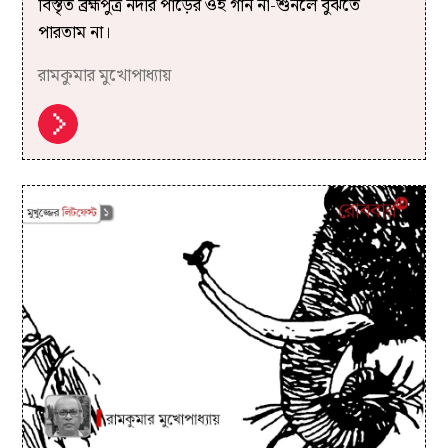
বিস্তৃত ব্রহ্মপুত্র নদীর পাড়ের ওই গান না-শুনলে বুঝতে
পারতাম না।
রামকুমার মুখোপাধ্যায়