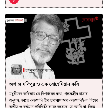
অশান্ত মণিপুর ও এক বোহেমিয়ান কবি
মধুবীরের কবিতায় যে বিপর্যয়ের কথা, গন্তব্যহীন যাত্রার
অনুষঙ্গ, তাতে কতখানি তাঁর চারপাশ আর কতখানিই-বা বিশ্বের
অতীত ও বর্তমান পরিস্থিতি কাজ করেছে, তা জানি না, কিন্তু