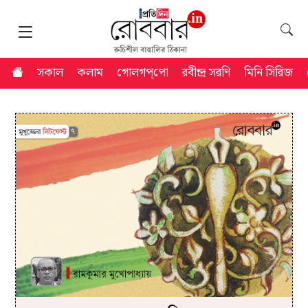
সকাল
কলাম
গোলগপ্‌পো
রবীন্দ্র সরণি
মিনি সিরিজ