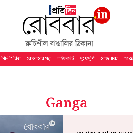
মিনি সিরিজ
রোববারের গল্প
লাইমলাইট
মুখোমুখি
রোজনামচা
সাম্প
Ganga