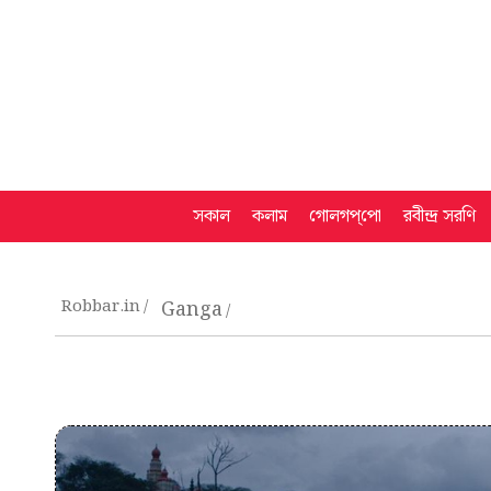
সকাল
কলাম
গোলগপ্‌পো
রবীন্দ্র সরণি
Robbar.in
Ganga