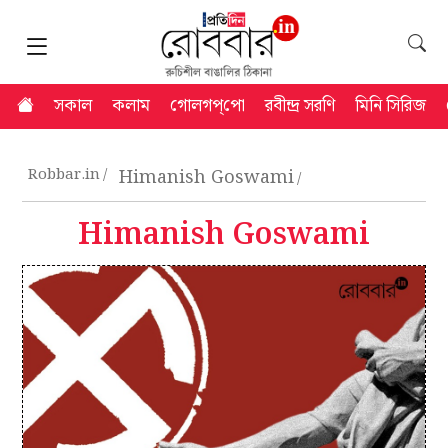
সকাল
কলাম
গোলগপ্‌পো
রবীন্দ্র সরণি
মিনি সিরিজ
Robbar.in
Himanish Goswami
Himanish Goswami