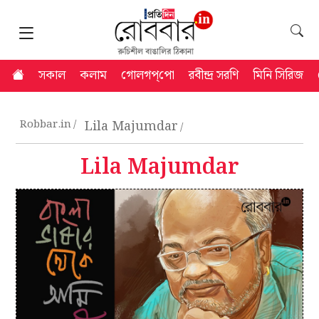
সকাল
কলাম
গোলগপ্‌পো
রবীন্দ্র সরণি
মিনি সিরিজ
Robbar.in
Lila Majumdar
Lila Majumdar