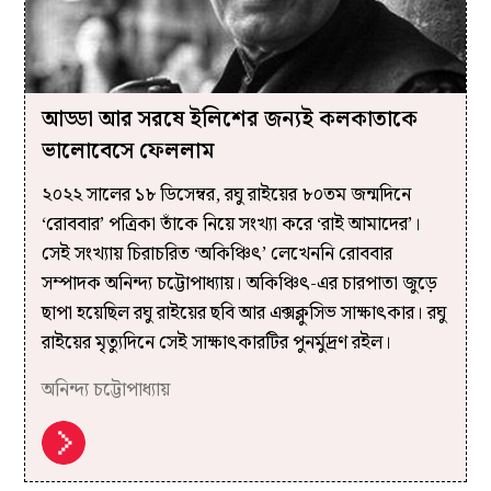
আড্ডা আর সরষে ইলিশের জন্যই কলকাতাকে
ভালোবেসে ফেললাম
২০২২ সালের ১৮ ডিসেম্বর, রঘু রাইয়ের ৮০তম জন্মদিনে
‘রোববার’ পত্রিকা ‌তাঁকে নিয়ে সংখ্যা করে ‘রাই আমাদের’।
সেই সংখ্যায় চিরাচরিত ‘অকিঞ্চিৎ’ লেখেননি রোববার
সম্পাদক অনিন্দ্য চট্টোপাধ্যায়। অকিঞ্চিৎ-এর চারপাতা জুড়ে
ছাপা হয়েছিল রঘু রাইয়ের ছবি আর এক্সক্লুসিভ সাক্ষাৎকার। রঘু
রাইয়ের মৃত্যুদিনে সেই সাক্ষাৎকারটির পুনর্মুদ্রণ রইল।
অনিন্দ্য চট্টোপাধ্যায়