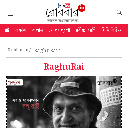
সকাল
কলাম
গোলগপ্‌পো
রবীন্দ্র সরণি
মিনি সিরিজ
Robbar.in
RaghuRai
RaghuRai