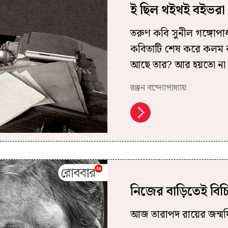
ই ছিল থইথই বইভরা
তরুণ কবি সুনীল গঙ্গোপাধ
কবিতাটি শেষ করে কলম ব
আছে তার? আর হয়তো না
রঞ্জন বন্দ্যোপাধ্যায়
নিজের বাড়িতেই বিচ
আজ তারাপদ রায়ের জন্মদি