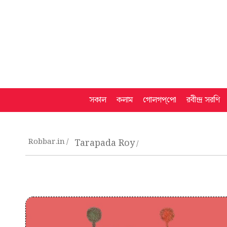
সকাল
কলাম
গোলগপ্‌পো
রবীন্দ্র সরণি
Robbar.in
Tarapada Roy