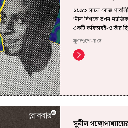
১৯৯৩ সালে দে’জ পাবলিশি
‘নীল দিগন্তে তখন ম্যাজি
একটি কবিতাবই-ও তাঁর ছ
সুধাংশুশেখর দে
সুনীল গঙ্গোপাধ্যায়