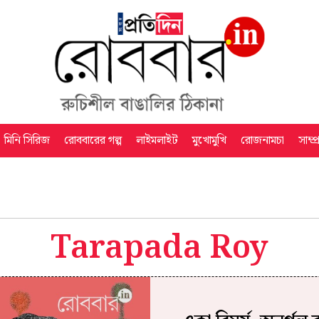
মিনি সিরিজ
রোববারের গল্প
লাইমলাইট
মুখোমুখি
রোজনামচা
সাম্প
Tarapada Roy