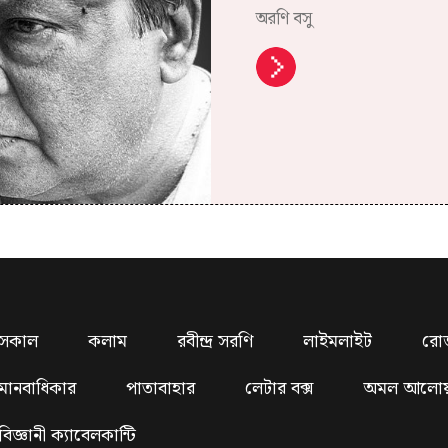
অরণি বসু
সকাল
কলাম
রবীন্দ্র সরণি
লাইমলাইট
রো
মানবাধিকার
পাতাবাহার
লেটার বক্স
অমল আলো
বিজ্ঞানী ক্যাবেলকান্টি