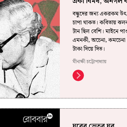
একা বিমর্ষ, অনর্গল ব
বন্ধুদের জন্য একরকম উৎক
চাপা থাকত। কবিতায় ঝলক 
টান ছিল বেশি। মাইনে পাওয়া
এমনকী, অচেনা, কমচেনা
টাকা দিয়ে দিত।
মীনাক্ষী চট্টোপাধ্যায়
ঘরের ভেতর ঘর