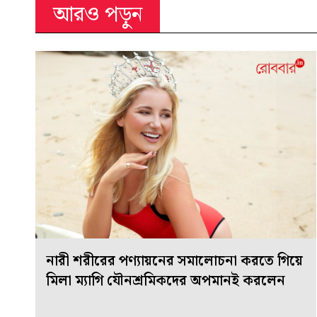
আরও পড়ুন
নারী শরীরের পণ্যায়নের সমালোচনা করতে গিয়ে
মিলা ম্যাগি যৌনশ্রমিকদের অপমানই করলেন