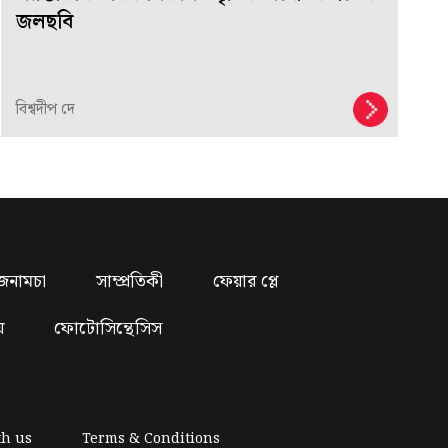
জলছবি
বিশ্বদীপ দে
জনামচা
সাম্প্রতিকী
ফেয়ার প্লে
য়
ফোটোসিন্থেসিস
th us
Terms & Conditions