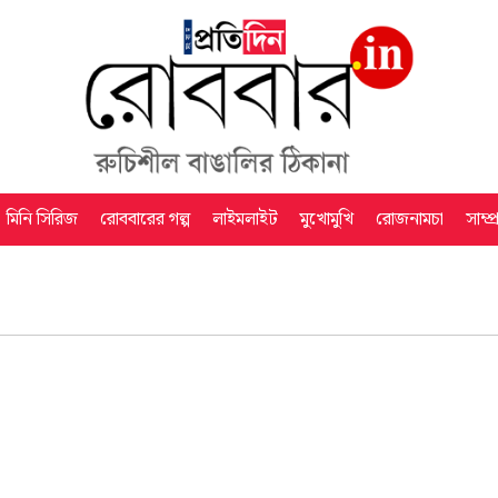
মিনি সিরিজ
রোববারের গল্প
লাইমলাইট
মুখোমুখি
রোজনামচা
সাম্প