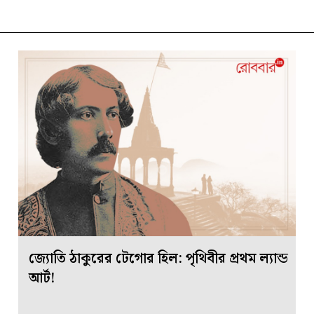
জ্যোতি ঠাকুরের টেগোর হিল: পৃথিবীর প্রথম ল্যান্ড
আর্ট!