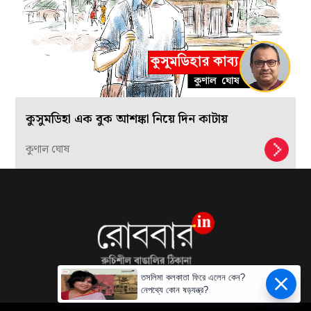
কুসুমডিহা এক বুক আশঙ্কা নিয়ে দিন কাটায়
কুণাল ঘোষ
তসলিমা কলকাতা ফিরে এলেন কেন?
নেপথ্যে কোন ষড়যন্ত্র?