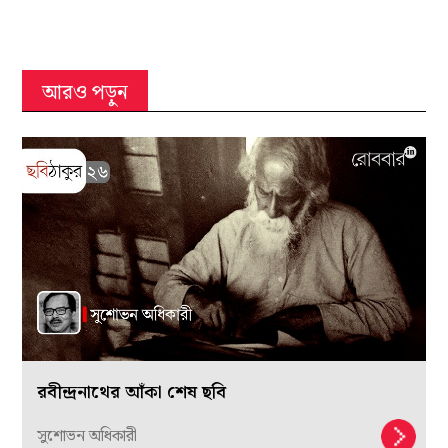
আরও পড়ুন
রবীন্দ্রনাথের আঁকা শেষ ছবি
সুশোভন অধিকারী