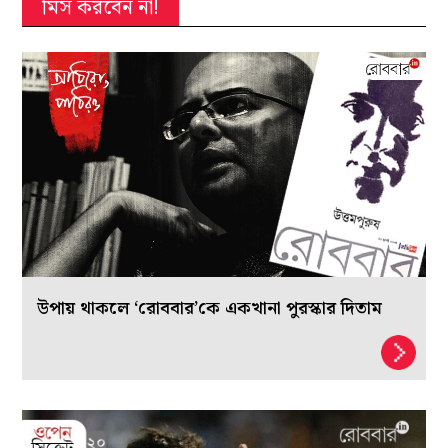
মিস করবেন না!
উপায় থাকলে ‘রোববার’কে একখানা পুরস্কার দিতাম