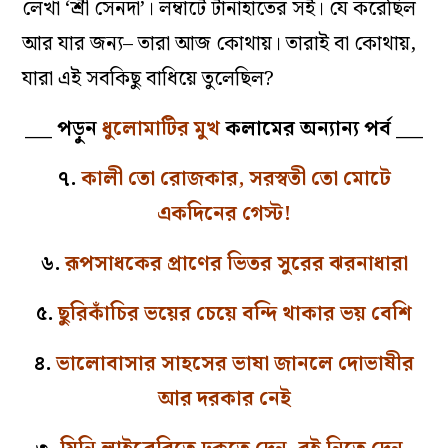
লেখা ‘শ্রী সেনদা’। লম্বাটে টানাহাতের সই। যে করেছিল
আর যার জন্য– তারা আজ কোথায়। তারাই বা কোথায়,
যারা এই সবকিছু বাধিয়ে তুলেছিল?
___ পড়ুন
ধুলোমাটির মুখ
কলামের অন্যান্য পর্ব ___
৭.
কালী তো রোজকার, সরস্বতী তো মোটে
একদিনের গেস্ট!
৬.
রূপসাধকের প্রাণের ভিতর সুরের ঝরনাধারা
৫.
ছুরিকাঁচির ভয়ের চেয়ে বন্দি থাকার ভয় বেশি
৪.
ভালোবাসার সাহসের ভাষা জানলে দোভাষীর
আর দরকার নেই