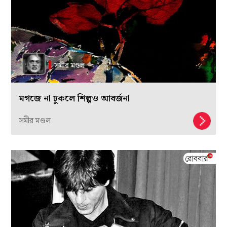
মগজে না ঢুকলে শিল্পও আবর্জনা
সমীর মণ্ডল