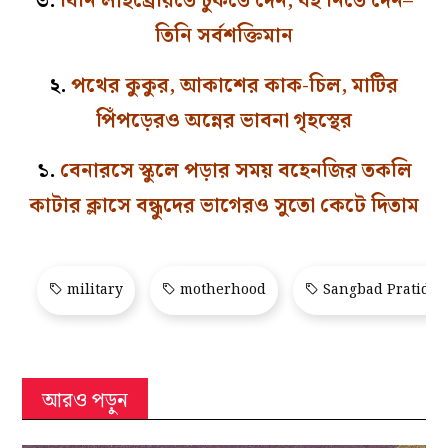
৩.
যিনি লাইব্রেরিতে ঢুকতে দেন, বই নিতে দেন–
তিনি সর্বশক্তিমান
২.
পথের কুকুর, আকাশের কাক-চিল, মাটির
পিঁপড়েরও অন্নের ভাবনা গৃহস্থের
১.
বেনারসে স্কুলে পড়ার সময় বহেনজির তকলি
কাটার ক্লাসে বন্ধুদের ভাগেরও সুতো কেটে দিতাম
military
motherhood
Sangbad Pratidin
আরও পড়ুন