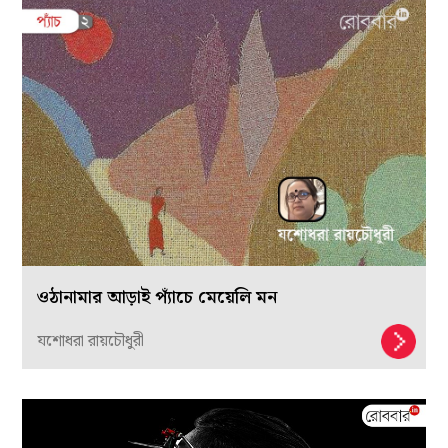
ওঠানামার আড়াই প্যাঁচে মেয়েলি মন
যশোধরা রায়চৌধুরী