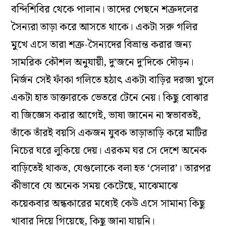
বন্দিশিবির থেকে পালান। তাদের পেছনে শত্রুদলের
সৈন্যরা তাড়া করে আসতে থাকে। একটা সরু গলির
মুখে এসে তারা শত্রু-সৈন্যদের বিভ্রান্ত করার জন্য
সামরিক কৌশল অনুযায়ী, দু’জনে দু’দিকে দৌড়ন।
নির্জন সেই ফাঁকা গলিতে হঠাৎ একটা বাড়ির দরজা খুলে
একটা হাত ডাক্তারকে ভেতরে টেনে নেয়। কিছু বোঝার
বা জিজ্ঞেস করার আগেই, ভাষা জানেন না স্বভাবতই,
তাঁকে তাঁরই বয়সি একজন যুবক তাড়াতাড়ি করে মাটির
নিচের ঘরে লুকিয়ে দেয়। এরকম ঘর সে দেশে অনেক
বাড়িতেই থাকত, যেগুলোকে বলা হত ‘সেলার’। তারপর
কীভাবে যে অনেক সময় কেটেছে, মাঝেমাঝে
কয়েকবার অন্ধকারের মধ্যেই কেউ এসে সামান্য কিছু
খাবার দিয়ে গিয়েছে, কিছু জানা যায়নি।