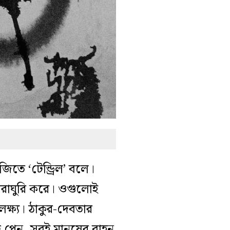
তে ‘টেন্ড্রিল’ বলে।
োরাঘুরি করে। ওগুলোই
লক্ষ্য। ঠাকুর-দেবতার
প্লেন, সবই মানুষের বাহন