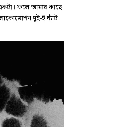
ব একটা। ফলে আমার কাছে
 লোকোমোশন দুই-ই ঘ্যাঁট