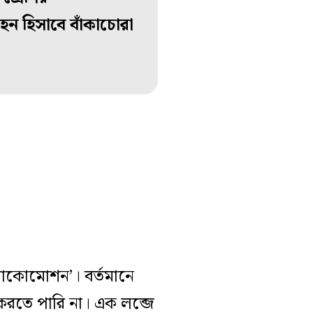
হন হিসাবে বাঁকাচোরা
 লোকোমোশন’। বর্তমানে
রতে পারি না। এক লব্জে