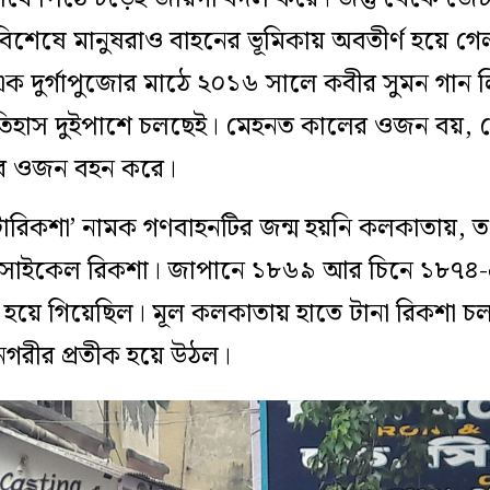
িশেষে মানুষরাও বাহনের ভূমিকায় অবতীর্ণ হয়ে গেল ডা
এক দুর্গাপুজোর মাঠে ২০১৬ সালে কবীর সুমন গান 
ইতিহাস দুইপাশে চলছেই। মেহনত কালের ওজন বয়, যে
ের ওজন বহন করে।
িকশা’ নামক গণবাহনটির জন্ম হয়নি কলকাতায়, তখ
র সাইকেল রিকশা। জাপানে ১৮৬৯ আর চিনে ১৮৭৪-এ
ু হয়ে গিয়েছিল। মূল কলকাতায় হাতে টানা রিকশা 
নগরীর প্রতীক হয়ে উঠল।