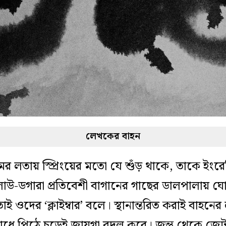
লেখকের বাহন
 লতায় স্প্রিংয়ের মতো যে শুঁড় থাকে, তাকে ইংরেজি
াউ-ডগারা প্রতিবেশী বাগানের গাছের ডালপালায় ঘ
ওদের ‘ক্লাইম্বার’ বলে। স্থানান্তরিত করাই বাহনের 
ঁধে পিঠে চড়েই জায়গা বদল করে। জন্তু থেকে জেট 