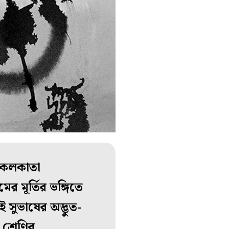
ন কলকাতা
র মূর্তির ভঙ্গিতে
েই সুভাষের অদ্ভুত-
শ্রেণির