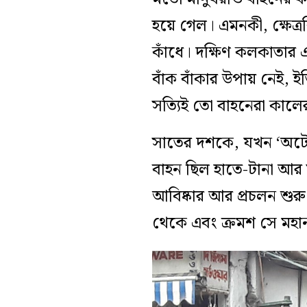
হয়ে গেল। এমনকী, ক্ষেত্রব
কাঁধে। দক্ষিণ কলকাতার 
বাঁক বাঁকার উপায় নেই, 
সত্যিই তো বাহনেরা কাল
সাতের দশকে, যখন ‘অটোর
বাহন ছিল হাতে-টানা আ
আবিষ্কার আর প্রচলন শুর
থেকে এবং ক্রমশ সে মহা