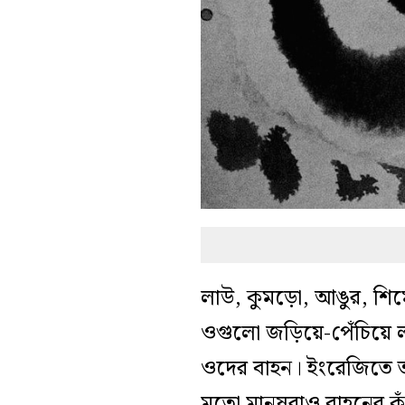
লাউ, কুমড়ো, আঙুর, শিমের
ওগুলো জড়িয়ে-পেঁচিয়ে ল
ওদের বাহন। ইংরেজিতে তাই 
মতো মানুষরাও বাহনের কা