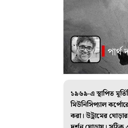
১৯৬৯-এ স্থাপিত মূর্
মিউনিসিপ্যাল কর্পোরেশ
করা। উট্রামের ঘোড়ার যে
দর্শন ঘোড়ায়। সঠিক এ