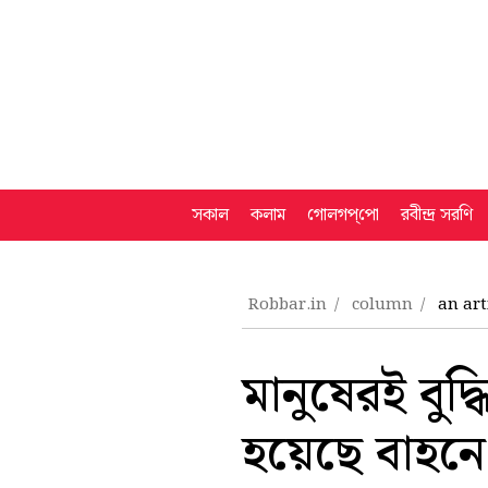
সকাল
কলাম
গোলগপ্‌পো
রবীন্দ্র সরণি
Robbar.in
column
an art
মানুষেরই বুদ্
হয়েছে বাহনে