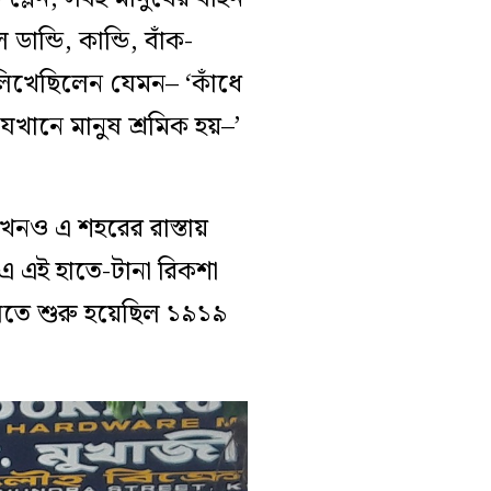
ন্ডি, কান্ডি, বাঁক-
লিখেছিলেন যেমন– ‘কাঁধে
খানে মানুষ শ্রমিক হয়–’
নও এ শহরের রাস্তায়
 এই হাতে-টানা রিকশা
চলতে শুরু হয়েছিল ১৯১৯