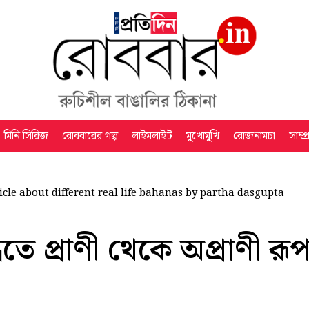
মিনি সিরিজ
রোববারের গল্প
লাইমলাইট
মুখোমুখি
রোজনামচা
সাম্প
icle about different real life bahanas by partha dasgupta
ধিতে প্রাণী থেকে অপ্রাণী রূপ