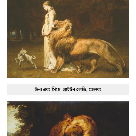
উনা এবং সিংহ, ব্রাইটন লেভ্রি, তেলরং