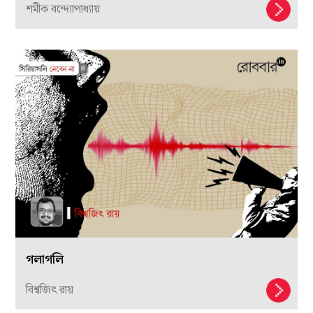
শমীক বন্দ্যোপাধ্যায়
গলাগলি
বিশ্বজিৎ রায়