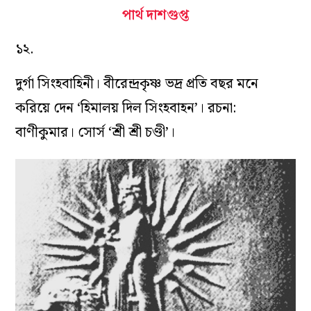
পার্থ দাশগুপ্ত
১২.
দুর্গা সিংহবাহিনী। বীরেন্দ্রকৃষ্ণ ভদ্র প্রতি বছর মনে
করিয়ে দেন ‘হিমালয় দিল সিংহবাহন’। রচনা:
বাণীকুমার। সোর্স ‘শ্রী শ্রী চণ্ডী’।