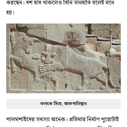
করছেন। দশ হাত থাকলেও তিনি ডানহাতি বলেই মনে
হয়।
ফলকে সিংহ, আফগানিস্থান
পালমশাইদের সমস্যা অনেক। প্রতিমার নির্মাণ পুরোটাই