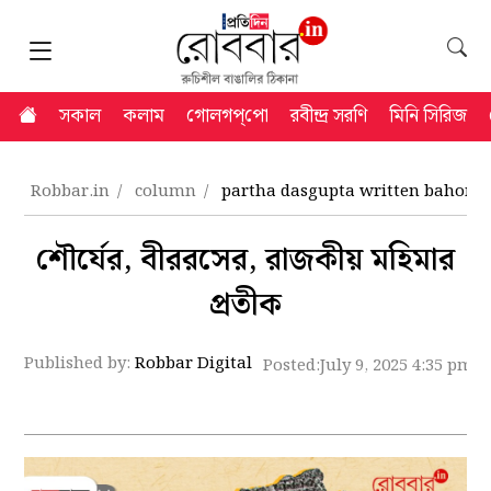
সকাল
কলাম
গোলগপ্‌পো
রবীন্দ্র সরণি
মিনি সিরিজ
Robbar.in
column
partha dasgupta written bahonka
শৌর্যের, বীররসের, রাজকীয় মহিমার
প্রতীক
Published by:
Robbar Digital
Posted:
July 9, 2025 4:35 pm