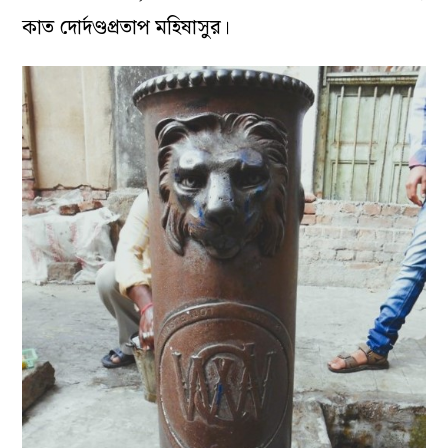
কাত দোর্দণ্ডপ্রতাপ মহিষাসুর।