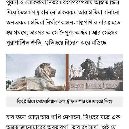
পুরাণ ও লোককথা নির্ভর। বংশপরম্পরায় অর্জিত স্কিল
দিয়ে তৈজসপত্র বানানো একরকম আর প্রতিমা বানানো
অন্যরকম। প্রতিমা নির্মাণের জন্য গল্পগাথার দ্বারস্থ হতে
হয় প্রথমে, তারপর আসে নৈপুণ্য অর্জন। আর সেইসব
পুরাণাশ্রিত শ্রুতি, স্মৃতি হয়ে বিচরণ করে মস্তিষ্কে।
ভিক্টোরিয়া মেমোরিয়াল এবং ট্রাফালগার স্কোয়ারের সিংহ
যার ফলে ঘোড়া আর পাখি মেশানো, সিংহের মতো এক
অদ্ভুত জানোয়ারের অবতারণা। তার রং সাদা। ওই যে