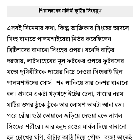
শিয়ালদহের নলিনী কুঠির সিংহমুখ
এসবই সিনেমার কথা, কিন্তু আফ্রিকার সিংহের আদলে
সিংহ বানাতে পালমশাইয়েরা নির্ভর করেছিলেন
ব্রিটিশদের বানানো সিংহের ওপর। বনেদি বাড়ির
দরজায়, লাটসাহেবের মূল ফটকের ওপরে ফুটবলের
মতো পৃথিবীটাকে পায়ের নিচে নেওয়া সিংহরাই ছিল
পালমশাইদের সোর্স। শন পাকিয়ে তার কেশর বানানো
হল। প্রথমে একটা খড়খড়ে ইটের ঢেলা, গায়ের নরম
মাটির ওপর ঠুকে ঠুকে তার লোমশ ভাবটা আনা হত।
পরে রোঁয়া ওঠা তোয়ালে জড়িয়ে দেওয়া হতে লাগল
সিংহের শরীরে। আর হলুদ রঙের মার্বল দিয়ে বানানো
হল চোখের মণি, ঝাঁটার কাঠি দিয়ে গোঁফ। ব্যস! তাতেই