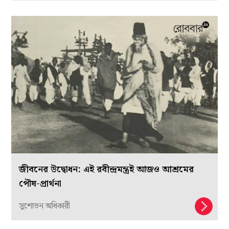
জীবনের উদ্বোধন: এই রবীন্দ্রমন্ত্রই আজও আশ্রমের
পৌষ-প্রার্থনা
সুশোভন অধিকারী