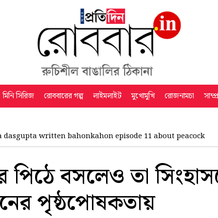
মিনি সিরিজ
রোববারের গল্প
লাইমলাইট
মুখোমুখি
রোজনামচা
সাম্প
a dasgupta written bahonkahon episode 11 about peacock
ের পিঠে বসলেও তা সিংহাসন
নের পৃষ্ঠপোষকতায়