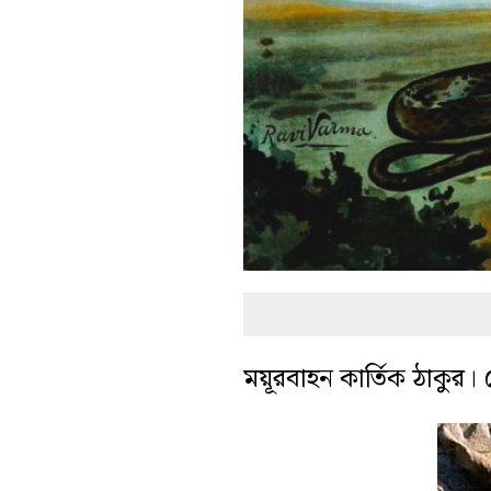
ময়ূরবাহন কার্তিক ঠাকুর।