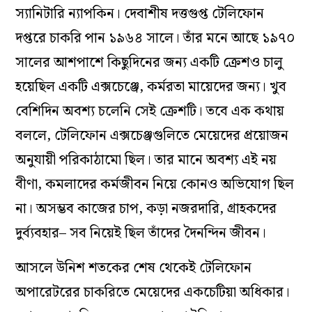
স্যানিটারি ন্যাপকিন। দেবাশীষ দত্তগুপ্ত টেলিফোন
দপ্তরে চাকরি পান ১৯৬৪ সালে। তাঁর মনে আছে ১৯৭০
সালের আশপাশে কিছুদিনের জন্য একটি ক্রেশও চালু
হয়েছিল একটি এক্সচেঞ্জে, কর্মরতা মায়েদের জন্য। খুব
বেশিদিন অবশ্য চলেনি সেই ক্রেশটি। তবে এক কথায়
বললে, টেলিফোন এক্সচেঞ্জগুলিতে মেয়েদের প্রয়োজন
অনুযায়ী পরিকাঠামো ছিল। তার মানে অবশ্য এই নয়
বীণা, কমলাদের কর্মজীবন নিয়ে কোনও অভিযোগ ছিল
না। অসম্ভব কাজের চাপ, কড়া নজরদারি, গ্রাহকদের
দুর্ব্যবহার– সব নিয়েই ছিল তাঁদের দৈনন্দিন জীবন।
আসলে উনিশ শতকের শেষ থেকেই টেলিফোন
অপারেটরের চাকরিতে মেয়েদের একচেটিয়া অধিকার।