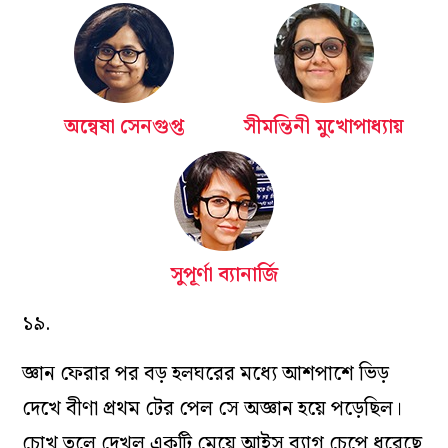
অন্বেষা সেনগুপ্ত
সীমন্তিনী মুখোপাধ্যায়
সুপূর্ণা ব্যানার্জি
১৯.
জ্ঞান ফেরার পর বড় হলঘরের মধ্যে আশপাশে ভিড়
দেখে বীণা প্রথম টের পেল সে অজ্ঞান হয়ে পড়েছিল।
চোখ তুলে দেখল একটি মেয়ে আইস ব্যাগ চেপে ধরেছে