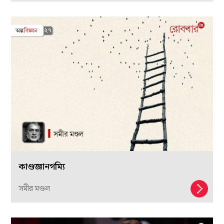
কাণ্ডজ্ঞানগম্যি
সমীর মণ্ডল