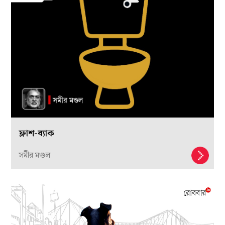
ফ্লাশ-ব্যাক
সমীর মণ্ডল