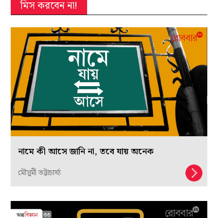
মিস করবেন না!
নামে কী আসে জানি না, তবে যায় অনেক
মৌসুমী ভট্টাচার্য্য