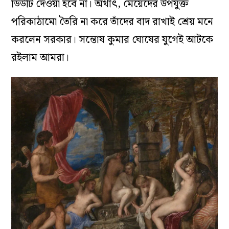
ডিউটি দেওয়া হবে না। অর্থাৎ, মেয়েদের উপযুক্ত
পরিকাঠামো তৈরি না করে তাঁদের বাদ রাখাই শ্রেয় মনে
করলেন সরকার। সন্তোষ কুমার ঘোষের যুগেই আটকে
রইলাম আমরা।