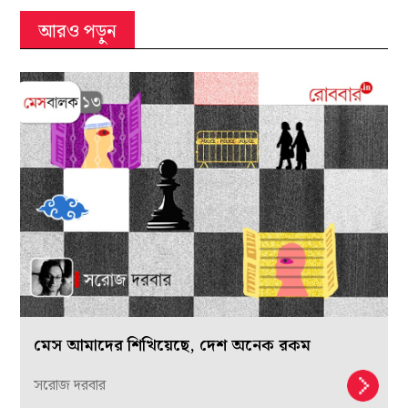
আরও পড়ুন
মেস আমাদের শিখিয়েছে, দেশ অনেক রকম
সরোজ দরবার