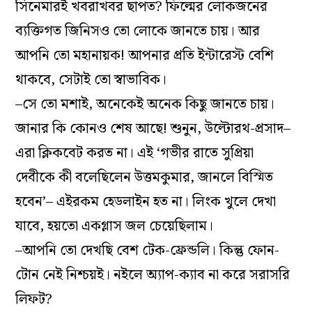
সিনেমারই খবরাখবর ছাপত? ফিল্মের লোকজনের
ব্যক্তিগত জিনিসও তো লোকে জানতে চায়। আর
আপনি তো মহানায়ক! আপনার প্রতি ইন্টারেস্ট বেশি
থাকবে, সেটাই তো স্বাভাবিক।
–সে তো মশাই, অনেকেই অনেক কিছু জানতে চায়।
জানার কি কোনও শেষ আছে! শুনুন, উল্টোরথ-প্রসাদ–
এরা ক্লিকবেট করত না। এই ‘গভীর রাতে সুপ্রিয়া
দেবীকে কী বলেছিলেন উত্তমকুমার, জানলে বিস্মিত
হবেন’– এইরকম হেডলাইন হত না। লিংক খুলে দেখা
যাবে, হয়তো একগ্লাস জল চেয়েছিলাম।
–আপনি তো দেখছি বেশ টেক-ফ্রেন্ডলি। কিন্তু ফোন-
টোন নেই নিশ্চয়ই। নইলে অ্যাপ-ক্যাব না করে সরাসরি
লিফট?