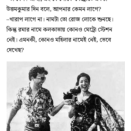
উত্তমকুমার দিন বলে, আপনার কেমন লাগে?
–খারাপ লাগে না। নামটা তো রোজ লোকে শুনছে।
কিন্তু রমার নামে কলকাতায় কোনও মেট্রো স্টেশন
নেই। এমনকী, কোনও মহিলার নামেই নেই, ভেবে
দেখেছ?