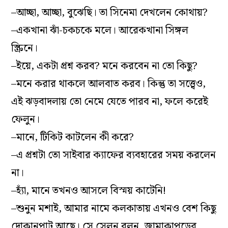
–আচ্ছা, আচ্ছা, বুঝেছি। তা সিনেমা দেখলেন কোথায়?
–একখানা ঝাঁ-চকচকে মলে। আরেকখানা সিঙ্গল
স্ক্রিনে।
–ইয়ে, একটা প্রশ্ন করব? মনে করবেন না তো কিছু?
–মনে করার থাকলে আলবাত করব। কিন্তু তা সত্ত্বেও,
এই ঝড়বাদলায় তো নেমে যেতে পারব না, ফলে করেই
ফেলুন।
–মানে, টিকিট কাটলেন কী করে?
–এ প্রশ্নটা তো সাইবার ক্যাফের ব্যবহারের সময় করলেন
না।
–হ্যাঁ, মানে তখনও আসলে বিস্ময় কাটেনি!
–শুনুন মশাই, আমার নামে কলকাতায় এখনও বেশ কিছু
দোকানপাট আছে। সে সেলুন বলুন, জামাকাপড়ের