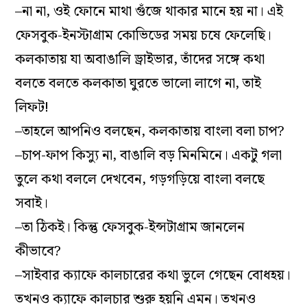
–না না, ওই ফোনে মাথা গুঁজে থাকার মানে হয় না। এই
ফেসবুক-ইনস্টাগ্রাম কোভিডের সময় চষে ফেলেছি।
কলকাতায় যা অবাঙালি ড্রাইভার, তাঁদের সঙ্গে কথা
বলতে বলতে কলকাতা ঘুরতে ভালো লাগে না, তাই
লিফট!
–তাহলে আপনিও বলছেন, কলকাতায় বাংলা বলা চাপ?
–চাপ-ফাপ কিস্যু না, বাঙালি বড় মিনমিনে। একটু গলা
তুলে কথা বললে দেখবেন, গড়গড়িয়ে বাংলা বলছে
সবাই।
–তা ঠিকই। কিন্তু ফেসবুক-ইন্সটাগ্রাম জানলেন
কীভাবে?
–সাইবার ক্যাফে কালচারের কথা ভুলে গেছেন বোধহয়।
তখনও ক্যাফে কালচার শুরু হয়নি এমন। তখনও