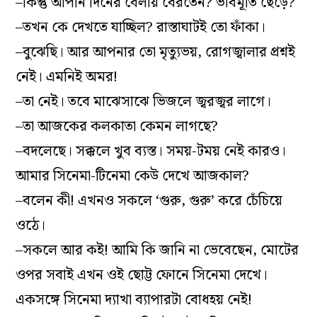
–কিন্তু আপনি দিনের বেলায় বেরতেন? ভাবমূর্তি ছেড়ে?
–তখন কে দেখতে যাচ্ছিল? রাস্তাঘাটই তো ফাঁকা।
–বুঝেছি। আর আপনার তো মৃত্যুভয়, রোগজ্বালার প্রশ্নই
নেই। এমনিই অমর!
–তা নেই। তবে মাঝেসাঝে ভিজলে জ্বরজ্বর লাগে।
–তা আজকের কলকাতা কেমন লাগছে?
–বদলেছে। সক্কলে খুব ব্যস্ত। সময়-টময় নেই কারও।
আমার সিনেমা-টিনেমা কেউ দেখে আজকাল?
–বলেন কী! এখনও সকলে ‘গুরু, গুরু’ করে চেঁচিয়ে
ওঠে।
–সকলে আর কই! আমি কি জানি না ভেবেছেন, মোটের
ওপর সবাই এখন ওই ছোট্ট ফোনে সিনেমা দেখে।
একসঙ্গে সিনেমা দ্যাখা ব্যাপারটা বোধহয় নেই!