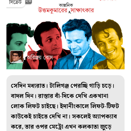
সেদিন মধ্যরাত। টালিগঞ্জ পেরচ্ছি গাড়ি চড়ে।
বাদল দিন। রাস্তার বাঁ-দিকে দেখি একখানা
লোক লিফট চাইছে। ইদানীংকালে লিফট-টিফট
কাউকেই চাইতে দেখি না। সকলেই অ্যাপক্যাব
করে, তার ওপর মেট্রো এখন কলকাতা জুড়ে