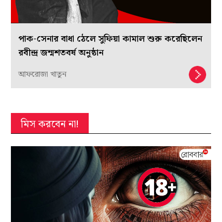
পাক-সেনার বাধা ঠেলে সুফিয়া কামাল শুরু করেছিলেন
রবীন্দ্র জন্মশতবর্ষ অনুষ্ঠান
আফরোজা খাতুন
মিস করবেন না!