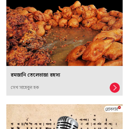
রমজানি তেলেভাজা রহস্য
সেখ সাহেবুল হক