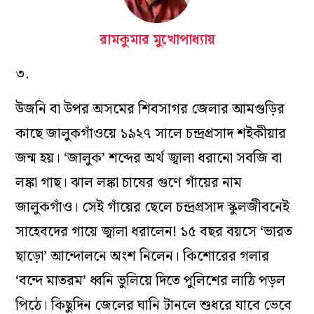
রামকুমার মুখোপাধ্যায়
৩.
উজনি বা উপর অসমের শিবসাগর জেলার আমগুড়ির
কাছে জালুকগাঁওয়ে ১৯২৭ সালে চন্দ্রপ্রসাদ শইকীয়ার
জন্ম হয়। ‘জালুক’ শব্দের অর্থ জ্বালা ধরানো সবজি বা
লঙ্কা গাছ। ঝাল লঙ্কা চাষের গুণে গাঁয়ের নাম
জালুকগাঁও। সেই গাঁয়ের ছেলে চন্দ্রপ্রসাদ স্কুলজীবনেই
সাহেবদের গায়ে জ্বালা ধরালেন! ১৫ বছর বয়সে ‘ভারত
ছাড়ো’ আন্দোলনে অংশ নিলেন। কিশোরের গলার
‘বন্দে মাতরম’ ধ্বনি ভুলিয়ে দিতে পুলিশের লাঠি পড়ল
পিঠে। কিছুদিন জেলের ঘানি টানলে শুধরে যাবে ভেবে