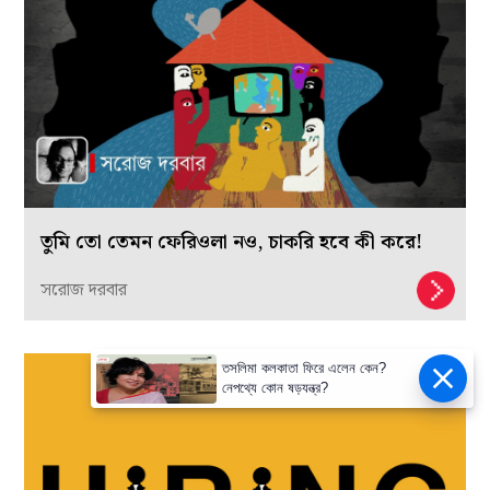
তুমি তো তেমন ফেরিওলা নও, চাকরি হবে কী করে!
সরোজ দরবার
তসলিমা কলকাতা ফিরে এলেন কেন?
নেপথ্যে কোন ষড়যন্ত্র?