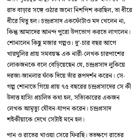
রাত বাড়ার সঙ্গে ওঠার জন‍্যে নিশপিশ করছিল, তা ধীরে
ধীরে থিতু হল। চন্দ্রপ্রসাদ একফোঁটাও মদ খেলেন না,
কিন্তু আমাদের আনন্দ পুরো উপভোগ করতে লাগলেন।
শোনালেন কিছু মজার গল্পও। দু’-চার বছর আগে
খারঘুলির প্রায় সমবয়স্ক এক নারী-লেখক চারপাশের
লোকজনকে বলে বেড়িয়েছেন যে, চন্দ্রপ্রসাদ লুকিয়ে
দরজা-জানলার ফাঁক দিয়ে তাঁর রূপদর্শন করেন। সে-
গল্প শোনাতে গিয়ে প্রায় ৭৫ বছরের চন্দ্রপ্রসাদের সে কী
উদাত্ত হাসি! প্রচলিত কথা হল, সত্যিকারের একজন
লেখক আমৃত্যু যৌবন-যাপন করেন। চন্দ্রপ্রসাদ
শইকীয়াকে দেখে সেটাই মনে হল।
পান ও রাতের খাওয়া সেরে ফিরছি। ততক্ষণে রাতের