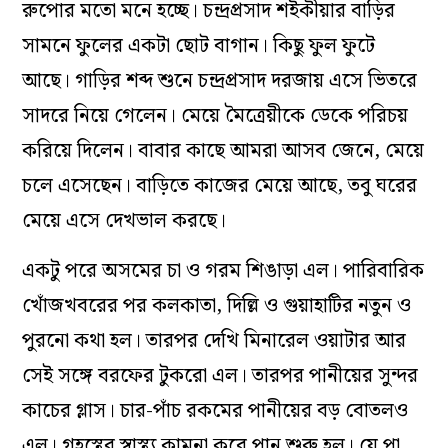
রুপোর মতো মনে হচ্ছে। চন্দ্রপ্রসাদ শইকীয়ার বাড়ির
সামনে ফুলের একটা ছোট বাগান। কিছু ফুল ফুটে
আছে। গাড়ির শব্দ শুনে চন্দ্রপ্রসাদ দরজায় এসে ভিতরে
সাদরে নিয়ে গেলেন। মেয়ে মৈত্রেয়ীকে ডেকে পরিচয়
করিয়ে দিলেন। বাবার কাছে আমরা আসব জেনে, মেয়ে
চলে এসেছেন। বাড়িতে কাজের মেয়ে আছে, তবু ঘরের
মেয়ে এসে দেখভাল করছে।
একটু পরে অসমের চা ও গরম শিঙাড়া এল। পারিবারিক
খোঁজখবরের পর কলকাতা, দিল্লি ও গুয়াহাটির নতুন ও
পুরনো কথা হল। তারপর দেখি মিনারেল ওয়াটার আর
সেই সঙ্গে বরফের টুকরো এল। তারপর পানীয়ের সুন্দর
কাচের গ্লাস। চার-পাঁচ রকমের পানীয়ের বড় বোতলও
এল। গৃহস্থের স্বাস্থ্য কামনা করে পান শুরু হল। যে পা