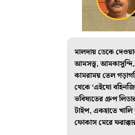
মালদায় ডেকে দেওয়ার ব
আমসত্ত্ব, আমকাসুন্দ
কামরাময় তেল গড়াগড়ি
থেকে ‘এইযো বহিনজি, 
ভবিষ্যতের গ্রুপ লিড
টাইপ, একহাতে খালি আ
ফোকাস মেরে ফরাক্কার