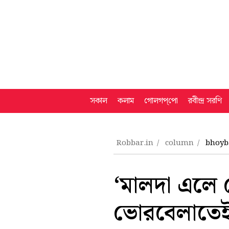
সকাল
কলাম
গোলগপ্‌পো
রবীন্দ্র সরণি
Robbar.in
column
bhoyb
‘মালদা এলে
ভোরবেলাতেই 