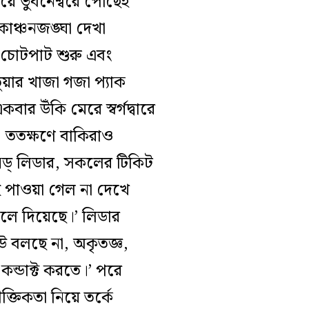
য়ে ভুবনেশ্বরে পৌঁছেই
াঞ্চনজঙ্ঘা দেখা
 চোটপাট শুরু এবং
ুয়ার খাজা গজা প্যাক
র উঁকি মেরে স্বর্গদ্বারে
 ততক্ষণে বাকিরাও
্সড্ লিডার, সকলের টিকিট
ই পাওয়া গেল না দেখে
েলে দিয়েছে।’ লিডার
উ বলছে না, অকৃতজ্ঞ,
কন্ডাক্ট করতে।’ পরে
্তিকতা নিয়ে তর্কে