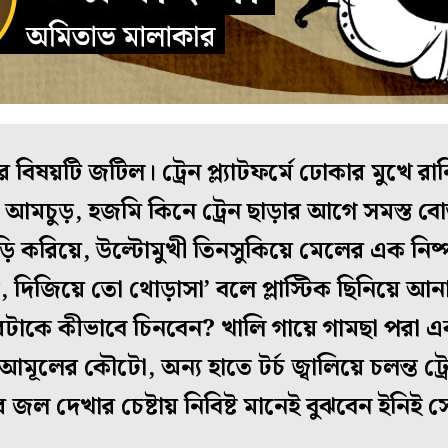
িষয়টি জটিল। ট্রেন প্ল্যাটফর্মে ঢোকার মুখে রা
ি, আমচুড়, হজমি কিনে ট্রেন ছাড়ার আগে সমস্ত ব
 করিয়ে, উল্টোমুখী তিনসুকিয়ে মেলের এক নিষ্
দিজিয়ে তো থোড়াসা’ বলে প্লাস্টিক ছিনিয়ে আনাটা
ারটাকে কীভাবে চিনবেন? খালি গায়ে গামছা পরা এক
মূলের কৌটো, অন্য হাতে টর্চ জ্বালিয়ে চলন্ত ট্
 জল দেখার চেষ্টায় নিবিষ্ট মানেই বুঝবেন ইনি