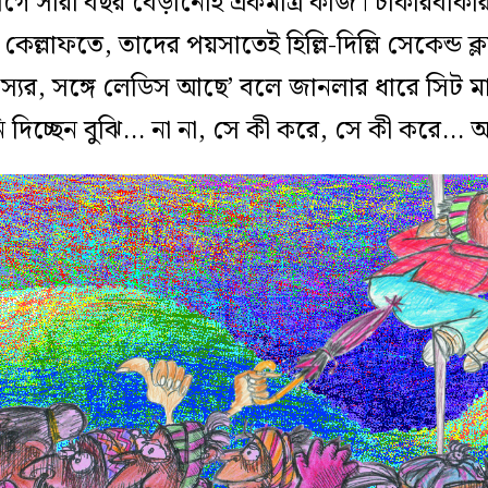
গে সারা বছর বেড়ানোই একমাত্র কাজ। চাকরিবাকরি
ল্লাফতে, তাদের পয়সাতেই হিল্লি-দিল্লি সেকেন্ড ক্
স্যর, সঙ্গে লেডিস আছে’ বলে জানলার ধারে সিট ম
িচ্ছেন বুঝি… না না, সে কী করে, সে কী করে… আ-