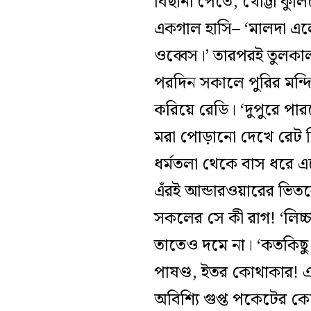
বিছানা পেতে, খোট্টা কুল
একগাল হাসি– ‘মালদা এল
ওব্বেস।’ তারপরই তুলকাল
পরদিন সকালে পুরির মন্দ
করিয়ে রেডি। ‘দুপুরে পার
মরা পোড়ানো দেখে রেট ন
ধর্মতলা থেকে বাস ধরে এ
এঁরই আন্ডারওয়ারের ভিতর
সকলের সে কী রাগ! ‘লিচ্
তাতেও দমে না। ‘কতকিছু 
পাষণ্ড, ইতর কোথাকার! এপ
অবিশ্যি গুপ্ত পকেটের কে