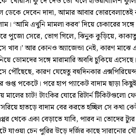
িকে ‘থোরাসা ফুঁ দে দেও তো’ বলে হাওয়াবালিশ ফুলি
ে ডেকে দেবেন দাদা, আমার আবার ভোরবেলাতেই ক
াম। ‘আমি এখুনি মামলা করব’ দিয়ে চেকারের সঙ্গে
িরে পুজো সেরে, ভোগ গিলে, ঝিনুক কুড়িয়ে, কাকাত
সে খাব।’ আর কোনও অ্যাজেন্ডা নেই, কারণ মাঝে একবা
িয়ে ডোমদের সঙ্গে মারামারি অবধি চুকিয়ে এসেছে।
সে পৌঁছেছে, কারণ যেহেতু বহুদিনকার এক্সপিরিয়েন
ে গুপ্ত পকেটে। পরে হাপ প্যাকেট বাদাম ছাড়া কিছু
চয় মালের চাট! টাংকির ঘোরে রিটার্ন টিকিটগুলো ফ
সরিয়ে হাতড়ে বাদাম বের করতে হচ্ছিল সে কথা কে
্পর থেকে একা বেড়াতে যাবি, পারব না তোদের ট্যুর 
টে যাওয়া চেন পুরির উড়ে দর্জির কাছে সারানোর যৌক