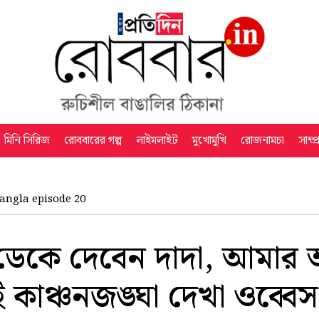
মিনি সিরিজ
রোববারের গল্প
লাইমলাইট
মুখোমুখি
রোজনামচা
সাম্প
angla episode 20
 ডেকে দেবেন দাদা, আমার
কাঞ্চনজঙ্ঘা দেখা ওব্বেস