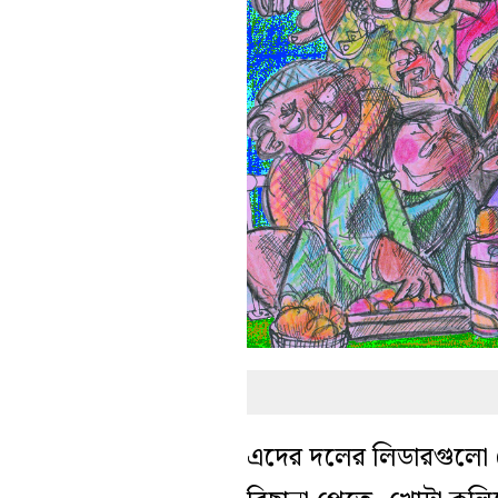
এদের দলের লিডারগুলো চৌ