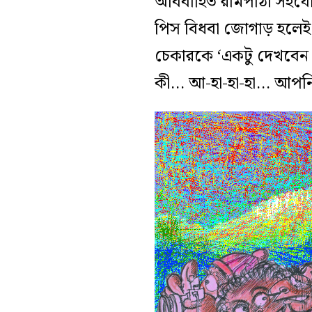
অবিবাহিত রামপাঁঠা সহযো
পিস বিধবা জোগাড় হলেই কে
চেকারকে ‘একটু দেখবেন 
কী… আ-হা-হা-হা… আপনি দ