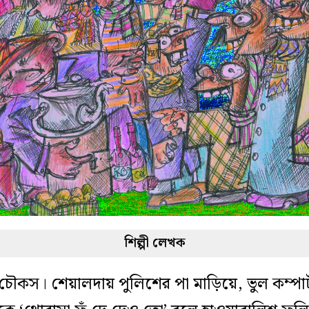
শিল্পী লেখক
কস। শেয়ালদায় পুলিশের পা মাড়িয়ে, ভুল কম্পার্টমে