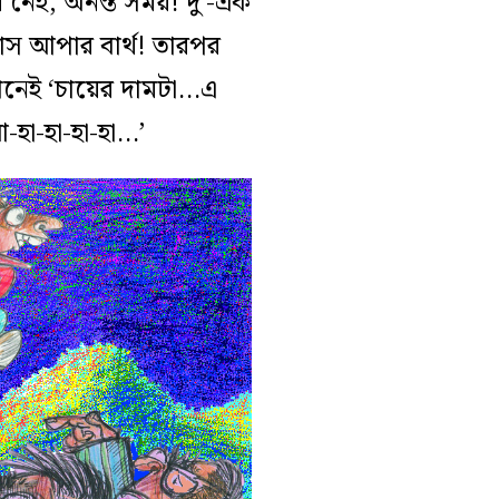
 নেই, অনন্ত সময়! দু’-এক
লাস আপার বার্থ! তারপর
ানেই ‘চায়ের দামটা…এ
হা-হা-হা-হা…’