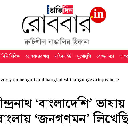
মিনি সিরিজ
রোববারের গল্প
লাইমলাইট
মুখোমুখি
রোজনামচা
সাম্প
oversy on bengali and bangladeshi language arinjoy bose
ন্দ্রনাথ ‘বাংলাদেশি’ ভাষা
 বাংলায় ‘জনগণমন’ লিখেছ