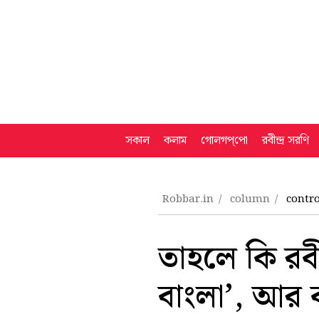
সকাল
কলাম
গোলগপ্‌পো
রবীন্দ্র সরণি
Robbar.in
column
contr
তাহলে কি রবী
বাংলা’, আর