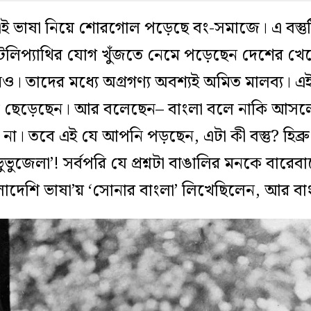
 এই ভাষা নিয়ে শোরগোল পড়েছে বং-সমাজে। এ বস্তু
া টেলিপ্যাথির যোগ খুঁজতে নেমে পড়েছেন দেশের খ
নও। তাদের মধ্যে অগ্রগণ্য অবশ্যই অমিত মালব্য। এই
লি ছেড়েছেন। আর বলেছেন– বাংলা বলে নাকি আসল
া। তবে এই যে আপনি পড়ছেন, এটা কী বস্তু? হিব্রু ন
জেলা’! সর্বপরি যে প্রশ্নটা বাঙালির মনকে বারেবার
বাংলাদেশি ভাষা’য় ‘সোনার বাংলা’ লিখেছিলেন, আর 