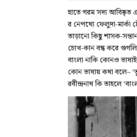
হাতে গরম সদ্য আবিষ্কৃত
র নেপথ্যে ফেলুদা-মার্ক
তাড়ানো কিছু শাসক-সন্তা
চোখ-কান বন্ধ করে গুগ
বাংলা নাকি কোনও ভাষাই ন
কোন ভাষায় কথা বলে– ‘ভুভু
রবীন্দ্রনাথ কি তাহলে ‘