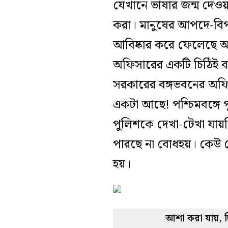
যেখানে ভাষার জন্ম দেও
করা। মানুষের আপদে-বিপদে
আবিষ্কার করে ফেলেছে আস
অফিসারের একটি চিঠিই ব
সরকারের বঙ্গভবনের অফিস
একটা আছে! পশ্চিমবঙ্গে প
পুলিশকে দেখা-টেখা যায়ন
পারছে না বোধহয়। কেউ কে
হয়।
আশা করা যায়, দি