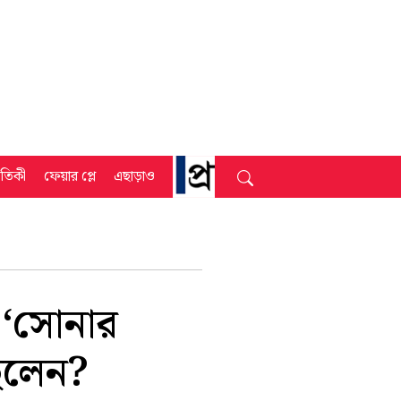
্রতিকী
ফেয়ার প্লে
এছাড়াও
য় ‘সোনার
িলেন?