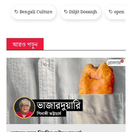
Bengali Culture
Diljit Dosanjh
open sec
আরও পড়ুন