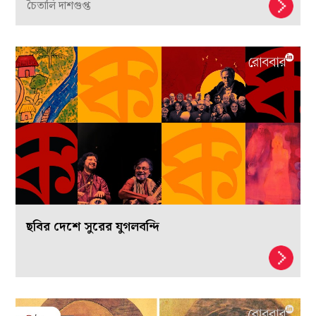
চৈতালি দাশগুপ্ত
ছবির দেশে সুরের যুগলবন্দি