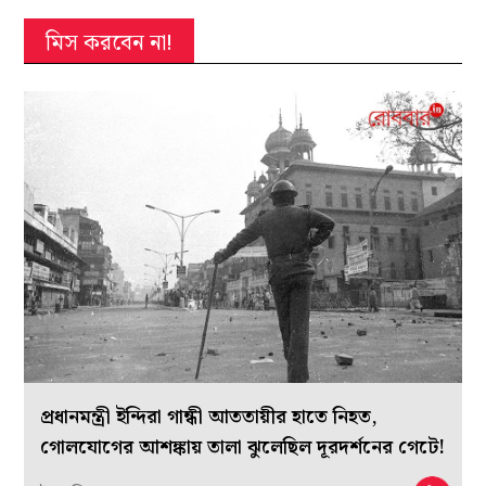
মিস করবেন না!
প্রধানমন্ত্রী ইন্দিরা গান্ধী আততায়ীর হাতে নিহত,
গোলযোগের আশঙ্কায় তালা ঝুলেছিল দূরদর্শনের গেটে!