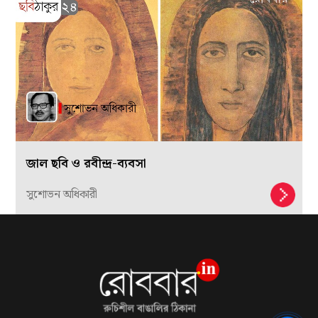
জাল ছবি ও রবীন্দ্র-ব্যবসা
সুশোভন অধিকারী