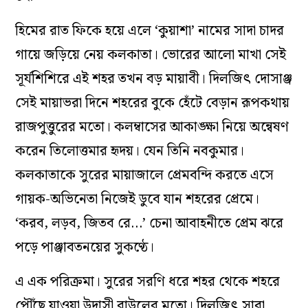
হিমের রাত ফিকে হয়ে এলে ‘কুয়াশা’ নামের সাদা চাদর
গায়ে জড়িয়ে নেয় কলকাতা। ভোরের আলো মাখা সেই
সূর্যশিশিরে এই শহর তখন বড় মায়াবী। দিলজিৎ দোসাঞ্জ
সেই মায়াভরা দিনে শহরের বুকে হেঁটে বেড়ান রূপকথায়
রাজপুত্তুরের মতো। কলম্বাসের আকাঙ্ক্ষা নিয়ে অন্বেষণ
করেন তিলোত্তমার হৃদয়। যেন তিনি নবকুমার।
কলকাতাকে সুরের মায়াজালে প্রেমবন্দি করতে এসে
গায়ক-অভিনেতা নিজেই ডুবে যান শহরের প্রেমে।
‘করব, লড়ব, জিতব রে…’ চেনা আবাহনীতে প্রেম ঝরে
পড়ে পাঞ্জাবতনয়ের সুকণ্ঠে।
এ এক পরিক্রমা। সুরের সরণি ধরে শহর থেকে শহরে
পৌঁছে যাওয়া উদাসী বাউলের মতো। দিলজিৎ সারা