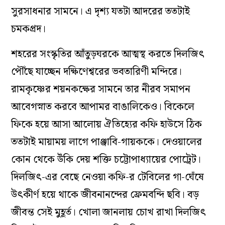
সুরসাধনার সামনে। এ দৃশ্য যতটা আদরের ততটাই
চমকপ্রদ।
শহরের সংস্কৃতির আঁতুড়ঘরকে আত্মস্থ করতে দিলজিৎ
পৌঁছে যাচ্ছেন দক্ষিণেশ্বরের ভবতারিণী মন্দিরে।
রামকৃষ্ণের শয়নকক্ষের সামনে তার নীরব সমাপন
আবেগস্নাত করবে আপামর বাঙালিকেও। বিকেলে
ফিকে হয়ে আসা আলোয় ঐতিহ্যের কফি হাউসে ঠিক
ততটাই মায়াময় লাগে পাঞ্জাবি-গায়ককে। দেওয়ালের
কোন থেকে উঁকি দেয় শক্তি চট্টোপাধ্যায়ের পোট্রেট।
দিলজিৎ-এর বেছে নেওয়া কফি-র টেবিলের গা-ঘেঁষে
উৎকীর্ণ হয়ে থাকে জীবনানন্দের ফ্রেমবন্দি ছবি। বড়
জীবন্ত সেই মুহূর্ত। খোলা জানলায় চোখ রাখা দিলজিৎ