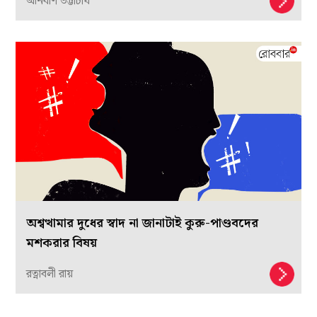
অনির্বাণ ভট্টাচার্য
অশ্বত্থামার দুধের স্বাদ না জানাটাই কুরু-পাণ্ডবদের
মশকরার বিষয়
রত্নাবলী রায়