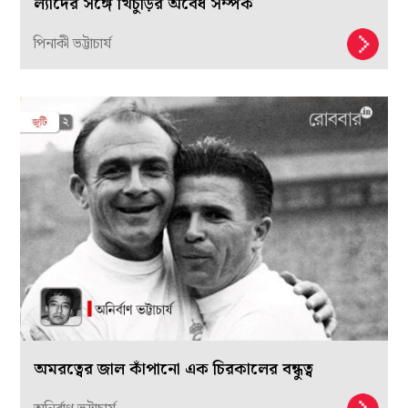
ল্যাদের সঙ্গে খিচুড়ির অবৈধ সম্পর্ক
পিনাকী ভট্টাচার্য
অমরত্বের জাল কাঁপানো এক চিরকালের বন্ধুত্ব