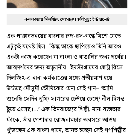
কলকাতায় দিলজিৎ দোসাঞ্জ। ছবিসূচ্র: ইন্টারনেট
এক পাঞ্জাবতনয়ের বাংলার রূপ-রস-গন্ধে মিশে যেতে
এটুকুই যথেষ্ট ছিল। কিন্তু তাকে ছাপিয়েও তিনি আরও
একটা কাজ করেছেন যা বাংলা ও বাঙালির জন্য গর্বের।
আত্মদর্শনের জন্য অতুলনীয়। ইনস্টাগ্রামের ছোট্ট রিলে
দিলজিৎ-এ নানা কর্মকাণ্ডের মধ্যে প্রতীয়মাণ হয়ে
উঠেছে মৌসুমী ভৌমিকের চেনা সেই গান– ‘আমি
শুনেছি সেদিন তুমি/ সাগরের ঢেউয়ে চেপে/ নীল দিগন্ত
ছুঁয়ে এসেছ।…’ এক ভিনরাজ্যের শিল্পী, নানা ব্যস্ততার
ফাঁকে, তাঁর পেশাদার রোজনামচার অবসরে আশ্রয়
খুঁজচ্ছেন এক বাংলা গানে, আনত হচ্ছেন সেই গণশিল্পীর