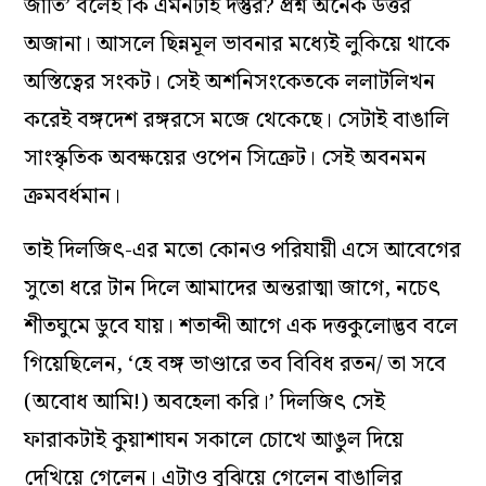
জাতি’ বলেই কি এমনটাই দস্তুর? প্রশ্ন অনেক উত্তর
অজানা। আসলে ছিন্নমূল ভাবনার মধ্যেই লুকিয়ে থাকে
অস্তিত্বের সংকট। সেই অশনিসংকেতকে ললাটলিখন
করেই বঙ্গদেশ রঙ্গরসে মজে থেকেছে। সেটাই বাঙালি
সাংস্কৃতিক অবক্ষয়ের ওপেন সিক্রেট। সেই অবনমন
ক্রমবর্ধমান।
তাই দিলজিৎ-এর মতো কোনও পরিযায়ী এসে আবেগের
সুতো ধরে টান দিলে আমাদের অন্তরাত্মা জাগে, নচেৎ
শীতঘুমে ডুবে যায়। শতাব্দী আগে এক দত্তকুলোদ্ভব বলে
গিয়েছিলেন, ‘হে বঙ্গ ভাণ্ডারে তব বিবিধ রতন/ তা সবে
(অবোধ আমি!) অবহেলা করি।’ দিলজিৎ সেই
ফারাকটাই কুয়াশাঘন সকালে চোখে আঙুল দিয়ে
দেখিয়ে গেলেন। এটাও বুঝিয়ে গেলেন বাঙালির