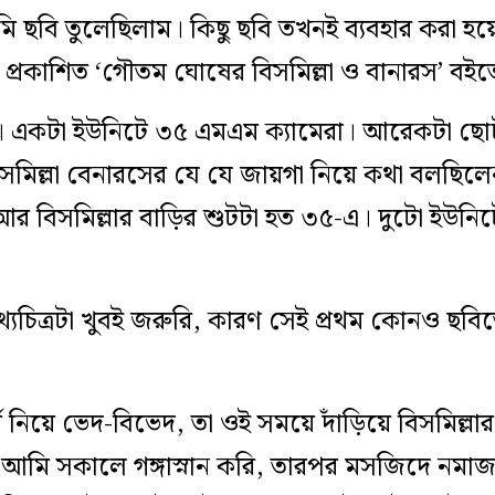
ি ছবি তুলেছিলাম। কিছু ছবি তখনই ব্যবহার করা হ
ে প্রকাশিত ‘গৌতম ঘোষের বিসমিল্লা ও বানারস’ বইত
। একটা ইউনিটে ৩৫ এমএম ক্যামেরা। আরেকটা ছো
মিল্লা বেনারসের যে যে জায়গা নিয়ে কথা বলছিল
আর বিসমিল্লার বাড়ির শুটটা হত ৩৫-এ। দুটো ইউ
যচিত্রটা খুবই জরুরি, কারণ সেই প্রথম কোনও ছবিতে অ
নিয়ে ভেদ-বিভেদ, তা ওই সময়ে দাঁড়িয়ে বিসমিল্লা
, আমি সকালে গঙ্গাস্নান করি, তারপর মসজিদে নমা