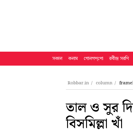
সকাল
কলাম
গোলগপ্‌পো
রবীন্দ্র সরণি
Robbar.in
column
frame
তাল ও সুর দি
বিসমিল্লা খাঁ