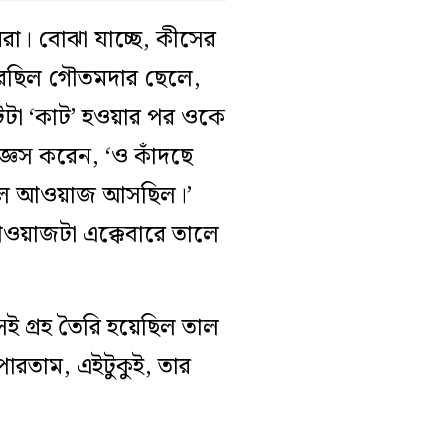
রা। বোঝা যাচ্ছে, কীসের
রছিল গৌতমদার ছেলে,
টটা ‘কাট’ হওয়ার পর ওকে
্ঞেস করেন, ‘ও কাঁদছে
 ফলে আওয়াজ আসছিল।’
 আওয়াজটা এক্কেবারে তালে
েই গ্রহ তৈরি হয়েছিল তাল
ারতাম, এইটুকুই, তার