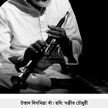
উস্তাদ বিসমিল্লা খাঁ। ছবি: সঞ্জীত চৌধুরী