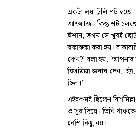
একটা লম্বা ট্রলি শট হচ
আওয়াজ– কিন্তু শট চলছ
ঈশান, তখন সে খুবই ছোট
বকাঝকা করা হয়। রাতারাত
কেন?’ বলা হয়, ‘আপনার
বিসমিল্লা জবাব দেন, ‘হ্
ছিল।’
এইরকমই ছিলেন বিসমিল্লা!
ও সুর দিয়ে। তিনি থাকত
বেশি কিছু নয়।