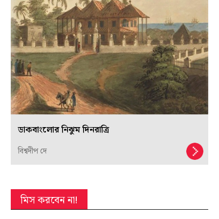
ডাকবাংলোর নিঝুম দিনরাত্রি
বিশ্বদীপ দে
মিস করবেন না!