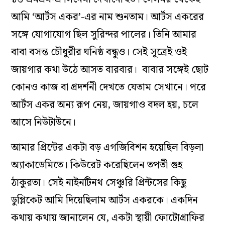
আমি ‘আর্টস একর’-এর নাম শুনতাম। আর্টস একরের
সঙ্গে যোগাযোগ ছিল সুরিন্দর পালের। তিনি আমার
বাবা বসন্ত চৌধুরীর ঘনিষ্ঠ বন্ধুও। সেই সূত্রেই ওই
জায়গার কথা উঠে আসত বারবার। বাবার সঙ্গেই ছোট
কোনও কাজ বা প্রদর্শনী দেখতে যেতাম সেখানে। পরে
আর্টস একর অন্য রূপ নেয়, জায়গাও বদল হয়, চলে
আসে নিউটাউনে।
আমার প্রিন্টের একটা বড় এগজিবিশন হয়েছিল বিড়লা
অ্যাকাডেমিতে। কিউরেট করেছিলেন তপতী গুহ
ঠাকুরতা। সেই নাইনটিনথ সেঞ্চুরি প্রিন্টসের কিছু
ডুপ্লিকেট আমি দিয়েছিলাম আর্টস একরকে। একদিন
কথায় কথায় জানালেন যে, একটা স্থায়ী ফোটোগ্রাফির