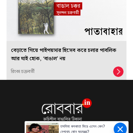
বেড়াতে গিয়ে পাইপয়সার হিসেব করে চলার পাবলিক
আর যাই হোক, ‘বাঙাল’ নয়
রিংকা চক্রবর্তী
তসলিমা কলকাতা ফিরে এলেন কেন?
নেপথ্যে কোন ষড়যন্ত্র?