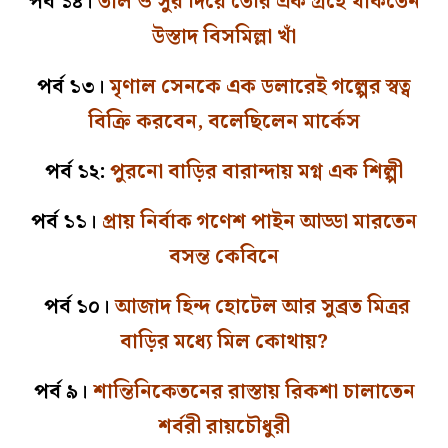
পর্ব ১৪।
তাল ও সুর দিয়ে তৈরি এক গ্রহে থাকতেন
উস্তাদ বিসমিল্লা খাঁ
পর্ব ১৩।
মৃণাল সেনকে এক ডলারেই গল্পের স্বত্ব
বিক্রি করবেন, বলেছিলেন মার্কেস
পর্ব ১২:
পুরনো বাড়ির বারান্দায় মগ্ন এক শিল্পী
পর্ব ১১।
প্রায় নির্বাক গণেশ পাইন আড্ডা মারতেন
বসন্ত কেবিনে
পর্ব ১০।
আজাদ হিন্দ হোটেল আর সুব্রত মিত্রর
বাড়ির মধ্যে মিল কোথায়?
পর্ব ৯।
শান্তিনিকেতনের রাস্তায় রিকশা চালাতেন
শর্বরী রায়চৌধুরী