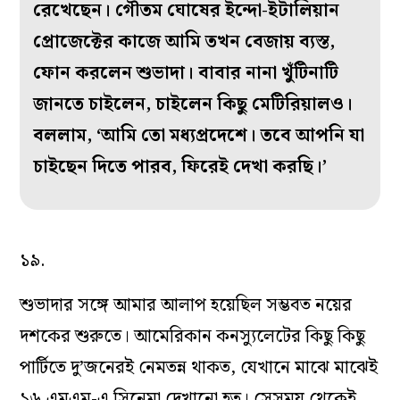
রেখেছেন। গৌতম ঘোষের ইন্দো-ইটালিয়ান
প্রোজেক্টের কাজে আমি তখন বেজায় ব্যস্ত,
ফোন করলেন শুভাদা। বাবার নানা খুঁটিনাটি
জানতে চাইলেন, চাইলেন কিছু মেটিরিয়ালও।
বললাম, ‘আমি তো মধ্যপ্রদেশে। তবে আপনি যা
চাইছেন দিতে পারব, ফিরেই দেখা করছি।’
১৯.
শুভাদার সঙ্গে আমার আলাপ হয়েছিল সম্ভবত নয়ের
দশকের শুরুতে। আমেরিকান কনস্যুলেটের কিছু কিছু
পার্টিতে দু’জনেরই নেমতন্ন থাকত, যেখানে মাঝে মাঝেই
১৬ এমএম-এ সিনেমা দেখানো হত। সেসময় থেকেই