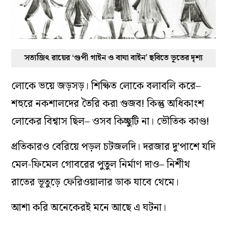
সত্যজিৎ রায়ের ‘গুপী গাইন ও বাঘা বাইন’ ছবিতে ভূতের দৃশ্য
লোকে ভয়ে জড়সড়। শিক্ষিত লোকে বলাবলি করে–
শহুরে নকশালদের তৈরি করা গুজব! কিন্তু অধিকাংশ
লোকের বিশ্বাস ছিল– ওসব কিচ্ছুটি না। ভৌতিক কাণ্ড!
প্রতিকারও বেরিয়ে পড়ল চটজলদি। দরজার দু’পাশে যদি
মেল-ফিমেল গোবরের পুতুল নির্মাণ দাও– নিশীথ
রাতের ভূতুড়ে ফেরিওয়ালার ডাক যাবে থেমে।
আশা করি অনেকেরই মনে আছে এ ঘটনা।