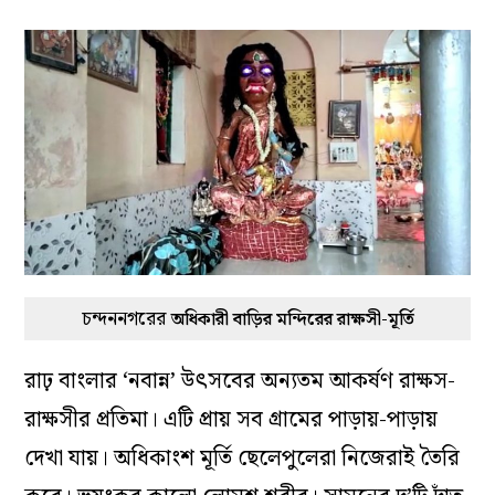
চন্দননগরের
অধিকারী বাড়ির মন্দিরের রাক্ষসী-মূর্তি
রাঢ় বাংলার ‘নবান্ন’ উৎসবের অন্যতম আকর্ষণ রাক্ষস-
রাক্ষসীর প্রতিমা। এটি প্রায় সব গ্রামের পাড়ায়-পাড়ায়
দেখা যায়। অধিকাংশ মূর্তি ছেলেপুলেরা নিজেরাই তৈরি