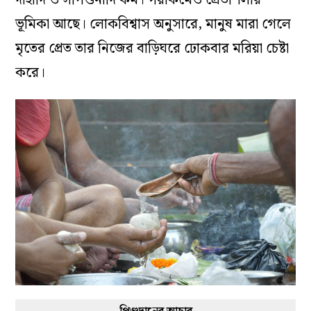
দাহাদি ও সপিণ্ডনাদি কর্ম। গয়াকর্মেও প্রেতশিলার
ভূমিকা আছে। লোকবিশ্বাস অনুসারে, মানুষ মারা গেলে
মৃতের প্রেত তার নিজের বাড়িঘরে ঢোকবার মরিয়া চেষ্টা
করে।