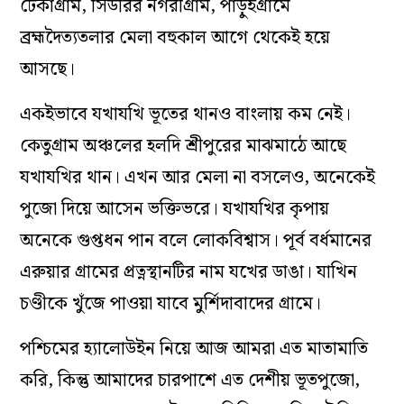
টেকাগ্রাম, সিউরির নগরীগ্রাম, পাড়ুইগ্রামে
ব্রহ্মদৈত্যতলার মেলা বহুকাল আগে থেকেই হয়ে
আসছে।
একইভাবে যখাযখি ভূতের থানও বাংলায় কম নেই।
কেতুগ্রাম অঞ্চলের হলদি শ্রীপুরের মাঝমাঠে আছে
যখাযখির থান। এখন আর মেলা না বসলেও, অনেকেই
পুজো দিয়ে আসেন ভক্তিভরে। যখাযখির কৃপায়
অনেকে গুপ্তধন পান বলে লোকবিশ্বাস। পূর্ব বর্ধমানের
এরুয়ার গ্রামের প্রত্নস্থানটির নাম যখের ডাঙা। যাখিন
চণ্ডীকে খুঁজে পাওয়া যাবে মুর্শিদাবাদের গ্রামে।
পশ্চিমের হ্যালোউইন নিয়ে আজ আমরা এত মাতামাতি
করি, কিন্তু আমাদের চারপাশে এত দেশীয় ভূতপুজো,