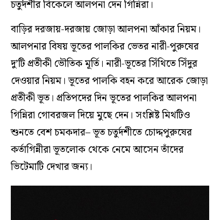
চতুর্দশীর বিকেলে আলপনা দেন গিন্নিরা।
বাড়ির দরজায়-দরজায় জোড়া আলপনা আঁকার নিয়ম।
আলপনার বিষয় ভূতের পালকির ভেতর নারী-পুরুষের
দু’টি প্রতীকী ভৌতিক মূর্তি। নারী-ভূতের সিঁথিতে সিঁদুর
দেওয়ার নিয়ম। ভূতের পালকি বহন করে আরেক জোড়া
প্রতীকী ভূত। প্রতিপদের দিন ভূতের পালকির আলপনা
গিন্নিরা গোবরজল দিয়ে মুছে দেন। সংশ্লিষ্ট মিথটিও
শুনতে বেশ চমকদার– ভূত চতুর্দশীতে চোদ্দপুরুষের
কর্তাগিন্নীরা ভূতলোক থেকে নেমে আসেন তাঁদের
ভিটেমাটি দেখার জন্য।