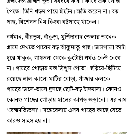
ব্রহ্মদৈত্য ব্রাহ্মণ ভূত। ধবধবে ফর্সা। কাঁধে এক গোছা
পৈতে। তিনি খড়ম পায়ে হাঁটেন। ক্ষতি করেন না। বড়
গাছ, বিশেষত নিম কিংবা বটগাছে থাকেন।
বর্ধমান, বীরভূম, বাঁকুড়া, মুর্শিদাবাদ জেলার অনেক
গ্রামে দেখতে পাবেন বড় ঝাঁকুমাকু গাছ। ডালপালা কাটা
দূরে থাকুক, গাছতলা থেকে কুটোটা পর্যন্ত কেউ নেবে
না। গাছের গোড়ায় মস্ত ত্রিশূল পোঁতা। ছড়িয়ে-ছিটিয়ে
রয়েছে লাল-কালো মাটির ঘোড়া, গাঁজার কলকে।
গাছের ডালে-ডালে দুলছে ছোট-বড় চাঁদমালা। কোনও
কোনও গাছের গোড়ায় ছালের কাপড় জড়ানো। এর নাম
‘বেহ্মদত্যিতলা’। সন্ধেবেলায় এসব গাছের কাছে যেতে
কারও সাহস হয় না।