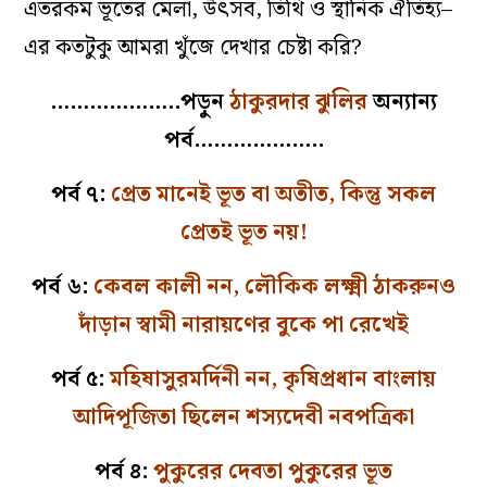
এতরকম ভূতের মেলা, উৎসব, তিথি ও স্থানিক ঐতিহ্য–
এর কতটুকু আমরা খুঁজে দেখার চেষ্টা করি?
………………..পড়ুন
ঠাকুরদার ঝুলির
অন্যান্য
পর্ব………………..
পর্ব ৭:
প্রেত মানেই ভূত বা অতীত, কিন্তু সকল
প্রেতই ভূত নয়!
পর্ব ৬:
কেবল কালী নন, লৌকিক লক্ষ্মী ঠাকরুনও
দাঁড়ান স্বামী নারায়ণের বুকে পা রেখেই
পর্ব ৫:
মহিষাসুরমর্দিনী নন, কৃষিপ্রধান বাংলায়
আদিপূজিতা ছিলেন শস্যদেবী নবপত্রিকা
পর্ব ৪:
পুকুরের দেবতা পুকুরের ভূত