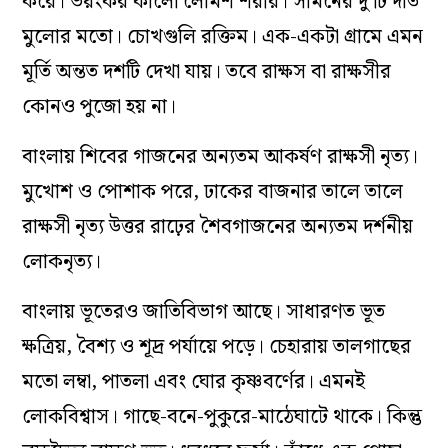
করে। ভয়ংকর কালো লোমশ শরীর। সামনের দু’টি দাঁত
মুলোর মতো। চোখগুলি রক্তিম। এক-একটা গ্রামে এমন
মূর্তি অন্তত দশটি দেখা যায়। তবে রাক্ষস বা রাক্ষসীর
কোনও পুজো হয় না।
বাংলায় শিবের গাজনের অন্যতম আকর্ষণ রাক্ষসী নৃত্য।
মুখোশ ও পোশাক পরে, ঢাকের বাজনার তালে তালে
রাক্ষসী নৃত্য উত্তর রাঢ়ের শৈবগাজনের অন্যতম দর্শনীয়
লোকনৃত্য।
বাংলায় ভূতেরও জাতিবিভাগ আছে। সাধারণত ভূত
ক্ষত্রিয়, বৈশ্য ও শূদ্র পর্যায়ে পড়ে। চেহারায় তালগাছের
মতো লম্বা, পাতলা এবং ঘোর কৃষ্ণবর্ণের। এমনই
লোকবিশ্বাস। গাছে-বনে-পুকুরে-মাঠেঘাটে থাকে। কিন্তু