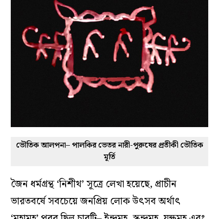
ভৌতিক আলপনা– পালকির ভেতর নারী-পুরুষের প্রতীকী ভৌতিক
মূর্তি
জৈন ধর্মগ্রন্থ ‘নিশীথ’ সূত্রে লেখা হয়েছে, প্রাচীন
ভারতবর্ষে সবচেয়ে জনপ্রিয় লোক উৎসব অর্থাৎ
‘মহামহ’ পরব ছিল চারটি– ইন্দ্রমহ, স্কন্দমহ, যক্ষমহ এবং