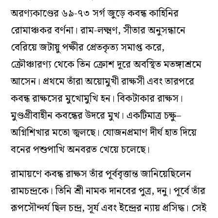
অরণ্যকাণ্ডের ৬৯-৭৩ সর্গ জুড়ে কবন্ধ কাহিনির
রোমাঞ্চকর বর্ণনা। রাম-লক্ষ্মণ, সীতার অনুসন্ধানে
বেরিয়ে জটায়ু পক্ষীর প্রেতকৃত্য সমাপ্ত করে,
ক্রৌঞ্চারণ্য থেকে তিন ক্রোশ দূরে অবস্থিত মতঙ্গাশ্রমে
আসেন। প্রথমে তাঁরা অয়োমুখী রাক্ষসী এবং তারপরে
কবন্ধ রাক্ষসের মুখোমুখি হন। বিকটাকার রাক্ষস।
মুণ্ডগ্রীবাহীন কবন্ধের উদরে মুখ। একটিমাত্র চক্ষু–
অগ্নিশিখার মতো জ্বলছে। যোজনপ্রমাণ দীর্ঘ হাত দিয়ে
বনের পশুপাখি অনবরত খেয়ে চলেছে।
রামায়ণে কবন্ধ রাক্ষস তাঁর পূর্ববৃত্তান্ত জানিয়েছিলেন
রামচন্দ্রকে। তিনি শ্রী নামক দানবের পুত্র, দনু। পূর্বে তাঁর
রূপসৌন্দর্য ছিল চন্দ্র, সূর্য এবং ইন্দ্রের ন্যায় প্রসিদ্ধ। সেই