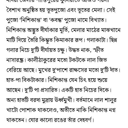
নদিয়া জেলার শান্তিপুরের ফুলিয়াতে আজও পয়লা
বৈশাখ অনুষ্ঠিত হয় ভূতপুজো এবং ভূতের মেলা। সেই
পুজো ‘নিশিকান্ত’ বা ‘কবন্ধ’ পুজো নামে বিখ্যাত।
নিশিকান্ত অদ্ভুত দীর্ঘাকার মূর্তি, মেলার মাঠের মাঝখানে
মাটি দিয়ে তৈরি কিম্ভূত কিমাকার রূপ। গলাকাটা। ছিন্ন
গলার নিচে দু’টি দীর্ঘায়ত চক্ষু। উদ্ধত নাক, স্ফীত
নাসারন্ধ্র। কালীঠাকুরের মতো টকটকে লাল জিভ
বেরিয়ে আছে। মুখের দু’পাশে রাক্ষসের মতো দু’টি দাঁত।
হাত-পা বিকটাকার। নিশিকান্ত যেন চিৎ হয়ে শুয়ে
আছেন। দু’টি পা প্রসারিত। একটি হাত নিচের দিকে।
অন্য হাতটি বরদা মুদ্রায় ঊর্ধ্বমুখী। বর্তমানে লাল শালুর
খাটো পোশাক থাকলেও, অতীতে নাকি নিশিকান্ত নগ্ন
থাকতেন। ঘোর কালো রঙের তাঁর দেহবর্ণ।