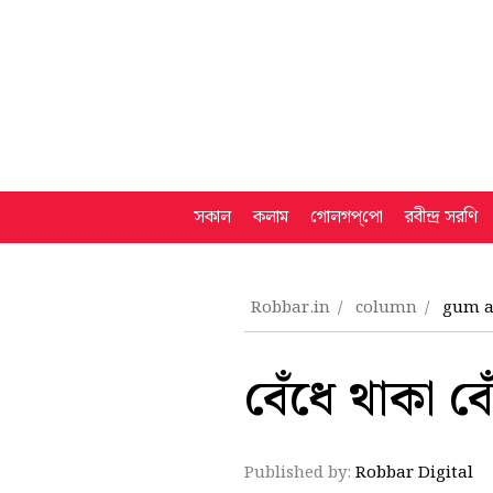
সকাল
কলাম
গোলগপ্‌পো
রবীন্দ্র সরণি
Robbar.in
column
gum an
বেঁধে থাকা বে
Published by:
Robbar Digital