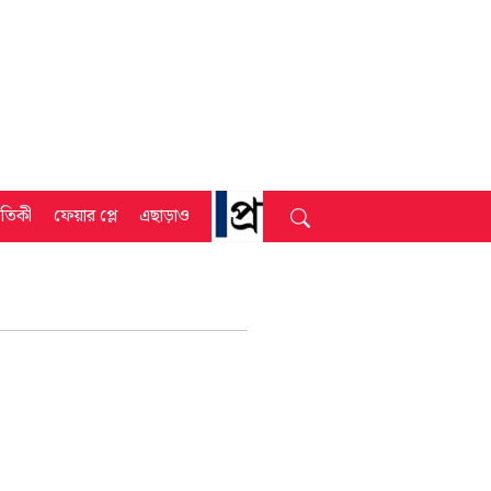
্রতিকী
ফেয়ার প্লে
এছাড়াও