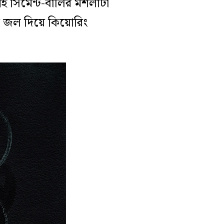
গেই সিমেন্ট-বালির মশলাটা
 জল দিয়ে কিয়োরিং