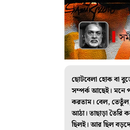
ছোটবেলা হোক বা বুড
সম্পর্ক আছেই। মনে 
করতাম। বেল, তেতুঁল,
আঠা। তাছাড়া তৈরি ক
ছিলই। আর ছিল বড়দের–