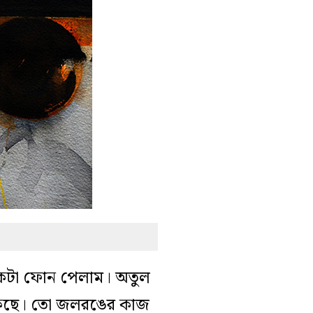
র একটা ফোন পেলাম। অতুল
 আঁকছে। তো জলরঙের কাজ