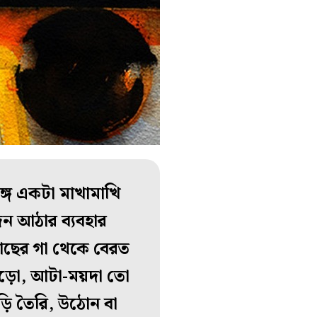
গে একটা মাখামাখি
ন আঠার ব্যবহার
গাছের গা থেকে বেরত
ঁড়ো, আটা-ময়দা তো
়ি তৈরি, উঠোন বা