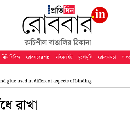
মিনি সিরিজ
রোববারের গল্প
লাইমলাইট
মুখোমুখি
রোজনামচা
সাম্প
d glue used in different aspects of binding
ঁধে রাখা