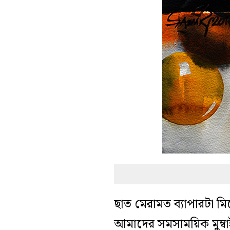
ছাত মেরামত ব্যাপারটা ম
আমাদের সমসাময়িক মুম্