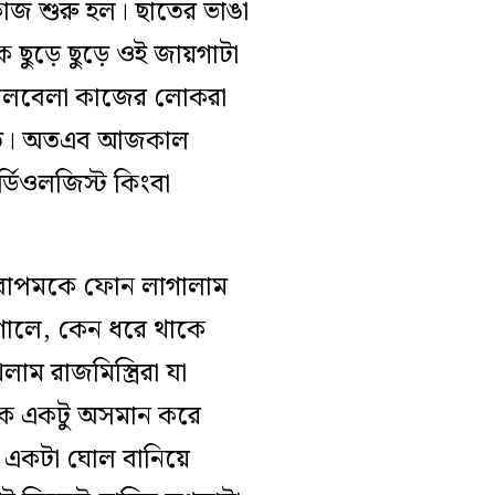
 কাজ শুরু হল। ছাতের ভাঙা
ছুড়ে ছুড়ে ওই জায়গাটা
কালবেলা কাজের লোকরা
য় হাত। অতএব আজকাল
্ডিওলজিস্ট কিংবা
 দেবোপমকে ফোন লাগালাম
াগালে, কেন ধরে থাকে
ম রাজমিস্ত্রিরা যা
ুকে একটু অসমান করে
র একটা ঘোল বানিয়ে