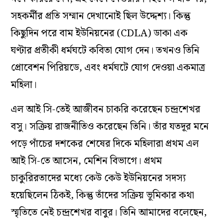
সহকর্মীর প্রতি
সম্মান
দেখানোই ছিল উদ্দেশ্য। কিন্তু
কিছুদিন পরে বাম ইউনিয়নের
(CDLA)
ডাকা এক
ঘণ্টার প্রতীকী
ধর্মঘটে কবিতা
যোগ
দেন।
তখনও তিনি
প্রোবেশন পিরিয়ডে, এবং ধর্মঘটে
যোগ
দেওয়া
একমাত্র
মহিলা।
এল আই সি-তেই আজীবন চাকরি করেছেন চন্দ্রশেখর
বসু। সক্রিয় রাজনীতিও করেছেন তিনি। তাঁর যতদূর মনে
পড়ে পাঁচের
দশকের
শেষের দিকে মহিলারা
প্রথম
এল
আই সি-তে আসেন, মেশিন বিভাগে।
প্রথম
চাকুরিরতাদের
মধ্যে কেউ কেউ ইউনিয়নের সদস্য
হয়েছিলেন ঠিকই, কিন্তু
তাঁদের সক্রিয় ভূমিকার কথা
স্মৃতিতে নেই চন্দ্রশেখর বাবুর। তিনি আমাদের
বলেছেন,