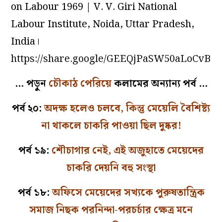
on Labour 1969 | V. V. Giri National
Labour Institute, Noida, Uttar Pradesh,
India।
https://share.google/GEEQjPaSW50aLoCvB
… পড়ুন
চৌকাঠ পেরিয়ে
কলামের অন্যান্য পর্ব …
পর্ব ২০:
অদক্ষ হলেও চলবে, কিন্তু মেয়েলি বৈশিষ্ট্য
না থাকলে চাকরি পাওয়া ছিল দুষ্কর!
পর্ব ১৯:
শৌচাগার নেই, এই অজুহাতে মেয়েদের
চাকরি দেয়নি বহু সংস্থা
পর্ব ১৮:
অফিসে মেয়েদের সখ্যকে পুরুষতান্ত্রিক
সমাজ নিছক পরনিন্দা-পরচর্চার ক্ষেত্র মনে