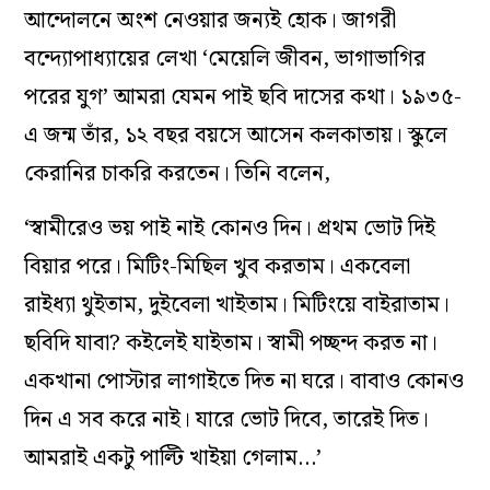
আন্দোলনে অংশ নেওয়ার জন্যই হোক। জাগরী
বন্দ্যোপাধ্যায়ের লেখা ‘মেয়েলি জীবন, ভাগাভাগির
পরের যুগ’ আমরা যেমন পাই ছবি দাসের কথা। ১৯৩৫-
এ জন্ম তাঁর, ১২ বছর বয়সে আসেন কলকাতায়। স্কুলে
কেরানির চাকরি করতেন। তিনি বলেন,
‘স্বামীরেও ভয় পাই নাই কোনও দিন। প্রথম ভোট দিই
বিয়ার পরে। মিটিং-মিছিল খুব করতাম। একবেলা
রাইধ্যা থুইতাম, দুইবেলা খাইতাম। মিটিংয়ে বাইরাতাম।
ছবিদি যাবা? কইলেই যাইতাম। স্বামী পচ্ছন্দ করত না।
একখানা পোস্টার লাগাইতে দিত না ঘরে। বাবাও কোনও
দিন এ সব করে নাই। যারে ভোট দিবে, তারেই দিত।
আমরাই একটু পাল্টি খাইয়া গেলাম…’