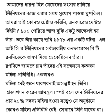
‘আমাদের ধারণা
ছিল মেয়েদের সংসার চালিয়ে
ইউনিয়নের কাজ করার সময় সুযোগ পাওয়া মুশকিল।
আমরা তাই কোনও চেষ্টাও করিনি,
এনকারেজমেন্টও
দিইনি।’ ১০০ পেরিয়ে আজ বুঝি একটু আক্ষেপই হয়
তাঁর। তবে তাঁর কাছে শুনি
১৯৭৮-এর একটি ঘটনা।
এল
আই সি-র
ইউনিয়নের সর্বভারতীয় কনফারেন্সে
বি টি
রনদিভেকে
ভাষণ
দিতে ডেকেছিলেন তাঁরা।
রণদিভে
জানতে চান তাঁদের
এই সম্মেলনে কতজন
মহিলা প্রতিনিধি। একজনও
মহিলা
নেই
শুনে
যারপরনাই
অসন্তুষ্ট হন
তিনি।
প্রত্যাখ্যান করেন আমন্ত্রণ।
স্পষ্ট বলে দেন
ইউনিয়নের
প্রায় ২০% সদস্য
মহিলা হওয়া সত্ত্বেও যে অনুষ্ঠানে
কোনও মহিলা প্রতিনিধি নেই, সেখানে তিনি যাবেন না।