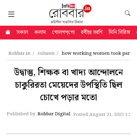
সকাল
কলাম
গোলগপ্‌পো
রবীন্দ্র সরণি
মিনি সিরিজ
Robbar.in
column
how working women took part in p
উদ্বাস্তু, শিক্ষক বা খাদ্য আন্দোলনে
চাকুরিরতা মেয়েদের উপস্থিতি ছিল
চোখে পড়ার মতো
Published by:
Robbar Digital
Posted:
August 21, 2025 1:54