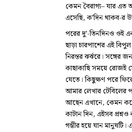
কেমন বৈরাগ্য– যার এত অশ
এসেছি, ক’দিন থাকব-র উ
পরের দু’-তিনদিনও ওই এ
ছাড়া চারপাশের এই বিপুল 
নিরন্তর ঝর্ঝরে। সঙ্গের
কাছাকাছি সময়ে রোজই স
যেতে। কিছুক্ষণ পরে ফ
আমার লেখার টেবিলের পা
আছেন এখানে, কেমন করে
কাটান দিন, এইসব প্রশ্
গম্ভীর হয়ে যান মানুষটি