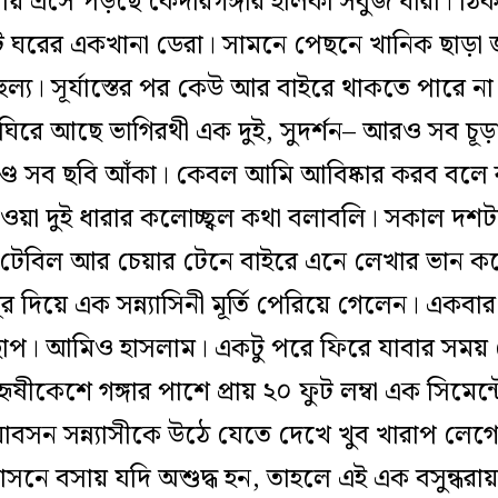
ারায় এসে পড়ছে কেদারগঙ্গার হালকা সবুজ ধারা। ঠিক
ঘরের একখানা ডেরা। সামনে পেছনে খানিক ছাড়া 
হুল্য। সূর্যাস্তের পর কেউ আর বাইরে থাকতে পারে না
ঘিরে আছে ভাগিরথী এক দুই, সুদর্শন– আরও সব চূড়
কাণ্ড সব ছবি আঁকা। কেবল আমি আবিষ্কার করব বল
ওয়া দুই ধারার কলোচ্ছ্বল কথা বলাবলি। সকাল দশ
 টেবিল আর চেয়ার টেনে বাইরে এনে লেখার ভান 
দিয়ে এক সন্ন্যাসিনী মূর্তি পেরিয়ে গেলেন। একব
লের ছাপ। আমিও হাসলাম। একটু পরে ফিরে যাবার সম
ৃষীকেশে গঙ্গার পাশে প্রায় ২০ ফুট লম্বা এক সিমেন
েরুয়াবসন সন্ন্যাসীকে উঠে যেতে দেখে খুব খারাপ ল
একাসনে বসায় যদি অশুদ্ধ হন, তাহলে এই এক বসুন্ধর