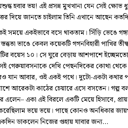
ুদ্ধ হবার ভয়! এই প্রসন্ন মুখখানা যেন সেই ক্ষোভ
ত্তর দিয়ে জানতে চাইলাম তিনি এখানে আছেন কতদ
কই সময়ে একইভাবে বসে থাকতাম। সিঁড়ি ভেঙে গঙ্গা
স্তব্ধতা ভাঙে কেবল কয়েকটি গগনবিহারী পাখির তীক
 জনটির বয়েস ১০। সে ঘুরে বেড়ায় আশপাশে ইচ্ছেমত
েই গেরুয়াবসনাকে দেখি পেছনদিকের কোথা থেকে এ
িরেও যান আবার, ওই একই পথে। দুটো-একটা কথার 
শে আরেকটা কাঠের চেয়ারে এসে বসতেন। গল্প বল
 এলেন– একা এই বিরলে একটি মেয়ে হিসাবে, প্রা
নও করেছিলাম ভয়ে ভয়ে। পাছে কোনও অনধিকার জায়
। একদিন ডাকলেন নিজের গুহায় যাবার জন্য…