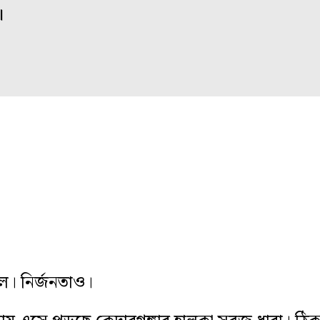
।
ছিল। নির্জনতাও।