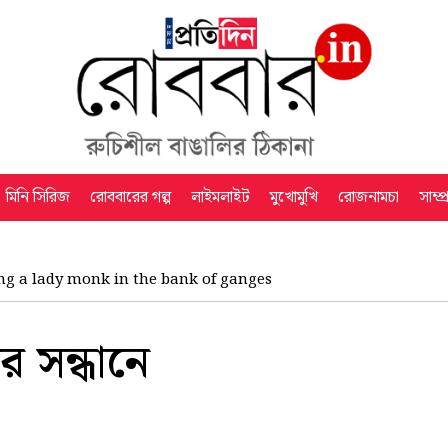
মিনি সিরিজ
রোববারের গল্প
লাইমলাইট
মুখোমুখি
রোজনামচা
সাম্প
ng a lady monk in the bank of ganges
 সন্ধানে