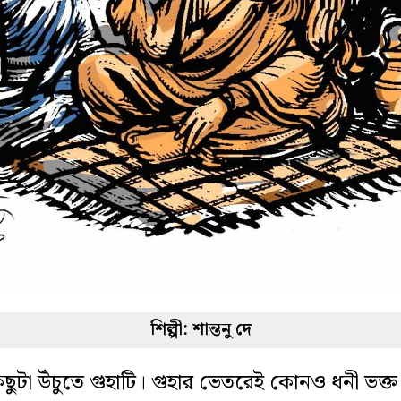
শিল্পী: শান্তনু দে
ুটা উঁচুতে গুহাটি। গুহার ভেতরেই কোনও ধনী ভক্ত ওঁ