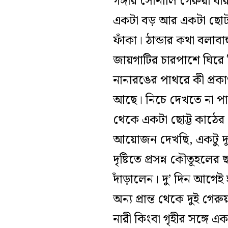
গঙ্গার সোনালি গেরুয়া ধ
একটা বড় আর একটা ছোট 
ফাঁকা। ঠান্ডার কথা বলাবা
জায়গাটির চারপাশে ঘিরে 
নানারঙের পাথরে কী প্র
আছে। নিচে দেখতে না পা
থেকে একটা ছোট্ট কাঠের
আয়োজন দেখছি, একটু দূর 
দৃষ্টিতে প্রসন্ন কৌতূহ
দাঁড়ালেন। দু’ দিন আগেই হ
অন্য প্রান্ত থেকে দুই গ
নারী কিংবা গৃহীর সঙ্গে 