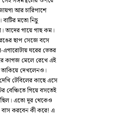
 সেই সঙ্গমস্থলের ওপরে
জায়গা আর চারিপাশে
। বাটির মতো নিচু
া। তাদের গায়ে গাছ কম।
ে রঙের ছাপ সেজে বসে
টা-এগারোটায় ঘরের ভেতর
করে কাগজ মেলে রেখে এই
ার তাকিয়ে দেখলেনও।
য় দেখি টেবিলের কাছে এসে
্টের বেঞ্চিতে গিয়ে বসতেই
েগেছিল। এতো দূর থেকেও
ায় বাস করবেন কী করে! এ